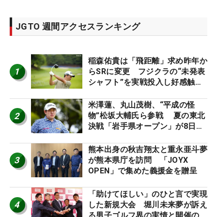
JGTO 週間アクセスランキング
稲森佑貴は「飛距離」求め昨年か
1
らSRに変更 フジクラの“未発表
シャフト”を実戦投入し好感触
「つかまえにいける」【男子ツア
ーのヒトネタ！】
米澤蓮、丸山茂樹、“平成の怪
2
物”松坂大輔氏ら参戦 夏の東北
決戦「岩手県オープン」が8日開
幕
熊本出身の秋吉翔太と重永亜斗夢
3
が熊本県庁を訪問 「JOYX
OPEN」で集めた義援金を贈呈
「助けてほしい」のひと言で実現
4
した新規大会 堀川未来夢が訴え
る男子ゴルフ界の実情と開催の舞