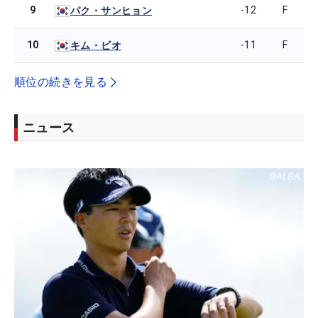
9
-12
F
パク・サンヒョン
10
-11
F
キム・ビオ
順位の続きを見る
ニュース