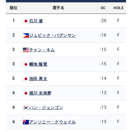
順位
選手名
SC
HOLE
1
-20
F
石川 遼
2
-16
F
ジュビック・パグンサン
3
-15
F
チャン・キム
3
-15
F
幡地 隆寛
5
-14
F
池田 勇太
6
-13
F
堀川 未来夢
6
-13
F
ハン・ジュンゴン
6
-13
F
アンソニー・クウェイル