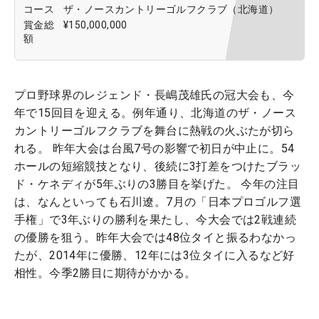
コース
ザ・ノースカントリーゴルフクラブ（北海道）
賞金総
¥150,000,000
額
プロ野球界のレジェンド・長嶋茂雄氏の冠大会も、今
年で15回目を迎える。例年通り、北海道のザ・ノース
カントリーゴルフクラブを舞台に熱戦の火ぶたが切ら
れる。 昨年大会は台風7号の影響で初日が中止に。54
ホールの短縮競技となり、後続に3打差をつけたブラッ
ド・ケネディが5年ぶりの3勝目を挙げた。 今年の注目
は、なんといっても石川遼。7月の「日本プロゴルフ選
手権」で3年ぶりの勝利を果たし、今大会では2戦連続
の優勝を狙う。昨年大会では48位タイと振るわなかっ
たが、2014年に優勝、12年には3位タイに入るなど好
相性。今季2勝目に期待がかかる。