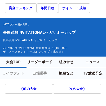
賞金ランキング
年間日程
ポイント・成績
JGTOツアー
国内男子
長嶋茂雄INVITATIONALセガサミーカップ
長嶋茂雄INVITATIONALセガサミーカップ
2019年8月22日-8月25日
賞金総額
¥150,000,000
ザ・ノースカントリーゴルフクラブ（北海道）
大会TOP
リーダーボード
組み合せ
ニュース
ライブフォト
出場選手
概要など
TV放送予定
前の大会
次の大会