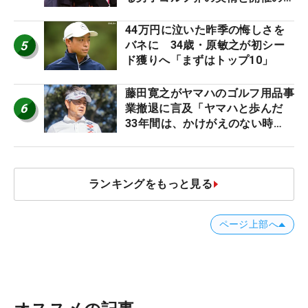
台裏
44万円に泣いた昨季の悔しさを
5
バネに 34歳・原敏之が初シー
ド獲りへ「まずはトップ10」
藤田寛之がヤマハのゴルフ用品事
6
業撤退に言及「ヤマハと歩んだ
33年間は、かけがえのない時
間」
ランキングをもっと見る
ページ上部へ