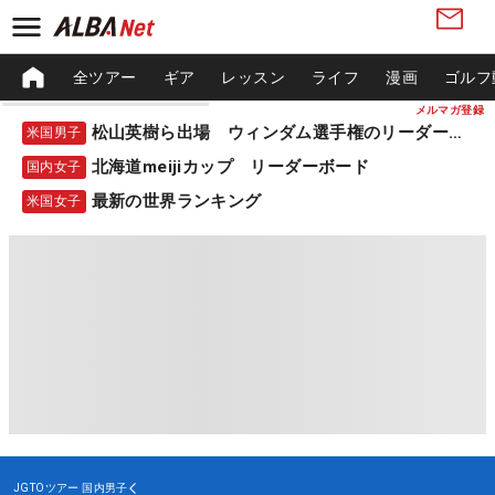
全ツアー
ギア
レッスン
ライフ
漫画
ゴルフ
メルマガ登録
松山英樹ら出場 ウィンダム選手権のリーダーボード
米国男子
北海道meijiカップ リーダーボード
国内女子
最新の世界ランキング
米国女子
JGTOツアー
国内男子