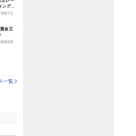
金王レー
キングに
19時15
…賞金王
い
18時58
ス一覧