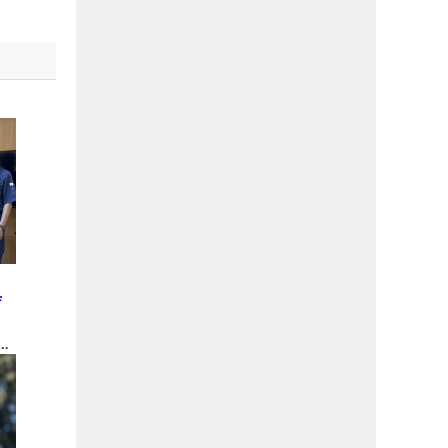
と
庁
金