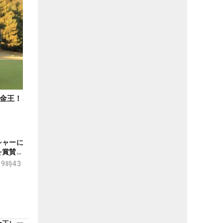
金王！
シャーに
を賞賛
な財産」
19時43