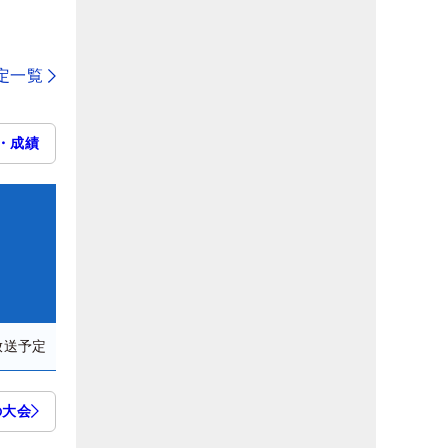
定一覧
・成績
放送予定
の大会