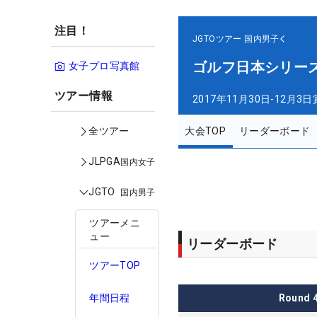
注目！
JGTOツアー
国内男子
ゴルフ日本シリーズ
女子プロ写真館
ツアー情報
2017年11月30日-12月3日
大会TOP
リーダーボード
全ツアー
JLPGA
国内女子
JGTO
国内男子
ツアーメニ
ュー
リーダーボード
ツアーTOP
Round
年間日程