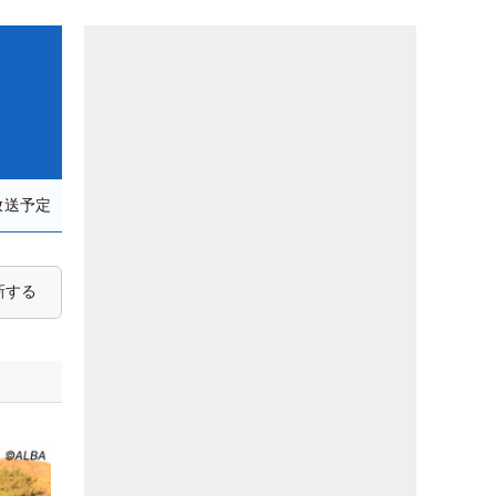
放送予定
新する