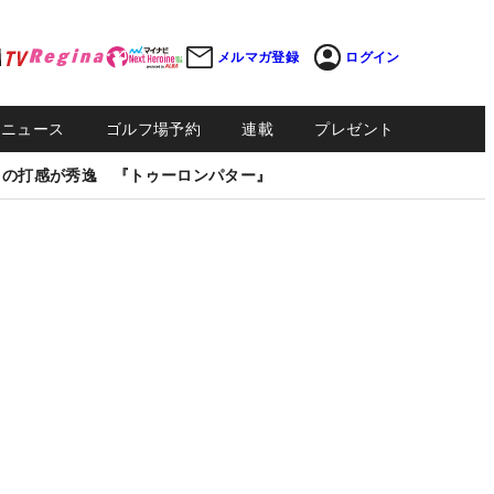
メルマガ登録
ログイン
Sニュース
ゴルフ場予約
連載
プレゼント
しの打感が秀逸 『トゥーロンパター』