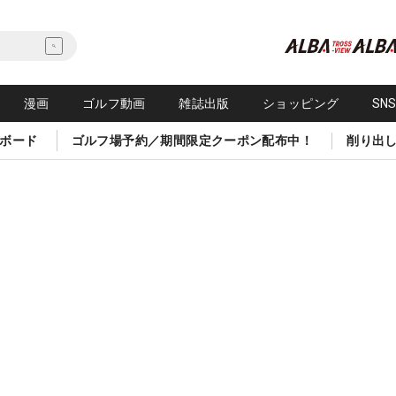
漫画
ゴルフ動画
雑誌出版
ショッピング
SN
ボード
ゴルフ場予約／期間限定クーポン配布中！
削り出