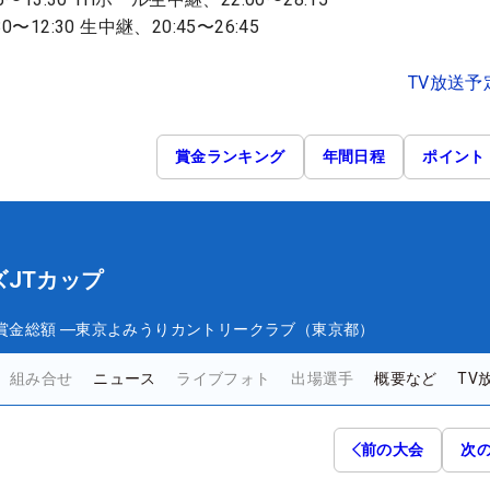
12:30 生中継、20:45〜26:45
TV放送予
賞金ランキング
年間日程
ポイント
JTカップ
賞金総額
―
東京よみうりカントリークラブ（東京都）
組み合せ
ニュース
ライブフォト
出場選手
概要など
TV
前の大会
次