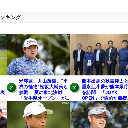
ランキング
」
米澤蓮、丸山茂樹、“平
熊本出身の秋吉翔太
成の怪物”松坂大輔氏ら
重永亜斗夢が熊本県
2
3
発表
参戦 夏の東北決戦
を訪問 「JOYX
入し
「岩手県オープン」が8
OPEN」で集めた義援
い
日開幕
を贈呈
の