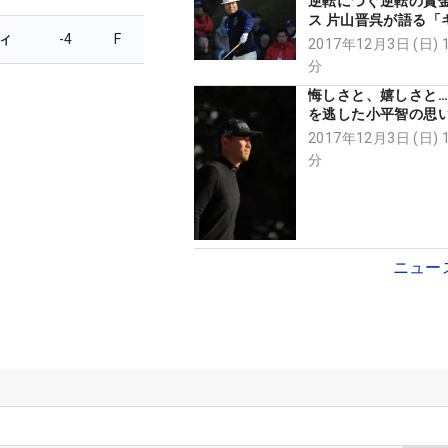
逆転につぐ逆転の賞
ス 片山晋呉が語る「
ィ
-4
F
なることの意味」
2017年12月3日 (日) 
分
悔しさと、嬉しさと
を逃した小平智の思
2017年12月3日 (日) 
分
ニュー