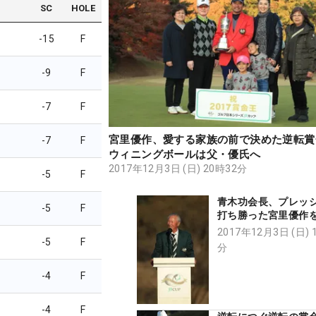
SC
HOLE
-15
F
-9
F
-7
F
宮里優作、愛する家族の前で決めた逆転賞
-7
F
ウィニングボールは父・優氏へ
2017年12月3日 (日) 20時32分
-5
F
青木功会長、プレッ
-5
F
打ち勝った宮里優作
「本人にとって大き
2017年12月3日 (日) 
-5
F
分
-4
F
-4
F