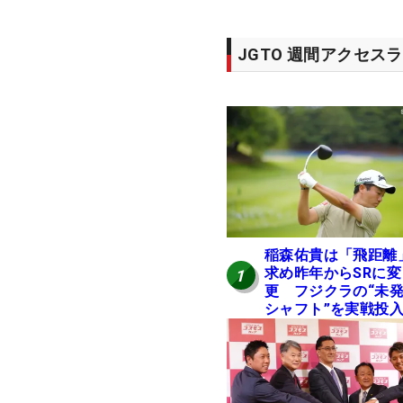
JGTO 週間アクセス
稲森佑貴は「飛距離
求め昨年からSRに変
1
更 フジクラの“未
シャフト”を実戦投
好感触「つかまえに
ける」【男子ツアー
ヒトネタ！】