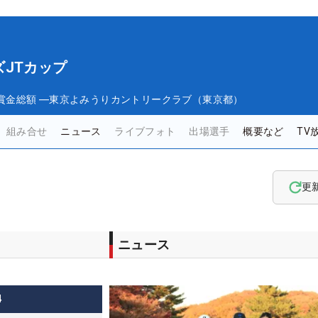
JTカップ
賞金総額
―
東京よみうりカントリークラブ（東京都）
組み合せ
ニュース
ライブフォト
出場選手
概要など
TV
更
ニュース
4