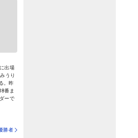
に出場
よみうり
る。昨
8番ま
ダーで
代優勝者