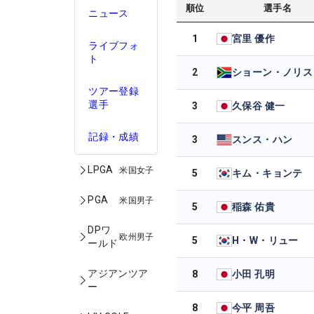
順位
選手名
ニュース
1
宮里 優作
ライブフォ
ト
2
ショーン・ノリス
ツアー登録
選手
3
久保谷 健一
記録・成績
3
スンス・ハン
LPGA
米国女子
5
キム・キョンテ
PGA
米国男子
5
稲森 佑貴
DPワ
欧州男子
5
H・W・リュー
ールド
アジアンツア
8
小田 孔明
ー
8
今平 周吾