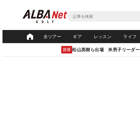
全ツアー
ギア
レッスン
ライフ
松山英樹ら出場 米男子リーダー
注目