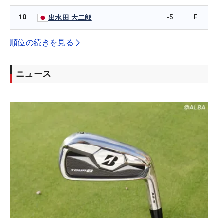
10
-5
F
出水田 大二郎
順位の続きを見る
ニュース