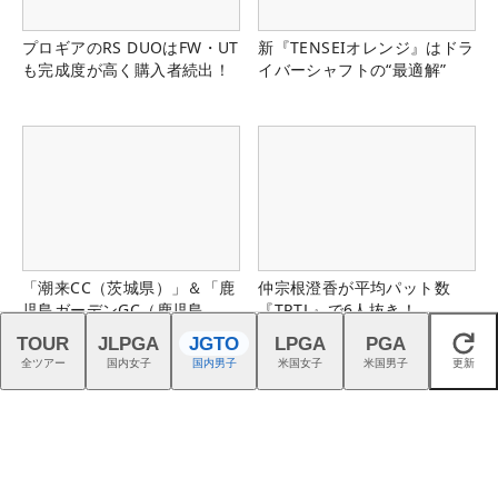
プロギアのRS DUOはFW・UT
新『TENSEIオレンジ』はドラ
も完成度が高く購入者続出！
イバーシャフトの“最適解”
「潮来CC（茨城県）」＆「鹿
仲宗根澄香が平均パット数
児島ガーデンGC（鹿児島
『TRTL』で6人抜き！
県）」の無料プレー券が当た
TOUR
JLPGA
JGTO
LPGA
PGA
閉じる
る！！
全ツアー
国内女子
国内男子
米国女子
米国男子
更新