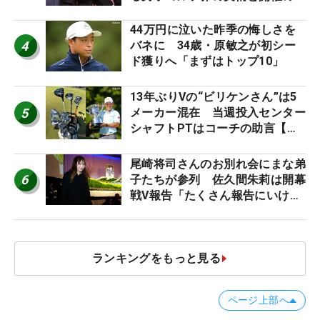
台裏
44万円に泣いた昨季の悔しさを
4
バネに 34歳・原敏之が初シー
ド獲りへ「まずはトップ10」
13年ぶりVの“ビリケンさん”は5
5
メーカー混在 当週投入センター
シャフトPTはコーチの助言【勝
者のギア】
尾崎将司さんのお別れ会にまな弟
6
子たちが参列 佐久間朱莉は開幕
戦V報告「たくさん報告にいける
ように」
ランキングをもっと見る
ページ上部へ