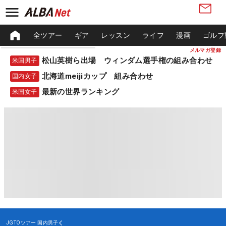
全ツアー
ギア
レッスン
ライフ
漫画
ゴルフ
メルマガ登録
松山英樹ら出場 ウィンダム選手権の組み合わせ
米国男子
北海道meijiカップ 組み合わせ
国内女子
最新の世界ランキング
米国女子
JGTOツアー
国内男子