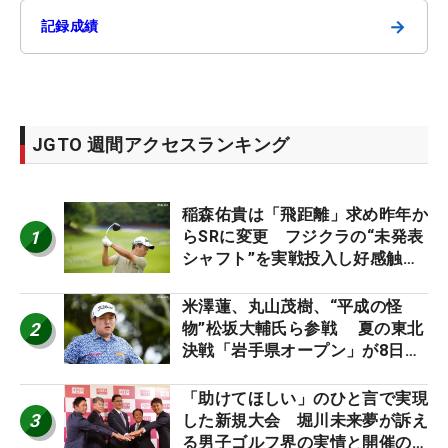
→
記録成績
JGTO 週間アクセスランキング
稲森佑貴は「飛距離」求め昨年か
1
らSRに変更 フジクラの“未発表
シャフト”を実戦投入し好感触
「つかまえにいける」【男子ツア
ーのヒトネタ！】
米澤蓮、丸山茂樹、“平成の怪
2
物”松坂大輔氏ら参戦 夏の東北
決戦「岩手県オープン」が8日開
幕
「助けてほしい」のひと言で実現
3
した新規大会 堀川未来夢が訴え
る男子ゴルフ界の実情と開催の舞