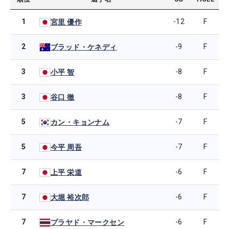
1
-12
F
宮里 優作
2
-9
F
ブラッド・ケネディ
3
-8
F
小平 智
3
-8
F
谷口 徹
5
-7
F
カン・キョンナム
5
-7
F
今平 周吾
7
-6
F
上平 栄道
7
-6
F
大堀 裕次郎
7
-6
F
プラヤド・マークセン