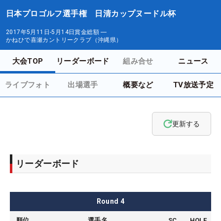
日本プロゴルフ選手権 日清カップヌードル杯
2017年5月11日-5月14日
賞金総額
―
かねひで喜瀬カントリークラブ（沖縄県）
大会TOP
リーダーボード
組み合せ
ニュース
ライブフォト
出場選手
概要など
TV放送予定
更新する
リーダーボード
Round
4
順位
選手名
SC
HOLE