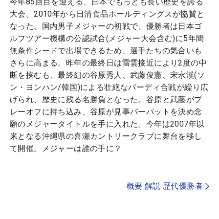
今年85回目を迎える、日本でもっとも長い歴史を誇る
大会。2010年から日清食品ホールディングスが協賛と
なった。国内男子メジャーの初戦で、優勝者は日本ゴ
ルフツアー機構の公認試合(メジャー大会含む)に5年間
無条件シードで出場できるため、選手たちの気合いも
さらに高まる。昨年の最終日は雷雲接近により2度の中
断を挟むも、最終組の谷原秀人、武藤俊憲、宋永漢(ソ
ン・ヨンハン/韓国)による壮絶なバーディ合戦が繰り広
げられ、歴史に残る名勝負となった。谷原と武藤がプ
レーオフに持ち込み、谷原が見事パーパットを決め念
願のメジャータイトルを手に入れた。今年は2007年以
来となる沖縄県の喜瀬カントリークラブに舞台を移し
て開催。メジャーは誰の手に？
概要 解説 歴代優勝者