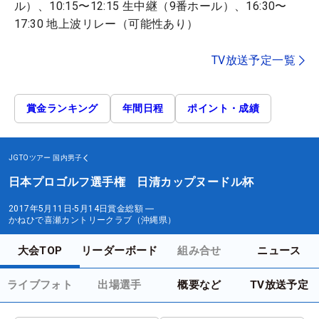
ル）、10:15〜12:15 生中継（9番ホール）、16:30〜
17:30 地上波リレー（可能性あり）
TV放送予定一覧
賞金ランキング
年間日程
ポイント・成績
JGTOツアー
国内男子
日本プロゴルフ選手権 日清カップヌードル杯
2017年5月11日-5月14日
賞金総額
―
かねひで喜瀬カントリークラブ（沖縄県）
大会TOP
リーダーボード
組み合せ
ニュース
ライブフォト
出場選手
概要など
TV放送予定