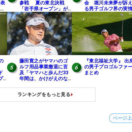
発表
参戦 夏の東北決戦
会 堀川未来夢が訴
入し
「岩手県オープン」が8
る男子ゴルフ界の実
い
日開幕
と開催の舞台裏
の
の
藤田寛之がヤマハのゴ
『東北福祉大学』 出
ルフ用品事業撤退に言
の男子プロゴルファ
5
6
ド
及「ヤマハと歩んだ33
まとめ
プ
年間は、かけがえのな
い時間」
ランキングをもっと見る
ページ