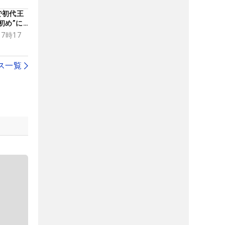
で初代王
初め”に
17時17
ス一覧