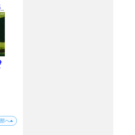
え
情
身
ー
上部へ