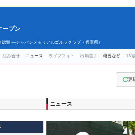
オープン
金総額
―
ジャパンメモリアルゴルフクラブ（兵庫県）
組み合せ
ニュース
ライブフォト
出場選手
概要など
TV
更
ニュース
4