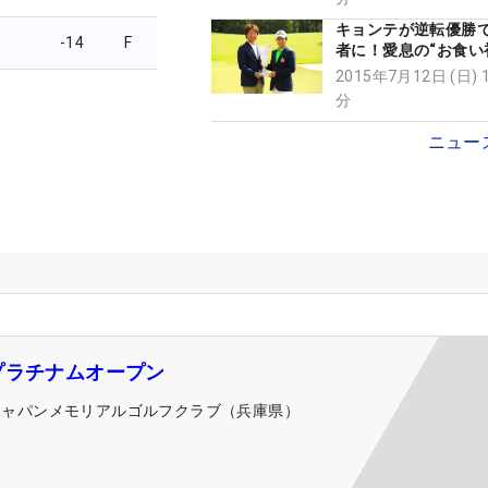
キョンテが逆転優勝
-14
F
者に！愛息の“お食い
花を添える
2015年7月12日 (日) 
分
ニュー
プラチナムオープン
ジャパンメモリアルゴルフクラブ（兵庫県）