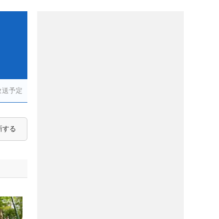
放送予定
新する