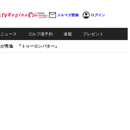
メルマガ登録
ログイン
Sニュース
ゴルフ場予約
連載
プレゼント
感が秀逸 『トゥーロンパター』