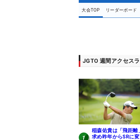
大会TOP
リーダーボード
JGTO 週間アクセス
稲森佑貴は「飛距離
求め昨年からSRに変
1