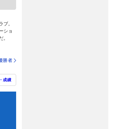
ラブ。
ーショ
だ。
代優勝者
・成績