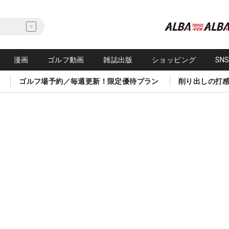
漫画
ゴルフ動画
雑誌出版
ショッピング
SN
ゴルフ場予約／毎週更新！限定優待プラン
削り出しの打