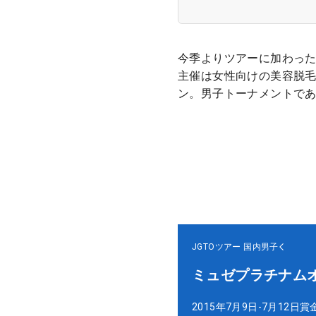
今季よりツアーに加わっ
主催は女性向けの美容脱
ン。男子トーナメントで
JGTOツアー
国内男子
ミュゼプラチナム
2015年7月9日-7月12日
賞