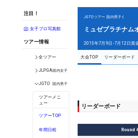
注目！
JGTOツアー
国内男子
ミュゼプラチナム
女子プロ写真館
ツアー情報
2015年7月9日-7月12日
賞
大会TOP
リーダーボード
全ツアー
JLPGA
国内女子
JGTO
国内男子
ツアーメニ
ュー
リーダーボード
ツアーTOP
Round
年間日程