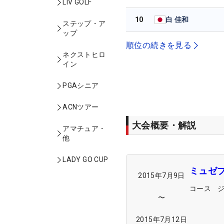
LIV GOLF
10
白 佳和
ステップ・ア
ップ
順位の続きを見る
ネクストヒロ
イン
PGAシニア
ACNツアー
大会概要・解説
アマチュア・
他
LADY GO CUP
ミュゼ
2015年7月9日
コース
〜
2015年7月12日