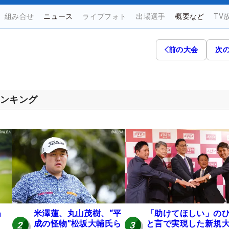
組み合せ
ニュース
ライブフォト
出場選手
概要など
TV
前の大会
次
ランキング
」
米澤蓮、丸山茂樹、“平
「助けてほしい」の
成の怪物”松坂大輔氏ら
と言で実現した新規
2
3