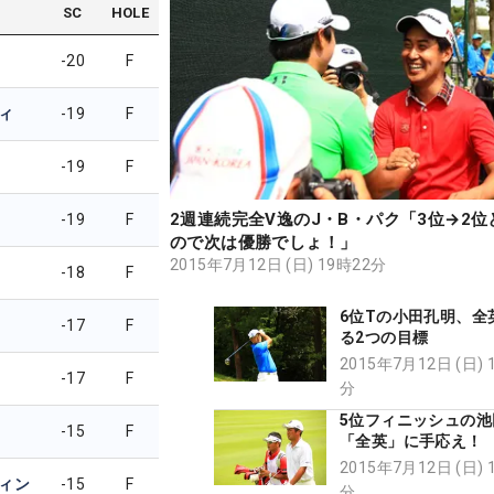
SC
HOLE
-20
F
ィ
-19
F
-19
F
2週連続完全V逸のJ・B・パク「3位→2位
-19
F
ので次は優勝でしょ！」
2015年7月12日 (日) 19時22分
-18
F
6位Tの小田孔明、全
-17
F
る2つの目標
2015年7月12日 (日) 
-17
F
分
5位フィニッシュの
-15
F
「全英」に手応え！
2015年7月12日 (日) 
ィン
-15
F
分