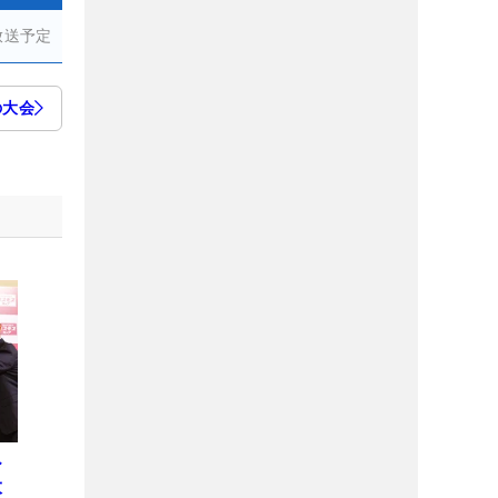
放送予定
の大会
ひ
大