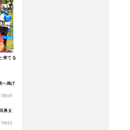
と来てる
英へ掲げ
17時59
池田勇太
17時33