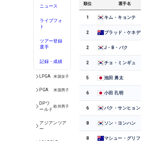
順位
選手名
ニュース
1
キム・キョンテ
ライブフォ
ト
2
ブラッド・ケネデ
ツアー登録
選手
2
J・B・パク
記録・成績
2
チョ・ミンギュ
LPGA
米国女子
5
池田 勇太
PGA
米国男子
6
小田 孔明
DPワ
欧州男子
6
パク・サンヒョン
ールド
アジアンツア
8
ソン・ヨンハン
ー
8
マシュー・グリフ