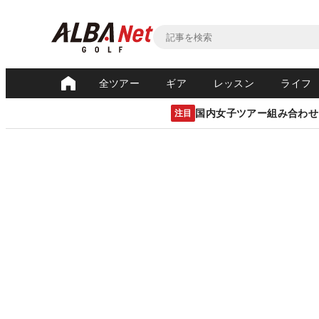
全ツアー
ギア
レッスン
ライフ
国内女子ツアー組み合わせ
注目