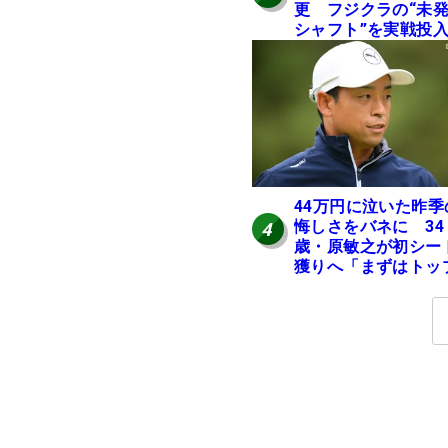
更 フジクラの“未
シャフト”を実戦投
好感触「つかまえに
ける」【男子ツアー
ヒトネタ！】
44万円に泣いた昨季
悔しさをバネに 34
4
歳・原敏之が初シー
獲りへ「まずはトッ
10」