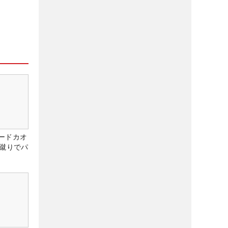
ードカオ
な蹴りでパ