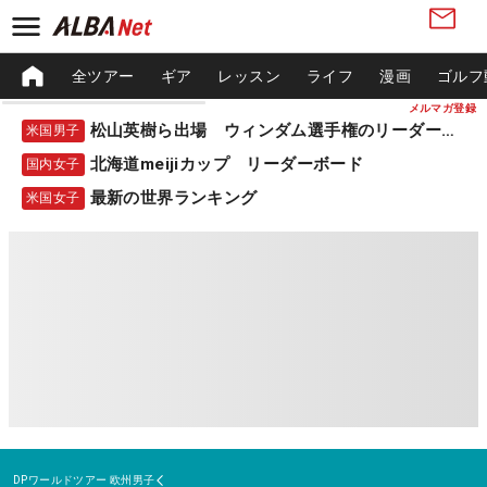
全ツアー
ギア
レッスン
ライフ
漫画
ゴルフ
メルマガ登録
松山英樹ら出場 ウィンダム選手権のリーダーボード
米国男子
北海道meijiカップ リーダーボード
国内女子
最新の世界ランキング
米国女子
DPワールドツアー
欧州男子