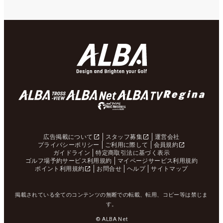
広告掲載について
スタッフ募集
運営会社
プライバシーポリシー
ご利用に際して
会員規約
ガイドライン
特定商取引法に基づく表示
ゴルフ場予約サービス利用規約
マイページサービス利用規約
ポイント利用規約
お問合せ
ヘルプ
サイトマップ
掲載されている全てのコンテンツの無断での転載、転用、コピー等は禁じま
す。
© ALBA Net