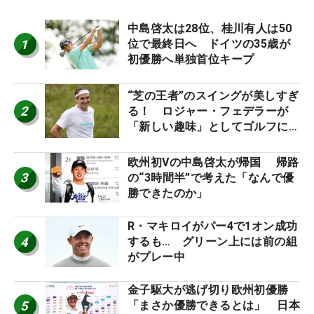
中島啓太は28位、桂川有人は50
1
位で最終日へ ドイツの35歳が
初優勝へ単独首位キープ
“芝の王者”のスイングが美しすぎ
2
る！ ロジャー・フェデラーが
「新しい趣味」としてゴルフに挑
戦中！
欧州初Vの中島啓太が帰国 帰路
3
の“3時間半”で考えた「なんで優
勝できたのか」
R・マキロイがパー4で1オン成功
4
するも… グリーン上には前の組
がプレー中
金子駆大が逃げ切り欧州初優勝
5
「まさか優勝できるとは」 日本