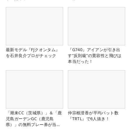
最新モデル『FJクオンタム』
『G740』アイアンが引き出
を石井良介プロがチェック
す“反則級”の寛容性と飛びは
本当だった！
「潮来CC（茨城県）」＆「鹿
仲宗根澄香が平均パット数
児島ガーデンGC（鹿児島
『TRTL』で6人抜き！
県）」の無料プレー券が当た
る！！