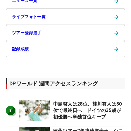
→
ニュース一覧
→
ライブフォト一覧
→
ツアー登録選手
→
記録成績
DPワールド 週間アクセスランキング
中島啓太は28位、桂川有人は50
1
位で最終日へ ドイツの35歳が
初優勝へ単独首位キープ
欧州ツアー7年連続賞金王 シニ