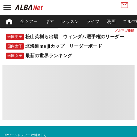
全ツアー
ギア
レッスン
ライフ
漫画
ゴルフ
メルマガ登録
松山英樹ら出場 ウィンダム選手権のリーダーボード
米国男子
北海道meijiカップ リーダーボード
国内女子
最新の世界ランキング
米国女子
DPワールドツアー
欧州男子