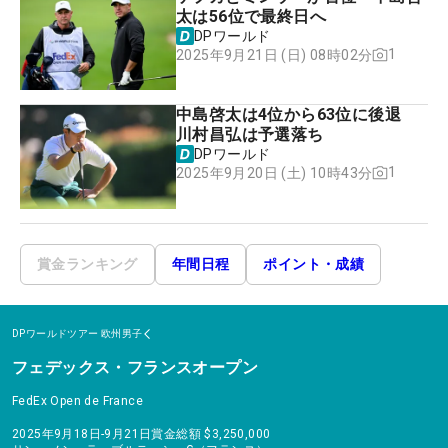
太は56位で最終日へ
DPワールド
1
2025年9月21日 (日) 08時02分
中島啓太は4位から63位に後退
川村昌弘は予選落ち
DPワールド
1
2025年9月20日 (土) 10時43分
賞金ランキング
年間日程
ポイント・成績
DPワールドツアー
欧州男子
フェデックス・フランスオープン
FedEx Open de France
2025年9月18日-9月21日
賞金総額
$3,250,000