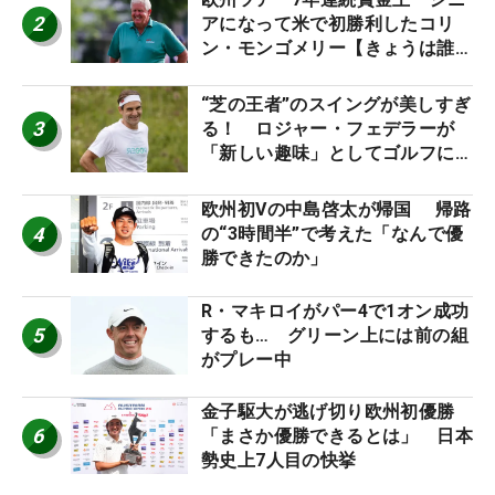
2
アになって米で初勝利したコリ
ン・モンゴメリー【きょうは誰の
誕生日？】
“芝の王者”のスイングが美しすぎ
3
る！ ロジャー・フェデラーが
「新しい趣味」としてゴルフに挑
戦中！
欧州初Vの中島啓太が帰国 帰路
4
の“3時間半”で考えた「なんで優
勝できたのか」
R・マキロイがパー4で1オン成功
5
するも… グリーン上には前の組
がプレー中
金子駆大が逃げ切り欧州初優勝
6
「まさか優勝できるとは」 日本
勢史上7人目の快挙