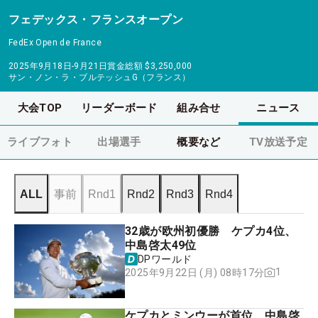
フェデックス・フランスオープン
FedEx Open de France
2025年9月18日-9月21日
賞金総額
$3,250,000
サン・ノン・ラ・ブルテッシュG（フランス）
大会TOP
リーダーボード
組み合せ
ニュース
ライブフォト
出場選手
概要など
TV放送予定
ALL
事前
Rnd1
Rnd2
Rnd3
Rnd4
32歳が欧州初優勝 ケプカ4位、
中島啓太49位
DPワールド
1
2025年9月22日 (月) 08時17分
ケプカとミンウーが首位 中島啓