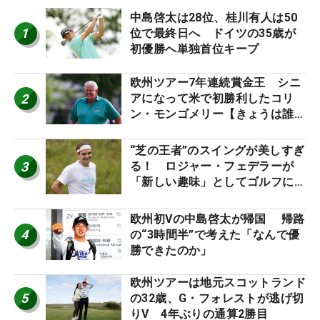
中島啓太は28位、桂川有人は50
1
位で最終日へ ドイツの35歳が
初優勝へ単独首位キープ
欧州ツアー7年連続賞金王 シニ
2
アになって米で初勝利したコリ
ン・モンゴメリー【きょうは誰の
誕生日？】
“芝の王者”のスイングが美しすぎ
3
る！ ロジャー・フェデラーが
「新しい趣味」としてゴルフに挑
戦中！
欧州初Vの中島啓太が帰国 帰路
4
の“3時間半”で考えた「なんで優
勝できたのか」
欧州ツアーは地元スコットランド
5
の32歳、G・フォレストが逃げ切
りV 4年ぶりの通算2勝目