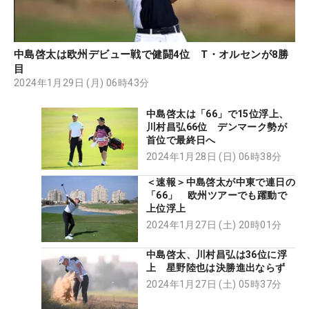
中島啓太は欧州デビュー戦で健闘4位 T・オルセンが8勝
目
2024年1月29日 (月) 06時43分
中島啓太は「66」で15位浮上、
川村昌弘66位 デンマーク勢が
首位で最終日へ
2024年1月28日 (日) 06時38分
＜速報＞中島啓太が中東で連日の
「66」 欧州ツアーでも躍動で
上位浮上
2024年1月27日 (土) 20時01分
中島啓太、川村昌弘は36位に浮
上 星野陸也は決勝進出ならず
2024年1月27日 (土) 05時37分