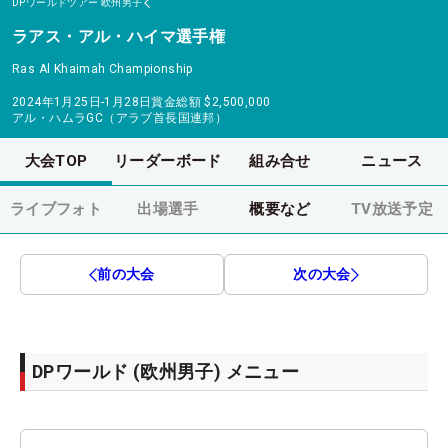
DPワールドツアー
欧州男子
ラアス・アル・ハイマ選手権
Ras Al Khaimah Championship
2024年1月25日-1月28日
賞金総額
$2,500,000
アル・ハムラGC（アラブ首長国連邦）
大会TOP
リーダーボード
組み合せ
ニュース
ライブフォト
出場選手
概要など
TV放送予定
前の大会
次の大会
DPワールド (欧州男子) メニュー