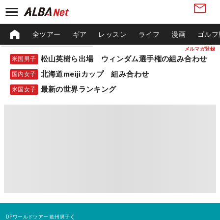
全ツアー
ギア
レッスン
ライフ
漫画
ゴルフ
メルマガ登録
松山英樹ら出場 ウィンダム選手権の組み合わせ
米国男子
北海道meijiカップ 組み合わせ
国内女子
最新の世界ランキング
米国女子
DPワールドツアー
欧州男子