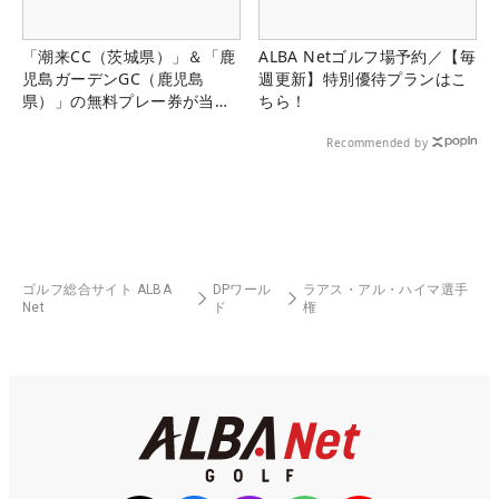
「潮来CC（茨城県）」＆「鹿
ALBA Netゴルフ場予約／【毎
児島ガーデンGC（鹿児島
週更新】特別優待プランはこ
県）」の無料プレー券が当た
ちら！
る！！
Recommended by
ゴルフ総合サイト ALBA
DPワール
ラアス・アル・ハイマ選手
Net
ド
権