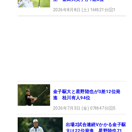
2026年8月8日 (土) 16時21分
1
金子駆大と星野陸也が3差12位発
進 桂川有人94位
2026年7月3日 (金) 07時47分
5
出場2試合連続Vかかる金子駆
大は22位発進 星野陸也71