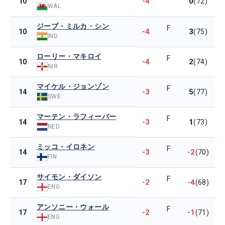
-4
0
10
(72)
WAL
ジーブ・ミルカ・シン
F
-4
3
10
(75)
IND
ローリー・マキロイ
F
-4
2
10
(74)
NIR
マイケル・ジョンゾン
F
-3
5
14
(77)
SWE
マーテン・ラフィーバー
F
-3
1
14
(73)
NED
ミッコ・イロネン
F
-3
-2
14
(70)
FIN
サイモン・ダイソン
F
-2
-4
17
(68)
ENG
アンソニー・ウォール
F
-2
-1
17
(71)
ENG