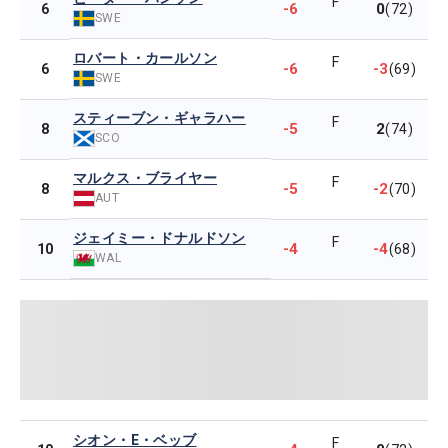
F
-6
0
6
(72)
SWE
ロバート・カールソン
F
-6
-3
6
(69)
SWE
スティーブン・ギャラハー
F
-5
2
8
(74)
SCO
マルクス・ブライヤー
F
-5
-2
8
(70)
AUT
ジェイミー・ドナルドソン
F
-4
-4
10
(68)
WAL
シオン・E・ベッブ
F