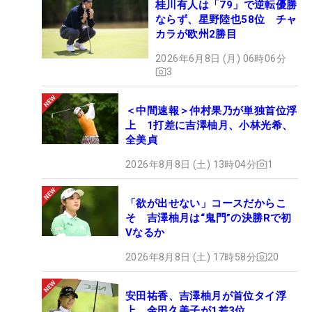
桂川有人は「79」で逆転優勝
ならず、星野陸也58位 チャ
カラが欧州2勝目
2026年6月8日 (月) 06時06分
3
＜中間速報＞仲村果乃が単独首位浮
上 1打差に吉澤柚月、小林光希、
全美貞
2026年8月8日 (土) 13時04分
1
「欲が出せない」コースだからこ
そ 吉澤柚月は“鬼門”の決勝Rで初
Vなるか
2026年8月8日 (土) 17時58分
20
安田祐香、吉澤柚月が首位タイ浮
上 金田久美子が1差3位