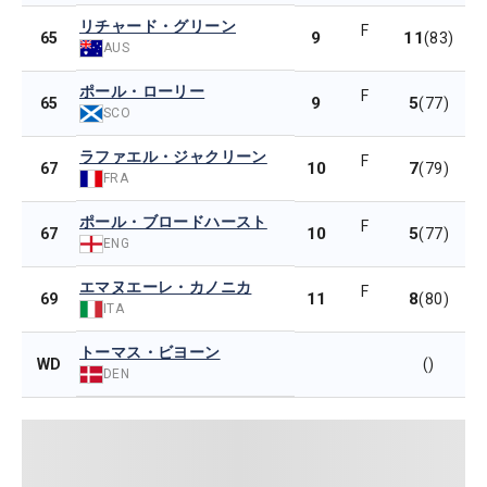
リチャード・グリーン
F
9
11
65
(83)
AUS
ポール・ローリー
F
9
5
65
(77)
SCO
ラファエル・ジャクリーン
F
10
7
67
(79)
FRA
ポール・ブロードハースト
F
10
5
67
(77)
ENG
エマヌエーレ・カノニカ
F
11
8
69
(80)
ITA
トーマス・ビヨーン
WD
()
DEN