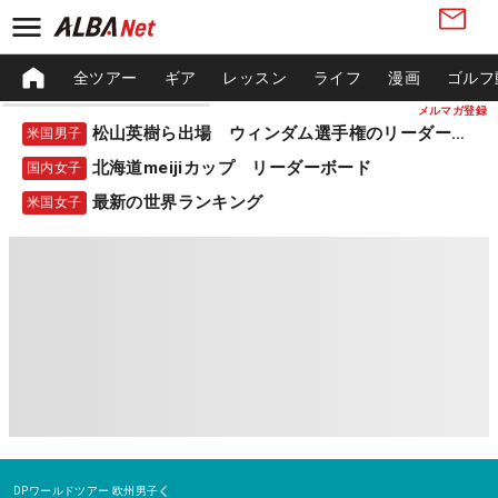
全ツアー
ギア
レッスン
ライフ
漫画
ゴルフ
メルマガ登録
松山英樹ら出場 ウィンダム選手権のリーダーボード
米国男子
北海道meijiカップ リーダーボード
国内女子
最新の世界ランキング
米国女子
DPワールドツアー
欧州男子