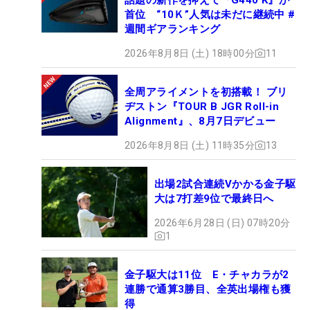
首位 “10Ｋ”人気は未だに継続中 #
週間ギアランキング
2026年8月8日 (土) 18時00分
11
全周アライメントを初搭載！ ブリ
ヂストン『TOUR B JGR Roll-in
Alignment』、8月7日デビュー
2026年8月8日 (土) 11時35分
13
出場2試合連続Vかかる金子駆
大は7打差9位で最終日へ
2026年6月28日 (日) 07時20分
1
金子駆大は11位 E・チャカラが2
連勝で通算3勝目、全英出場権も獲
得