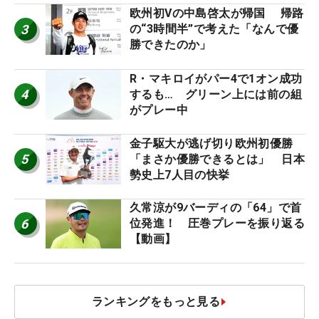
欧州初Vの中島啓太が帰国 帰路
3
の“3時間半”で考えた「なんで優
勝できたのか」
R・マキロイがパー4で1オン成功
4
するも… グリーン上には前の組
がプレー中
金子駆大が逃げ切り欧州初優勝
5
「まさか優勝できるとは」 日本
勢史上7人目の快挙
久常涼が9バーディの「64」で首
6
位発進！ 圧巻プレーを振り返る
【動画】
ランキングをもっと見る