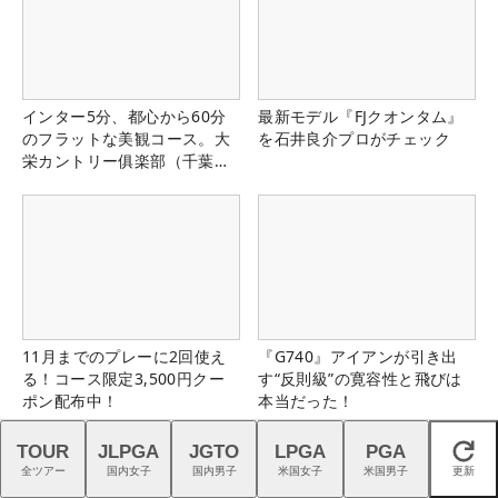
インター5分、都心から60分
最新モデル『FJクオンタム』
のフラットな美観コース。大
を石井良介プロがチェック
栄カントリー俱楽部（千葉
県）
11月までのプレーに2回使え
『G740』アイアンが引き出
る！コース限定3,500円クー
す“反則級”の寛容性と飛びは
ポン配布中！
本当だった！
TOUR
JLPGA
JGTO
LPGA
PGA
閉じる
全ツアー
国内女子
国内男子
米国女子
米国男子
更新