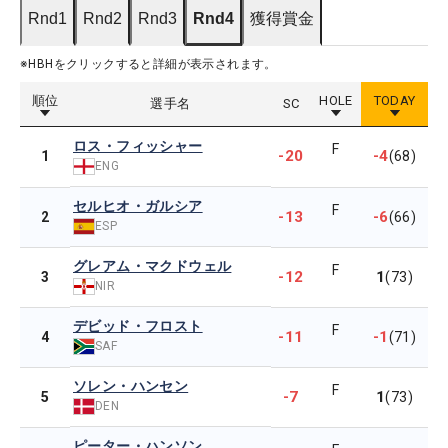
Rnd1
Rnd2
Rnd3
Rnd4
獲得賞金
※HBHをクリックすると詳細が表示されます。
順位
HOLE
TODAY
選手名
SC
ロス・フィッシャー
F
-20
-4
1
(68)
ENG
セルヒオ・ガルシア
F
-13
-6
2
(66)
ESP
グレアム・マクドウェル
F
-12
1
3
(73)
NIR
デビッド・フロスト
F
-11
-1
4
(71)
SAF
ソレン・ハンセン
F
-7
1
5
(73)
DEN
ピーター・ハンソン