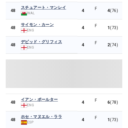
スチュアート・マンレイ
F
4
4
48
(76)
WAL
サイモン・カーン
F
4
1
48
(73)
ENG
デビッド・グリフィス
F
4
2
48
(74)
ENG
イアン・ポールター
F
4
6
48
(78)
ENG
ホセ・マヌエル・ララ
F
4
1
48
(73)
ESP