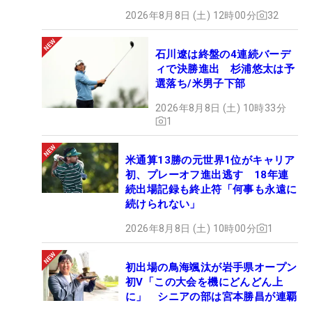
2026年8月8日 (土) 12時00分
32
石川遼は終盤の4連続バーデ
ィで決勝進出 杉浦悠太は予
選落ち/米男子下部
2026年8月8日 (土) 10時33分
1
米通算13勝の元世界1位がキャリア
初、プレーオフ進出逃す 18年連
続出場記録も終止符「何事も永遠に
続けられない」
2026年8月8日 (土) 10時00分
1
初出場の鳥海颯汰が岩手県オープン
初V「この大会を機にどんどん上
に」 シニアの部は宮本勝昌が連覇