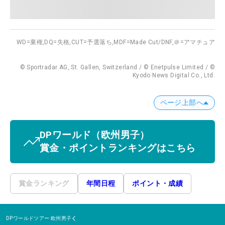
WD=棄権,
DQ=失格,
CUT=予選落ち,
MDF=Made Cut/DNF,
＠=アマチュア
© Sportradar AG, St. Gallen, Switzerland / © Enetpulse Limited / ©
Kyodo News Digital Co., Ltd.
ページ上部へ
DPワールド
（欧州男子）
賞金・ポイントランキングはこちら
賞金ランキング
年間日程
ポイント・成績
DPワールドツアー
欧州男子