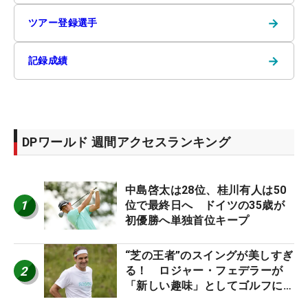
→
ツアー登録選手
→
記録成績
DPワールド 週間アクセスランキング
中島啓太は28位、桂川有人は50
1
位で最終日へ ドイツの35歳が
初優勝へ単独首位キープ
“芝の王者”のスイングが美しすぎ
2
る！ ロジャー・フェデラーが
「新しい趣味」としてゴルフに挑
戦中！