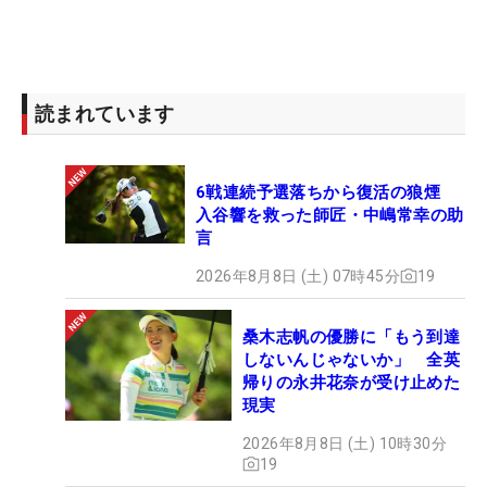
読まれています
6戦連続予選落ちから復活の狼煙
入谷響を救った師匠・中嶋常幸の助
言
2026年8月8日 (土) 07時45分
19
桑木志帆の優勝に「もう到達
しないんじゃないか」 全英
帰りの永井花奈が受け止めた
現実
2026年8月8日 (土) 10時30分
19