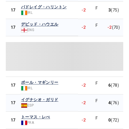
パドレイグ・ハリントン
F
-2
3
17
(75)
IRL
デビッド・ハウエル
F
-2
-2
17
(70)
ENG
ポール・マギンリー
F
-2
6
17
(78)
IRL
イグナシオ・ガリド
F
-2
4
17
(76)
ESP
トーマス・レべ
F
-2
0
17
(72)
FRA