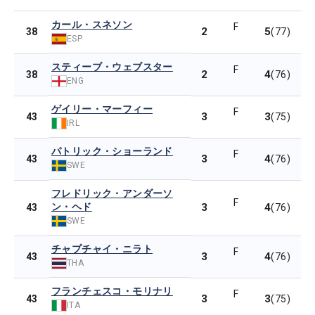
カール・スネソン
F
2
5
38
(77)
ESP
スティーブ・ウェブスター
F
2
4
38
(76)
ENG
ゲイリー・マーフィー
F
3
3
43
(75)
IRL
パトリック・ショーランド
F
3
4
43
(76)
SWE
フレドリック・アンダーソ
F
ン・ヘド
3
4
43
(76)
SWE
チャプチャイ・ニラト
F
3
4
43
(76)
THA
フランチェスコ・モリナリ
F
3
3
43
(75)
ITA