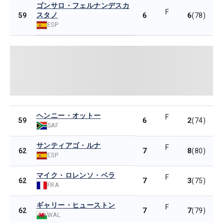
ゴンサロ・フェルナンデスカ
F
スタノ
6
6
59
(78)
ESP
ヘンニー・オットー
F
6
2
59
(74)
SAF
サンティアゴ・ルナ
F
7
8
62
(80)
ESP
マイク・ロレンソ・ベラ
F
7
3
62
(75)
FRA
ギャリー・ヒューストン
F
7
7
62
(79)
WAL