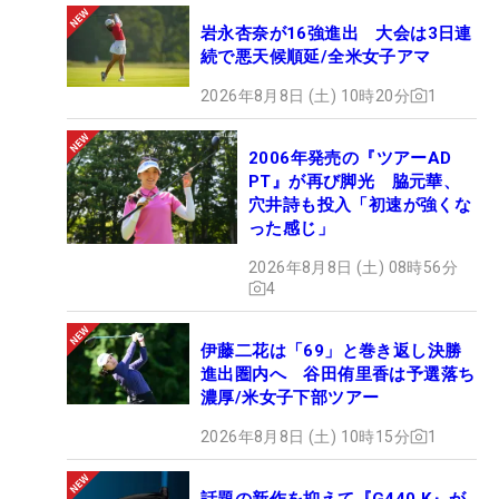
岩永杏奈が16強進出 大会は3日連
続で悪天候順延/全米女子アマ
2026年8月8日 (土) 10時20分
1
2006年発売の『ツアーAD
PT』が再び脚光 脇元華、
穴井詩も投入「初速が強くな
った感じ」
2026年8月8日 (土) 08時56分
4
伊藤二花は「69」と巻き返し決勝
進出圏内へ 谷田侑里香は予選落ち
濃厚/米女子下部ツアー
2026年8月8日 (土) 10時15分
1
話題の新作を抑えて『G440 K』が