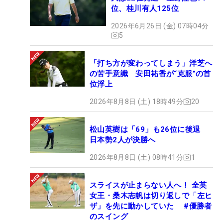
位、桂川有人125位
2026年6月26日 (金) 07時04分
5
「打ち方が変わってしまう」洋芝へ
の苦手意識 安田祐香が“克服”の首
位浮上
2026年8月8日 (土) 18時49分
20
松山英樹は「69」も26位に後退
日本勢2人が決勝へ
2026年8月8日 (土) 08時41分
1
スライスが止まらない人へ！ 全英
女王・桑木志帆は切り返しで「左ヒ
ザ」を先に動かしていた #優勝者
のスイング