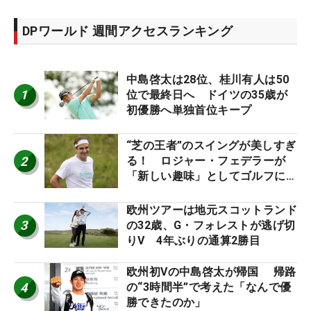
DPワールド 週間アクセスランキング
中島啓太は28位、桂川有人は50
1
位で最終日へ ドイツの35歳が
初優勝へ単独首位キープ
“芝の王者”のスイングが美しすぎ
2
る！ ロジャー・フェデラーが
「新しい趣味」としてゴルフに挑
戦中！
欧州ツアーは地元スコットランド
3
の32歳、G・フォレストが逃げ切
りV 4年ぶりの通算2勝目
欧州初Vの中島啓太が帰国 帰路
4
の“3時間半”で考えた「なんで優
勝できたのか」