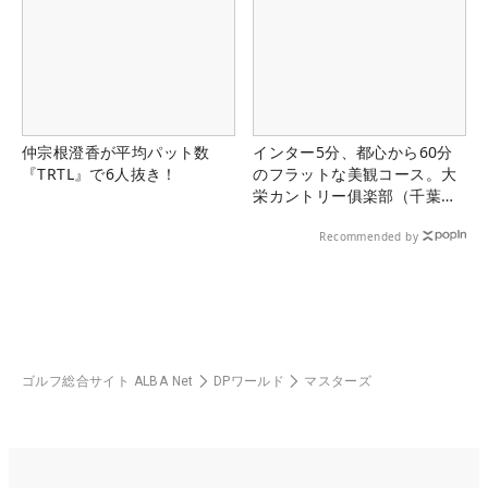
仲宗根澄香が平均パット数
インター5分、都心から60分
『TRTL』で6人抜き！
のフラットな美観コース。大
栄カントリー俱楽部（千葉
県）
Recommended by
ゴルフ総合サイト ALBA Net
DPワールド
マスターズ