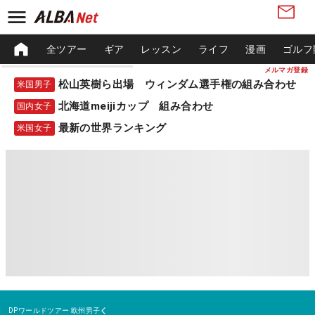
全ツアー
ギア
レッスン
ライフ
漫画
ゴルフ
メルマガ登録
松山英樹ら出場 ウィンダム選手権の組み合わせ
米国男子
北海道meijiカップ 組み合わせ
国内女子
最新の世界ランキング
米国女子
DPワールドツアー
欧州男子