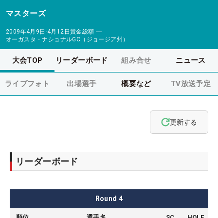
マスターズ
2009年4月9日-4月12日
賞金総額
―
オーガスタ・ナショナルGC（ジョージア州）
大会TOP
リーダーボード
組み合せ
ニュース
ライブフォト
出場選手
概要など
TV放送予定
更新する
リーダーボード
Round
4
順位
選手名
SC
HOLE