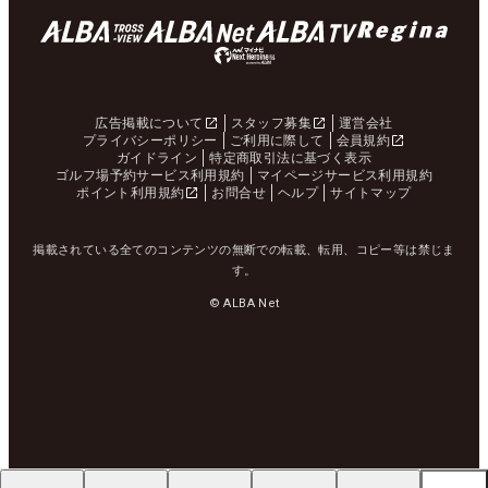
広告掲載について
スタッフ募集
運営会社
プライバシーポリシー
ご利用に際して
会員規約
ガイドライン
特定商取引法に基づく表示
ゴルフ場予約サービス利用規約
マイページサービス利用規約
ポイント利用規約
お問合せ
ヘルプ
サイトマップ
掲載されている全てのコンテンツの無断での転載、転用、コピー等は禁じま
す。
© ALBA Net