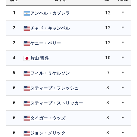
1
-12
F
アンヘル・カブレラ
2
-12
F
チャド・キャンベル
2
-12
F
ケニー・ペリー
4
-10
F
片山 晋呉
5
-9
F
フィル・ミケルソン
6
-8
F
スティーブ・フレッシュ
6
-8
F
スティーブ・ストリッカー
6
-8
F
タイガー・ウッズ
6
-8
F
ジョン・メリック