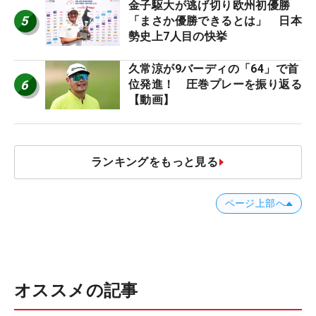
金子駆大が逃げ切り欧州初優勝
5
「まさか優勝できるとは」 日本
勢史上7人目の快挙
久常涼が9バーディの「64」で首
6
位発進！ 圧巻プレーを振り返る
【動画】
ランキングをもっと見る
ページ上部へ
オススメの記事