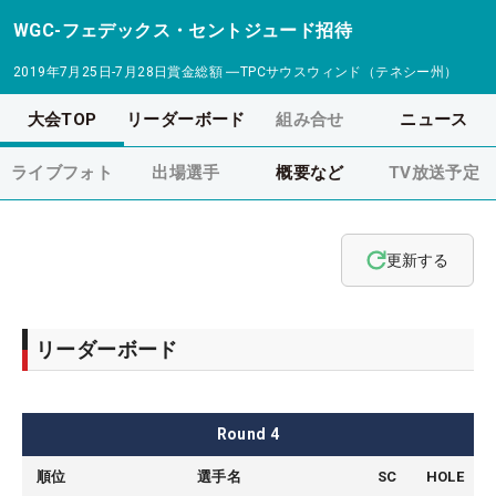
WGC-フェデックス・セントジュード招待
2019年7月25日-7月28日
賞金総額
―
TPCサウスウィンド（テネシー州）
大会TOP
リーダーボード
組み合せ
ニュース
ライブフォト
出場選手
概要など
TV放送予定
更新する
リーダーボード
Round
4
順位
選手名
SC
HOLE