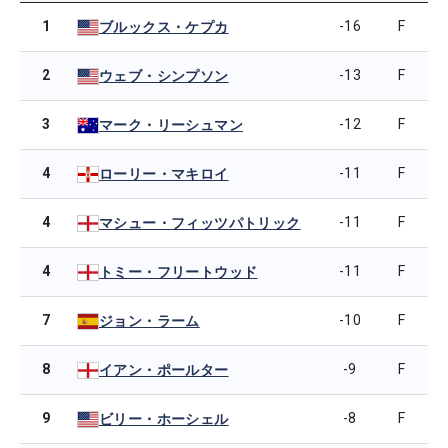
1
-16
F
ブルックス・ケプカ
2
-13
F
ウェブ・シンプソン
3
-12
F
マーク・リーシュマン
4
-11
F
ローリー・マキロイ
4
-11
F
マシュー・フィッツパトリック
4
-11
F
トミー・フリートウッド
7
-10
F
ジョン・ラーム
8
-9
F
イアン・ポールター
9
-8
F
ビリー・ホーシェル