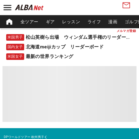
全ツアー
ギア
レッスン
ライフ
漫画
ゴルフ
メルマガ登録
松山英樹ら出場 ウィンダム選手権のリーダーボード
米国男子
北海道meijiカップ リーダーボード
国内女子
最新の世界ランキング
米国女子
DPワールドツアー
欧州男子