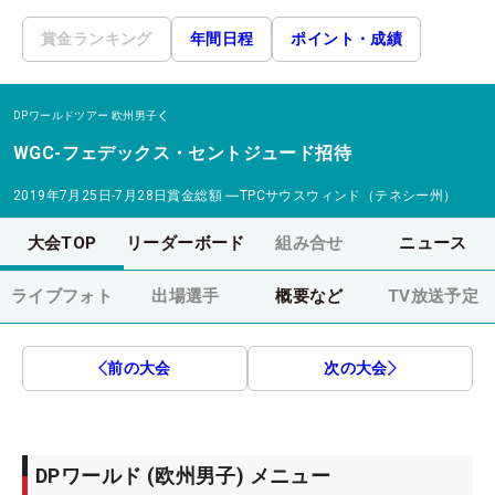
賞金ランキング
年間日程
ポイント・成績
DPワールドツアー
欧州男子
WGC-フェデックス・セントジュード招待
2019年7月25日-7月28日
賞金総額
―
TPCサウスウィンド（テネシー州）
大会TOP
リーダーボード
組み合せ
ニュース
ライブフォト
出場選手
概要など
TV放送予定
前の大会
次の大会
DPワールド (欧州男子) メニュー