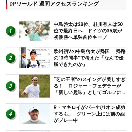
DPワールド 週間アクセスランキング
中島啓太は28位、桂川有人は50
1
位で最終日へ ドイツの35歳が
初優勝へ単独首位キープ
欧州初Vの中島啓太が帰国 帰路
2
の“3時間半”で考えた「なんで優
勝できたのか」
“芝の王者”のスイングが美しすぎ
3
る！ ロジャー・フェデラーが
「新しい趣味」としてゴルフに挑
戦中！
R・マキロイがパー4で1オン成功
4
するも… グリーン上には前の組
がプレー中