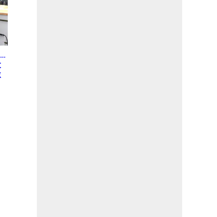
…
大
激
う