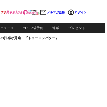
メルマガ登録
ログイン
Sニュース
ゴルフ場予約
連載
プレゼント
しの打感が秀逸 『トゥーロンパター』