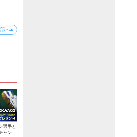
上部へ
ン選手と
チャン