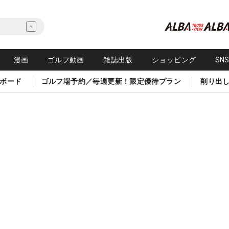
漫画
ゴルフ動画
雑誌出版
ショッピング
SN
ボード
ゴルフ場予約／毎週更新！限定優待プラン
削り出