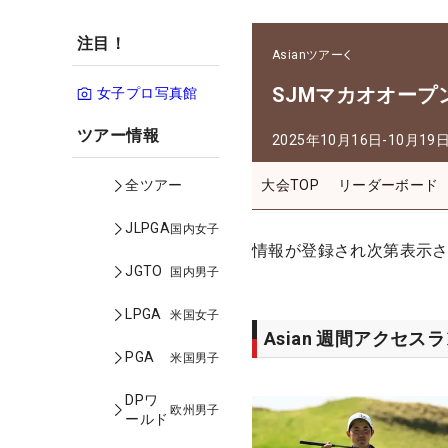
注目！
Asianツアー
SJMマカオオープ
女子プロ写真館
ツアー情報
2025年10月16日-10月19
大会TOP
リーダーボード
全ツアー
JLPGA
国内女子
情報が登録され次第表示
JGTO
国内男子
LPGA
米国女子
Asian 週間アクセス
PGA
米国男子
DPワ
欧州男子
ールド