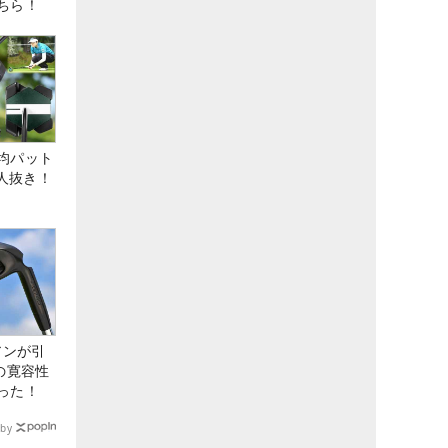
ちら！
均パット
6人抜き！
アンが引
の寛容性
った！
by