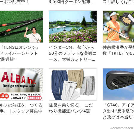
ーポン配布中！
3,500円クーポン配布
ス！詳しくはこ
中！
『TENSEIオレンジ』
インター5分、都心から
仲宗根澄香が平
ドライバーシャフト
60分のフラットな美観コ
数『TRTL』で
“最適解”
ース。大栄カントリー俱
楽部（千葉県）
ルフの熱狂を、つくる
猛暑を乗り切る！ こだ
『G740』アイ
事。｜スタッフ募集中
わり機能派パンツ4選
き出す“反則級”
と飛びは本当だ
Recommended 