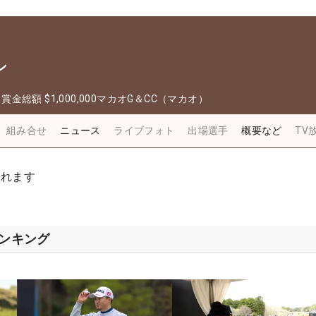
ン
日
賞金総額
$1,000,000
マカオG＆CC（マカオ）
組み合せ
ニュース
ライブフォト
出場選手
概要など
TV
されます
ランキング