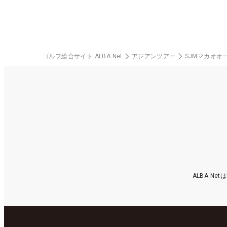
ゴルフ総合サイト ALBA Net
アジアンツアー
SJMマカオオ
ALBA N