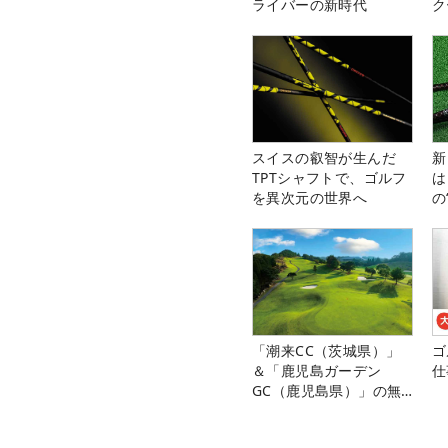
ライバーの新時代
ク
スイスの叡智が生んだ
新
TPTシャフトで、ゴルフ
は
を異次元の世界へ
の
「潮来CC（茨城県）」
ゴ
＆「鹿児島ガーデン
仕
GC（鹿児島県）」の無
料プレー券が当たる！！