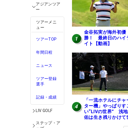
アジアンツア
ー
ツアーメニ
ュー
金谷拓実が海外初優
勝！ 最終日のハイ
1
ツアーTOP
イト【動画】
年間日程
ニュース
ツアー登録
選手
記録・成績
「一流ホテルにチャ
ター機」やっぱりす
4
LIV GOLF
い“LIVの世界” 浅
佑は生き残りかけて
界行脚
ステップ・ア