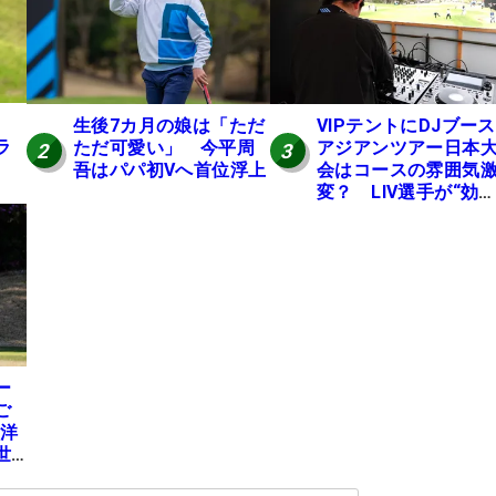
生後7カ月の娘は「ただ
VIPテントにDJブース
ラ
ただ可愛い」 今平周
アジアンツアー日本
2
3
吾はパパ初Vへ首位浮上
会はコースの雰囲気
変？ LIV選手が“効
果”を証言「静かなほ
が…」
ー
ご
地洋
世