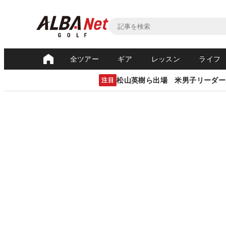
全ツアー
ギア
レッスン
ライフ
松山英樹ら出場 米男子リーダー
注目