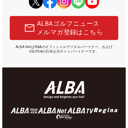
ALBAゴルフニュース
メルマガ登録はこちら
ALBA NetはR&Aのオフィシャルデジタルパートナー、および
USLPGAの日本公式サイトパートナーです。