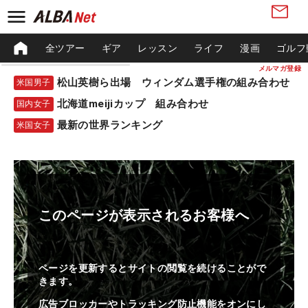
全ツアー
ギア
レッスン
ライフ
漫画
ゴルフ
メルマガ登録
松山英樹ら出場 ウィンダム選手権の組み合わせ
米国男子
北海道meijiカップ 組み合わせ
国内女子
最新の世界ランキング
米国女子
このページが表示されるお客様へ
ページを更新するとサイトの閲覧を続けることがで
きます。
広告ブロッカーやトラッキング防止機能をオンにし