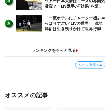
4
ツアー日本大会はコースの雰囲気
激変？ LIV選手が“効果”を証言
「静かなほうが…」
「一流ホテルにチャーター機」や
5
っぱりすごい“LIVの世界” 浅地
洋佑は生き残りかけて世界行脚
ランキングをもっと見る
ページ上部へ
オススメの記事