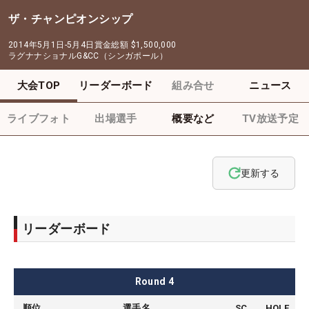
ザ・チャンピオンシップ
2014年5月1日-5月4日
賞金総額
$1,500,000
ラグナナショナルG&CC（シンガポール）
大会TOP
リーダーボード
組み合せ
ニュース
ライブフォト
出場選手
概要など
TV放送予定
更新する
リーダーボード
Round
4
順位
選手名
SC
HOLE