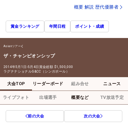
概要 解説 歴代優勝者
賞金ランキング
年間日程
ポイント・成績
Asianツアー
ザ・チャンピオンシップ
2014年5月1日-5月4日
賞金総額
$1,500,000
ラグナナショナルG&CC（シンガポール）
大会TOP
リーダーボード
組み合せ
ニュース
ライブフォト
出場選手
概要など
TV放送予定
前の大会
次の大会