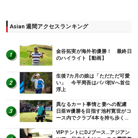
Asian 週間アクセスランキング
金谷拓実が海外初優勝！ 最終日
1
のハイライト【動画】
生後7カ月の娘は「ただただ可愛
2
い」 今平周吾はパパ初Vへ首位
浮上
異なるカート事情と妻への配慮
3
日亜W優勝を目指す池村寛世がコ
ース内でクラブ4本を持ち歩く理
由【現地記者コラム】
VIPテントにDJブース…アジアン