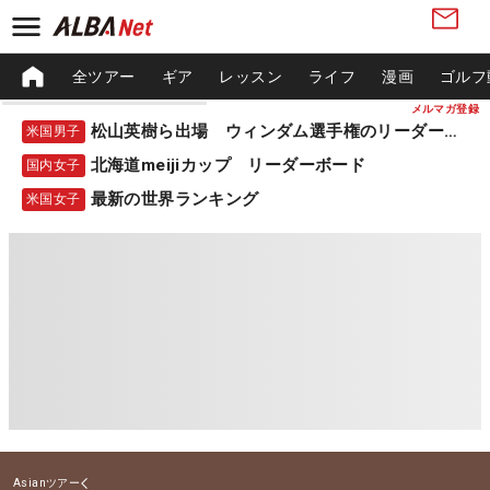
全ツアー
ギア
レッスン
ライフ
漫画
ゴルフ
メルマガ登録
松山英樹ら出場 ウィンダム選手権のリーダーボード
米国男子
北海道meijiカップ リーダーボード
国内女子
最新の世界ランキング
米国女子
Asianツアー