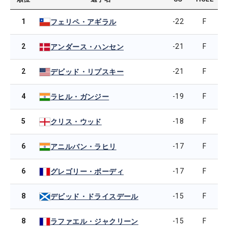
1
-22
F
フェリペ・アギラル
2
-21
F
アンダース・ハンセン
2
-21
F
デビッド・リプスキー
4
-19
F
ラヒル・ガンジー
5
-18
F
クリス・ウッド
6
-17
F
アニルバン・ラヒリ
6
-17
F
グレゴリー・ボーディ
8
-15
F
デビッド・ドライスデール
8
-15
F
ラファエル・ジャクリーン