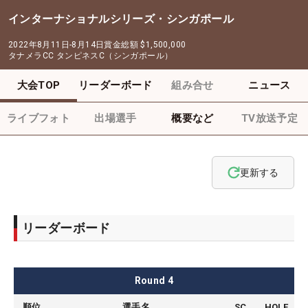
インターナショナルシリーズ・シンガポール
2022年8月11日-8月14日
賞金総額
$1,500,000
タナメラCC タンピネスC（シンガポール）
大会TOP
リーダーボード
組み合せ
ニュース
ライブフォト
出場選手
概要など
TV放送予定
更新する
リーダーボード
Round
4
順位
選手名
SC
HOLE