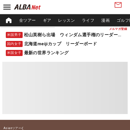
全ツアー
ギア
レッスン
ライフ
漫画
ゴルフ
メルマガ登録
松山英樹ら出場 ウィンダム選手権のリーダーボード
米国男子
北海道meijiカップ リーダーボード
国内女子
最新の世界ランキング
米国女子
Asianツアー