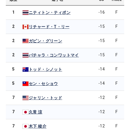
1
-16
F
ニティトン・ティポン
2
-15
F
リチャード・T・リー
2
-15
F
ガビン・グリーン
2
-15
F
パチャラ・コンワットマイ
5
-14
F
トッド・シノット
5
-14
F
セン・セショウ
7
-12
F
ジャリン・トッド
7
-12
F
久常 涼
7
-12
F
木下 稜介