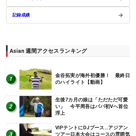
→
記録成績
Asian 週間アクセスランキング
金谷拓実が海外初優勝！ 最終日
1
のハイライト【動画】
生後7カ月の娘は「ただただ可愛
2
い」 今平周吾はパパ初Vへ首位
浮上
VIPテントにDJブース…アジアン
3
ツアー日本大会はコースの雰囲気