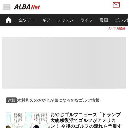
全ツアー
ギア
レッスン
ライフ
漫画
ゴルフ
メルマガ登録
木村和久のおやじが気になる旬なゴルフ情報
連載
おやじゴルフニュース「トランプ
大統領復活でゴルフがアメリカ
ン！ 今後のゴルフの流れを予測す