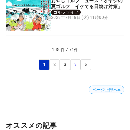
おやじゴルフニュース「オヤジの
夏ゴルフ イケてる日焼け対策」
ゴルフライフ
2023年7月18日 (火) 11時00分
1
-
30
件
/
71
件
1
2
3
ページ上部へ
オススメの記事