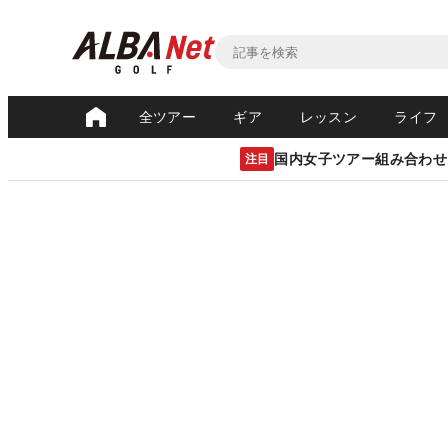
全ツアー
ギア
レッスン
ライフ
国内女子ツアー組み合わせ
注目