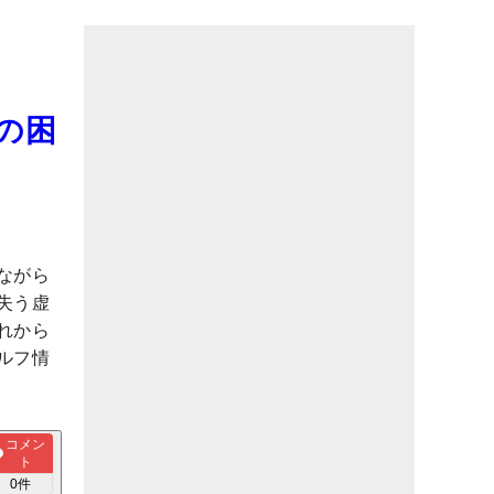
の困
ながら
失う虚
れから
ルフ情
コメン
ト
0
件