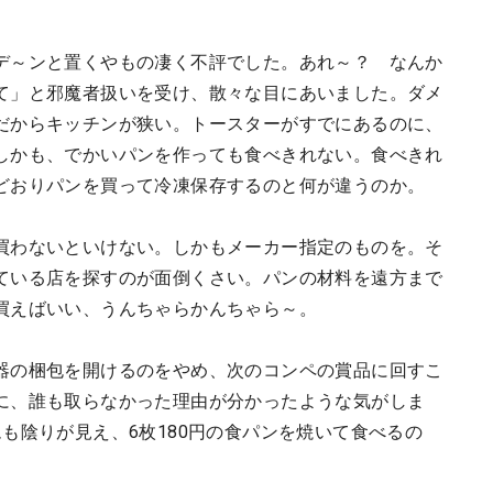
デ～ンと置くやもの凄く不評でした。あれ～？ なんか
て」と邪魔者扱いを受け、散々な目にあいました。ダメ
だからキッチンが狭い。トースターがすでにあるのに、
しかも、でかいパンを作っても食べきれない。食べきれ
どおりパンを買って冷凍保存するのと何が違うのか。
買わないといけない。しかもメーカー指定のものを。そ
ている店を探すのが面倒くさい。パンの材料を遠方まで
買えばいい、うんちゃらかんちゃら～。
器の梱包を開けるのをやめ、次のコンペの賞品に回すこ
に、誰も取らなかった理由が分かったような気がしま
も陰りが見え、6枚180円の食パンを焼いて食べるの
。