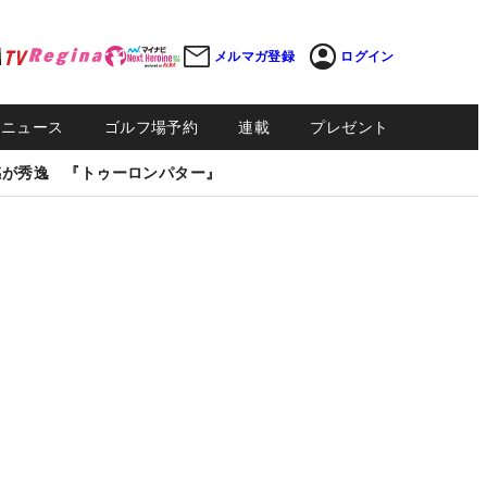
メルマガ登録
ログイン
Sニュース
ゴルフ場予約
連載
プレゼント
感が秀逸 『トゥーロンパター』