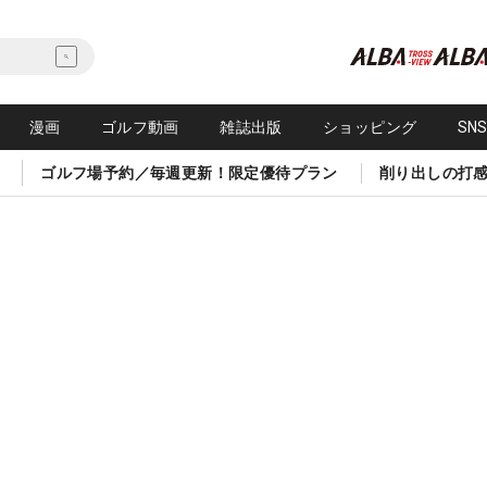
漫画
ゴルフ動画
雑誌出版
ショッピング
SN
ゴルフ場予約／毎週更新！限定優待プラン
削り出しの打