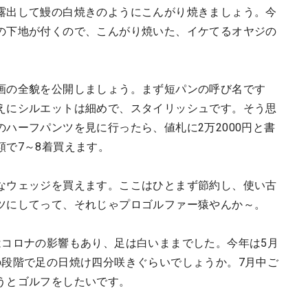
露出して鰻の白焼きのようにこんがり焼きましょう。今
の下地が付くので、こんがり焼いた、イケてるオヤジの
画の全貌を公開しましょう。まず短パンの呼び名です
えにシルエットは細めで、スタイリッシュです。そう思
ハーフパンツを見に行ったら、値札に2万2000円と書
額で7～8着買えます。
なウェッジを買えます。ここはひとまず節約し、使い古
ツにしてって、それじゃプロゴルファー猿やんか～。
はコロナの影響もあり、足は白いままでした。今年は5月
の段階で足の日焼け四分咲きぐらいでしょうか。7月中ご
うとゴルフをしたいです。