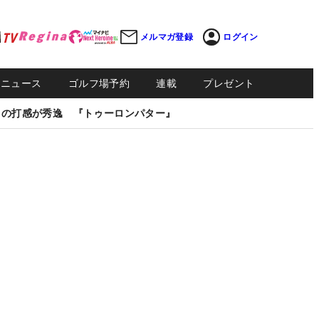
メルマガ登録
ログイン
Sニュース
ゴルフ場予約
連載
プレゼント
しの打感が秀逸 『トゥーロンパター』