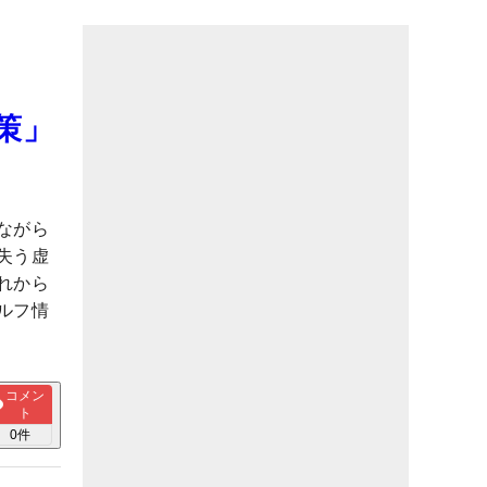
策」
ながら
失う虚
れから
ルフ情
コメン
ト
0
件