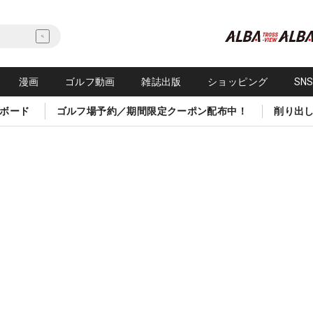
漫画
ゴルフ動画
雑誌出版
ショッピング
SN
ボード
ゴルフ場予約／期間限定クーポン配布中！
削り出