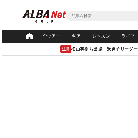
全ツアー
ギア
レッスン
ライフ
松山英樹ら出場 米男子リーダー
注目