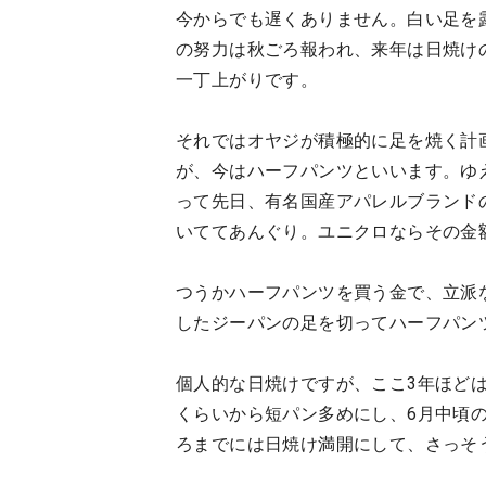
今からでも遅くありません。白い足を
の努力は秋ごろ報われ、来年は日焼け
一丁上がりです。
それではオヤジが積極的に足を焼く計
が、今はハーフパンツといいます。ゆ
って先日、有名国産アパレルブランドの
いててあんぐり。ユニクロならその金
つうかハーフパンツを買う金で、立派
したジーパンの足を切ってハーフパン
個人的な日焼けですが、ここ3年ほど
くらいから短パン多めにし、6月中頃
ろまでには日焼け満開にして、さっそ