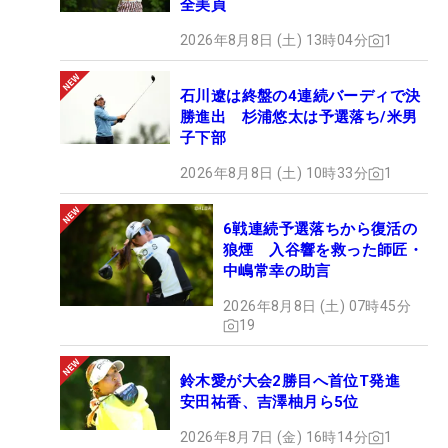
全美貞
2026年8月8日 (土) 13時04分
1
石川遼は終盤の4連続バーディで決
勝進出 杉浦悠太は予選落ち/米男
子下部
2026年8月8日 (土) 10時33分
1
6戦連続予選落ちから復活の
狼煙 入谷響を救った師匠・
中嶋常幸の助言
2026年8月8日 (土) 07時45分
19
鈴木愛が大会2勝目へ首位T発進
安田祐香、吉澤柚月ら5位
2026年8月7日 (金) 16時14分
1