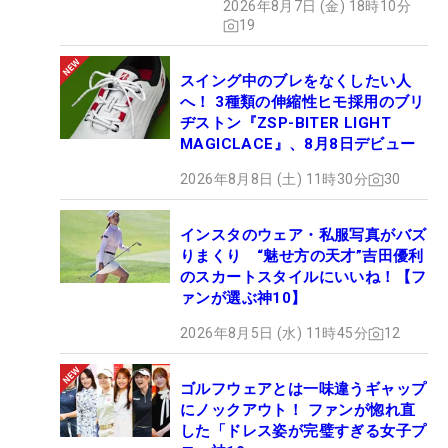
2026年8月7日 (金) 18時10分
19
スイング中のブレをなくしたい人
へ！ 3種類の伸縮性ヒモ採用のブリ
ヂストン『ZSP-BITER LIGHT
MAGICLACE』、8月8日デビュー
2026年8月8日 (土) 11時30分
30
インスタのウェア・私服写真がバズ
りまくり “魅せ方の天才”吉田優利
のスカートスタイルにいいね！【フ
ァンが選ぶ神10】
2026年8月5日 (水) 11時45分
12
ゴルフウェアとは一味違うギャップ
にノックアウト！ ファンが惚れ直
した「ドレス姿が完璧すぎる女子プ