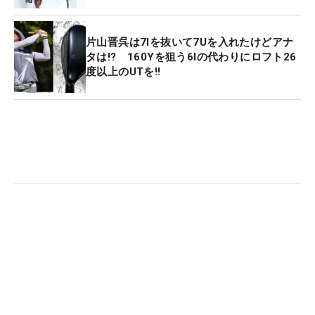
片山晋呉は7Iを抜いて7Uを入れたけどアナ
タは!? 160Yを狙う6Iの代わりにロフト26
度以上のUTを‼