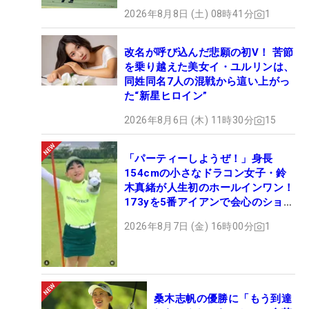
2026年8月8日 (土) 08時41分
1
改名が呼び込んだ悲願の初V！ 苦節
を乗り越えた美女イ・ユルリンは、
同姓同名7人の混戦から這い上がっ
た“新星ヒロイン”
2026年8月6日 (木) 11時30分
15
「パーティーしようぜ！」身長
154cmの小さなドラコン女子・鈴
木真緒が人生初のホールインワン！
173yを5番アイアンで会心のショッ
ト
2026年8月7日 (金) 16時00分
1
桑木志帆の優勝に「もう到達