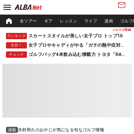
全ツアー
ギア
レッスン
ライフ
漫画
ゴルフ
メルマガ登録
スカートスタイルが美しい女子プロ トップ10
ランキング
女子プロやキャディがやる「ガチの熱中症対策」
注目！
ゴルフバッグ4本飲み込む積載力 トヨタ「RAV4」
チェック
木村和久のおやじが気になる旬なゴルフ情報
連載