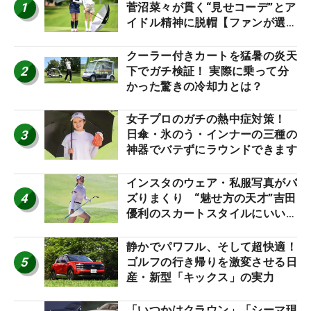
1
菅沼菜々が貫く“見せコーデ”とア
イドル精神に脱帽【ファンが選ぶ
神10】
クーラー付きカートを猛暑の炎天
2
下でガチ検証！ 実際に乗って分
かった驚きの冷却力とは？
女子プロのガチの熱中症対策！
3
日傘・氷のう・インナーの三種の
神器でバテずにラウンドできます
インスタのウェア・私服写真がバ
4
ズりまくり “魅せ方の天才”吉田
優利のスカートスタイルにいい
ね！【ファンが選ぶ神10】
静かでパワフル、そして超快適！
5
ゴルフの行き帰りを激変させる日
産・新型「キックス」の実力
「いつかはクラウン」「シーマ現