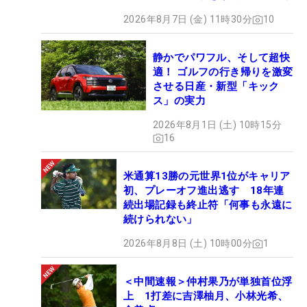
2026年8月7日 (金) 11時30分
10
静かでパワフル、そして超快
適！ ゴルフの行き帰りを激変
させる日産・新型「キック
ス」の実力
2026年8月1日 (土) 10時15分
16
米通算13勝の元世界1位がキャリア
初、プレーオフ進出逃す 18年連
続出場記録も終止符「何事も永遠に
続けられない」
2026年8月8日 (土) 10時00分
1
＜中間速報＞仲村果乃が単独首位浮
上 1打差に吉澤柚月、小林光希、