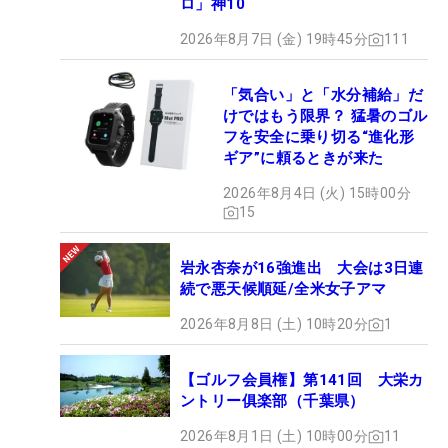
ロ」神10
2026年8月7日 (金) 19時45分
111
「気合い」と「水分補給」だ
けではもう限界？ 猛暑のゴル
フを安全に乗り切る“進化形
ギア”に頼るときが来た
2026年8月4日 (火) 15時00分
15
岩永杏奈が16強進出 大会は3日連
続で悪天候順延/全米女子アマ
2026年8月8日 (土) 10時20分
1
【ゴルフ会員権】第141回 大栄カ
ントリー俱楽部（千葉県）
2026年8月1日 (土) 10時00分
11