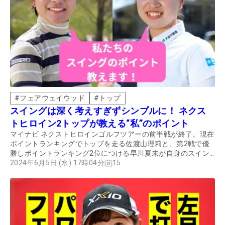
#
フェアウェイウッド
#
トップ
スイングは深く考えすぎずシンプルに！ ネクス
トヒロイン2トップが教える“私”のポイント
マイナビ ネクストヒロインゴルフツアーの前半戦が終了。現在
ポイントランキングでトップを走る佐渡山理莉と、第2戦で優
勝しポイントランキング2位につける早川夏未が自身のスイン
グのポイントを教えてくれた。
2024年6月5日 (水) 17時04分
15