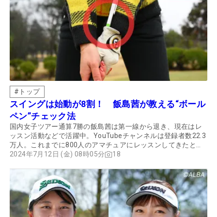
#
トップ
スイングは始動が8割！ 飯島茜が教える“ボール
ペン”チェック法
国内女子ツアー通算7勝の飯島茜は第一線から退き、現在はレ
ッスン活動などで活躍中。YouTubeチャンネルは登録者数22.3
万人。これまでに800人のアマチュアにレッスンしてきたとい
う。そんな飯島が導き出した"上達の結論"とは？
2024年7月12日 (金) 08時05分
18