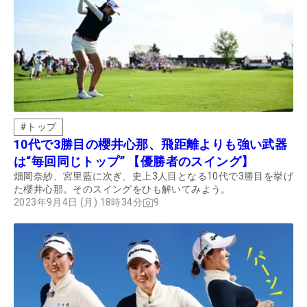
#
トップ
10代で3勝目の櫻井心那、飛距離よりも強い武器
は“毎回同じトップ” 【優勝者のスイング】
畑岡奈紗、宮里藍に次ぎ、史上3人目となる10代で3勝目を挙げ
た櫻井心那。そのスイングをひも解いてみよう。
2023年9月4日 (月) 18時34分
9