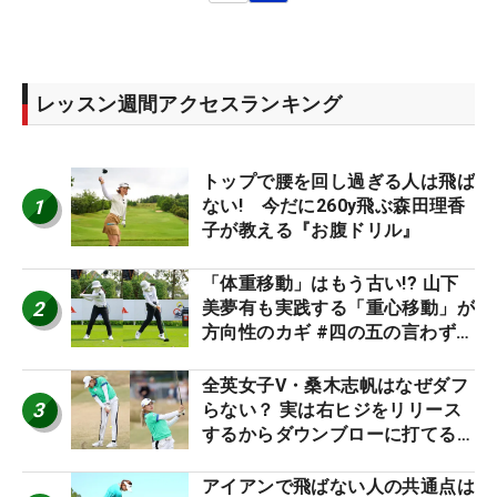
レッスン週間アクセスランキング
トップで腰を回し過ぎる人は飛ば
1
ない! 今だに260y飛ぶ森田理香
子が教える『お腹ドリル』
「体重移動」はもう古い!? 山下
2
美夢有も実践する「重心移動」が
方向性のカギ #四の五の言わず振
り氣れ
全英女子V・桑木志帆はなぜダフ
3
らない？ 実は右ヒジをリリース
するからダウンブローに打てる #
優勝者のスイング
アイアンで飛ばない人の共通点は