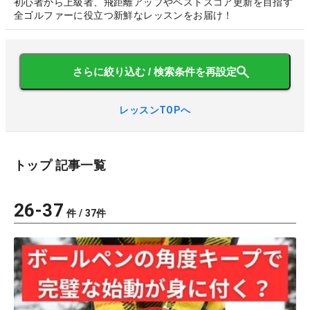
初心者から上級者、飛距離アップやベストスコア更新を目指す
全ゴルファーに役立つ新鮮なレッスンをお届け！
さらに絞り込む / 検索条件を再設定
レッスンTOPへ
トップ
記事一覧
26
-
37
件 /
37
件