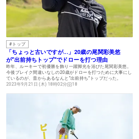
#
トップ
「ちょっと古いですが...」20歳の尾関彩美悠
が“出前持ちトップ”でドローを打つ理由
昨年、ルーキーで初優勝を飾り一躍脚光を浴びた尾関彩美悠。
今後ブレイク間違いなしの20歳がドローを打つために大事にし
ているのが、昔からあるなんと“出前持ち”トップだった。
2023年9月21日 (木) 18時02分
18