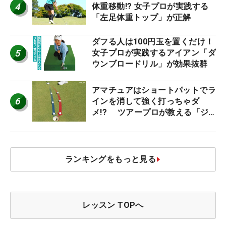
4
体重移動!? 女子プロが実践する
「左足体重トップ」が正解
ダフる人は100円玉を置くだけ！
5
女子プロが実践するアイアン「ダ
ウンブロードリル」が効果抜群
アマチュアはショートパットでラ
6
インを消して強く打っちゃダ
メ!? ツアープロが教える「ジ
ャストタッチ」なら3パットが激
減するワケ
ランキングをもっと見る
レッスン TOPへ