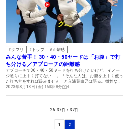
#
ダフリ
#
トップ
#
距離感
みんな苦手！ 30・40・50ヤードは「お腹」で打
ち分ける／アプローチの距離感
アプローチで30・40・50ヤードを打ち分けたいけど、イメー
ジ通りに上手く打てない……。「そんな人は、お腹を上手く使っ
た打ち方をすれば緩みません」と立浦葉由乃は語る。微妙な距
離でも寄せられるコツを取材してみた。
2023年8月18日 (金) 16時58分
4
26
-
37
件
/
37
件
1
2