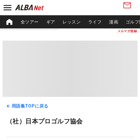
全ツアー
ギア
レッスン
ライフ
漫画
ゴルフ
メルマガ登録
← 用語集TOPに戻る
（社）日本プロゴルフ協会