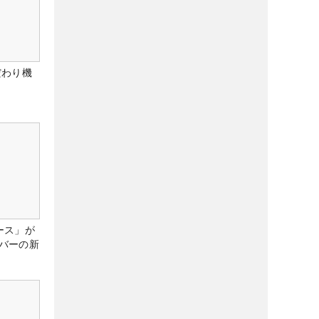
だわり機
ース」が
バーの新