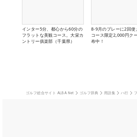
インター5分、都心から60分の
8-9月のプレーに2回
フラットな美観コース。大栄カ
コース限定2,000円ク
ントリー俱楽部（千葉県）
布中！
ゴルフ総合サイト ALBA Net
ゴルフ辞典
用語集
ハ行