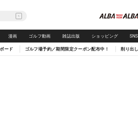
漫画
ゴルフ動画
雑誌出版
ショッピング
SN
ボード
ゴルフ場予約／期間限定クーポン配布中！
削り出