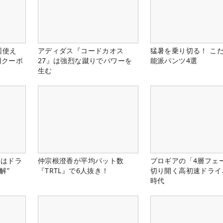
回使え
アディダス『コードカオス
猛暑を乗り切る！ こ
円クーポ
27』は強烈な蹴りでパワーを
能派パンツ4選
生む
』はドラ
仲宗根澄香が平均パット数
プロギアの「4層フェ
解”
『TRTL』で6人抜き！
切り開く高初速ドライ
時代