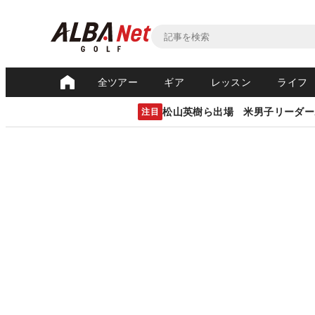
全ツアー
ギア
レッスン
ライフ
松山英樹ら出場 米男子リーダー
注目