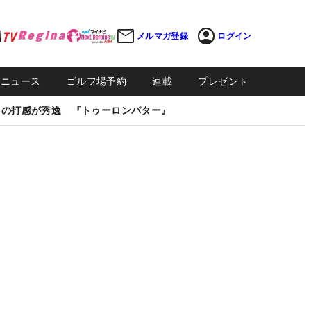
メルマガ登録
ログイン
Sニュース
ゴルフ場予約
連載
プレゼント
しの打感が秀逸 『トゥーロンパター』