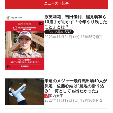
ニュース・記事
原英莉花、吉田優利、稲見萌寧ら
10選手が明かす「今年やり残した
こと」とは？
ゴルフ界のSNS
1
2023年11月24日 (金) 13時55分
来週のメジャー最終戦出場40人が
決定 佐藤心結は“意地の滑り込
み”「何としても出たかった」
国内女子
2
2023年11月19日 (日) 18時30分