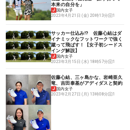
本来の自分を」
国内女子
1
2023年4月21日 (金) 20時13分
サッカー仕込み!? 佐藤心結はダ
イナミックなフットワークで強く
蹴って飛ばす！【女子初シードス
イング解説】
国内女子
1
2023年3月15日 (水) 18時57分
佐藤心結、三ヶ島かな、岩崎亜久
竜、吉田泰基がアディダスと契約
国内女子
1
2023年2月27日 (月) 13時08分