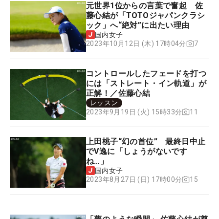
元世界1位からの言葉で奮起 佐
藤心結が「TOTOジャパンクラシ
ック」へ“絶対”に出たい理由
国内女子
7
2023年10月12日 (木) 17時04分
コントロールしたフェードを打つ
には「ストレート・イン軌道」が
正解！／佐藤心結
レッスン
11
2023年9月19日 (火) 15時33分
上田桃子“幻の首位” 最終日中止
でV逸に「しょうがないです
ね…」
国内女子
15
2023年8月27日 (日) 17時00分