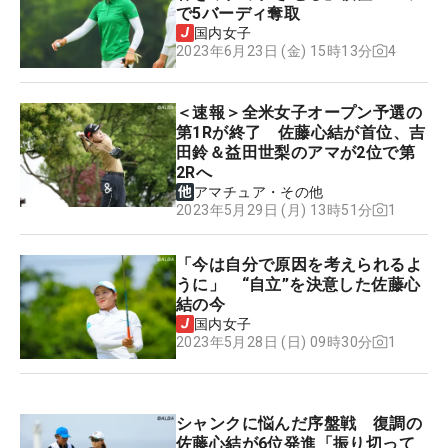
で5バーディ奪取
国内女子
4
2023年6月23日 (金) 15時13分
＜速報＞全米女子オープン予選の
第1Rが終了 佐藤心結が首位、吉
田鈴＆益田世梨のアマが2位で第
2Rへ
アマチュア・その他
1
2023年5月29日 (月) 13時51分
「今は自分で原因を考えられるよ
うに」 “自立”を決意した佐藤心
結の今
国内女子
1
2023年5月28日 (日) 09時30分
シャンクに悩んだ序盤戦 復調の
佐藤心結が6位発進「振り切って