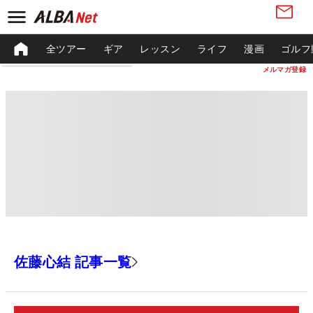
全ツアー
ギア
レッスン
ライフ
漫画
ゴルフ
メルマガ登録
佐藤心結 記事一覧