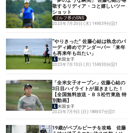
「夢のような瞬間」 佐藤心結が尊
敬するリディア・コと嬉しいツー
ショット
ゴルフ界のSNS
1
2023年7月20日 (木) 14時39分
“やりきった” 佐藤心結は執念のバ
ーディ締めでアンダーパー「来年
も再来年も出たい」
米国女子
1
2023年7月10日 (月) 15時30分
「全米女子オープン」佐藤心結の
3日目ハイライトが届きました！
【全国無料放送・ＢＳ松竹東急 特
別動画】
米国女子
1
2023年7月9日 (日) 18時07分
19歳がペブルビーチを攻略 佐藤