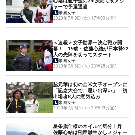
心結は値千金の2m決めて初メジ
ャーで予選通過
米国女子
1
2023年7月8日 (土) 17時00分
＜速報＞女子世界一決定戦が開
幕！ 19歳・佐藤心結が日本勢22
人の先陣を切ってスタート
米国女子
1
2023年7月6日 (木) 23時28分
脇元華は初の全米女子オープンに
「記念大会で、思い出深い」 初
出場者8人の意気込み
米国女子
1
2023年7月6日 (木) 20時03分
星条旗仕様のネイルで気分上昇
佐藤心結は飛距離生かしメジャー