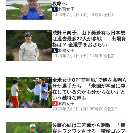
攻略へ
米国女子
1
2023年7月6日 (木) 14時07分
渋野日向子、山下美夢有ら日本勢
は過去最多22人が参戦！ 出場資
格は？ 全選手をおさらい
米国女子
1
2023年7月4日 (火) 17時30分
全米女子OP“前哨戦”で胸を高鳴ら
せた選手たち 「米国が本当に存
在しているのかも分からない」と
いう独特な声も
国内女子
19
2023年7月3日 (月) 09時00分
佐藤心結は三笘薫から刺激 「観
客をワクワクさせる」積極ゴルフ