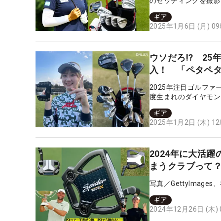
のセッティングを撮影
ギア
2025年1月6日 (月) 0
ウソだろ!? 2
入！ 「ペタペ
2025年注目ゴルフ
度生まれのダイヤモン
み取った。レギュラー
ギア
ツアー「大王海運レデ
2025年1月2日 (木) 1
たダイヤモンド世代・
2024年に大活
まうクラブって
写真／GettyImag
ギア
2024年12月26日 (木)