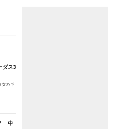
ーダス3
彼女のギ
？ 中