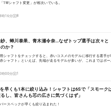
「1Wシャフト変更」が相次いでいる。
8
18時16分
奈紗、蝉川泰果、青木瀬令奈…なぜトップ選手は次々と
るのか？
用シャフトをチェックすると、赤いコスメのモデルに移行する選手が
赤シャフト』といえば、先端が走るモデルが多いが、これまではボー
ア向けのイメージが強かった。なぜ今、『赤シャフト』に移行するプ
1
20時00分
を早くも1本に絞り込み！シャフトは6Sで「スモーク
戻るし、皆さんも芯の広さに気づくはず」
バースペックが早くも絞り込まれた！