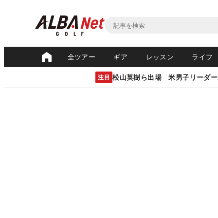
全ツアー
ギア
レッスン
ライフ
松山英樹ら出場 米男子リーダー
注目