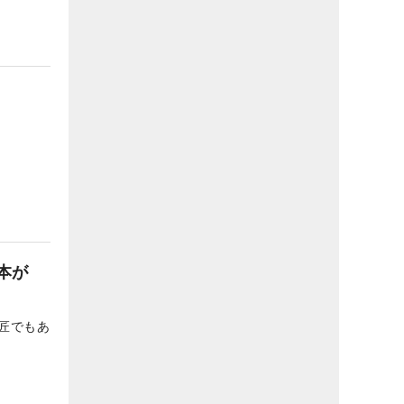
本が
匠でもあ