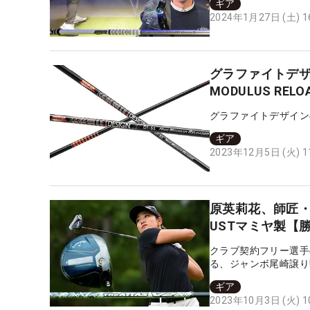
ギア
2024年1月27日 (土) 
グラファイトデザイ
MODULUS RE
グラファイトデザイン
ギア
2023年12月5日 (火) 
原英莉花、師匠・
USTマミヤ製【
クラブ契約フリー選手
る、ジャンボ尾崎譲り!
ギア
2023年10月3日 (火) 