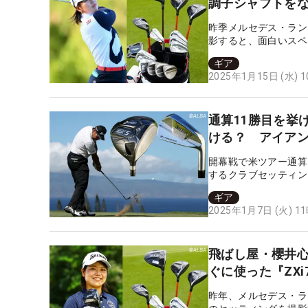
調子シャフトを
昨季メルセデス・ラン
影すると、面白いスペ
ギア
2025年1月15日 (水) 
通算11勝目を挙
ける？ アイアン
開幕戦で米ツアー通算
するクラブセッティン
ギア
2025年1月7日 (火) 1
飛ばし屋・櫻井心
ぐに使った『ZX
昨年、メルセデス・ラ