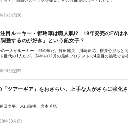
すると、面白いスペックを発見。その詳細をレポートしたい。
36
9時16分
5年注目ルーキー・都玲華は職人肌!? 19年発売のFWは
タ調整するのが好き」という鉛女子？
ァーの一人がルーキー・都玲華だ。竹田麗央、川崎春花、櫻井心那らと同
ド世代の1人だが、24年の11月の最終プロテストで4度目の挑戦で合
ツアーではベストアマのタイトルを数々獲得し、24年のステップ・
ィス」で史上6人目のアマチュア優勝を遂げている。昨年の新人戦で
39
2時00分
都の14本を取材してみた。
躍の「ツアーギア」をおさらい。上手な人がさらに強化
？
es、福田文平、米山聡明、岩本芳弘
1
 08時30分