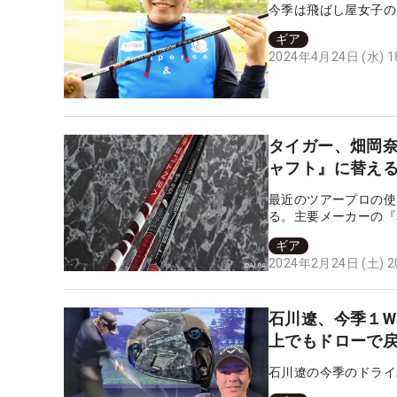
今季は飛ばし屋女子の
ギア
2024年4月24日 (水) 
タイガー、畑岡
ャフト』に替え
最近のツアープロの使
る。主要メーカーの『
まえられないアマチュ
ギア
ているのだろう。
2024年2月24日 (土) 
石川遼、今季１W
上でもドローで
石川遼の今季のドライ