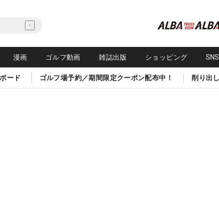
漫画
ゴルフ動画
雑誌出版
ショッピング
SN
ボード
ゴルフ場予約／期間限定クーポン配布中！
削り出