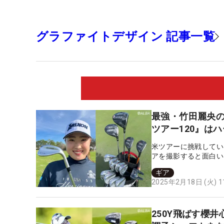
グラファイトデザイン 記事一覧
最強・竹田麗央の
ツアー120』は
米ツアーに挑戦してい
アを撮影すると面白い
ギア
2025年2月18日 (火) 
250Y飛ばす櫻