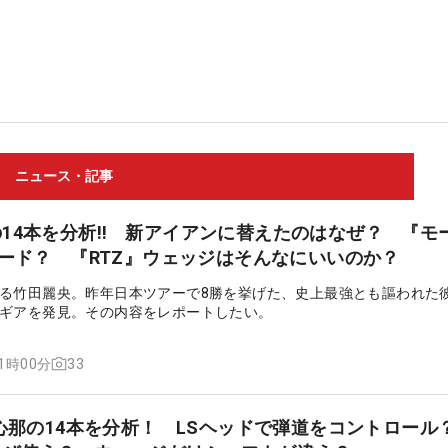
ニュース・記事
14本を分析‼ 新アイアンに替えたのはなぜ？ 『モ
ハード？ 『RTZ』ウェッジはそんなにいいのか？
る竹田麗央。昨年日本ツアーで8勝を挙げた、史上最強とも謳われた
ギアを発見。その内容をレポートしたい。
33
11時00分
井心那の14本を分析！ LSヘッドで弾道をコントロール