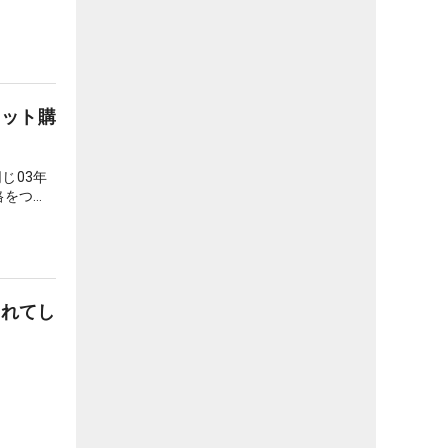
ネット購
じ03年
格をつか
アップ・
遅れてき
されてし