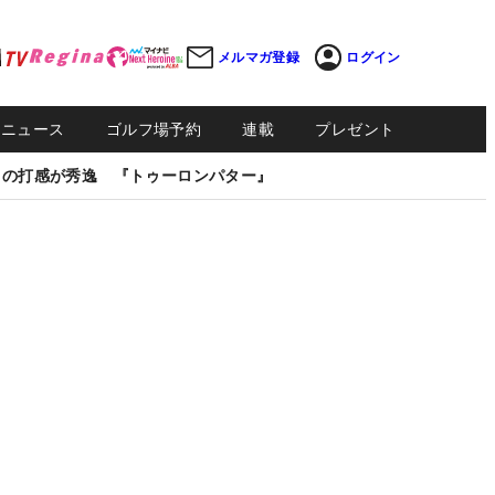
メルマガ登録
ログイン
Sニュース
ゴルフ場予約
連載
プレゼント
しの打感が秀逸 『トゥーロンパター』