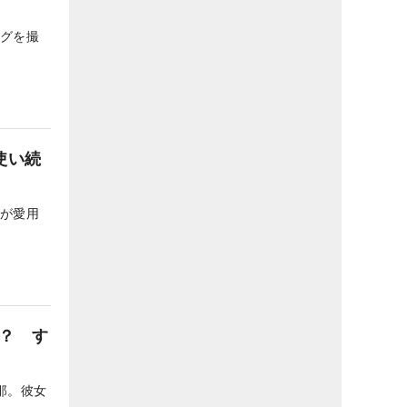
ングを撮
使い続
彼が愛用
？ す
那。彼女