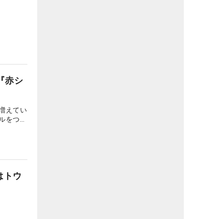
『赤シ
増えてい
ルをつか
ロが増え
はトウ