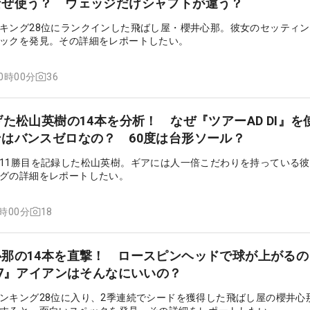
なぜ使う？ ウェッジだけシャフトが違う？
キング28位にランクインした飛ばし屋・櫻井心那。彼女のセッティ
ックを発見。その詳細をレポートしたい。
36
10時00分
げた松山英樹の14本を分析！ なぜ『ツアーAD DI』を
はバンスゼロなの？ 60度は台形ソール？
11勝目を記録した松山英樹。ギアには人一倍こだわりを持っている
グの詳細をレポートしたい。
18
1時00分
那の14本を直撃！ ロースピンヘッドで球が上がるの
i7』アイアンはそんなにいいの？
ンキング28位に入り、2季連続でシードを獲得した飛ばし屋の櫻井心