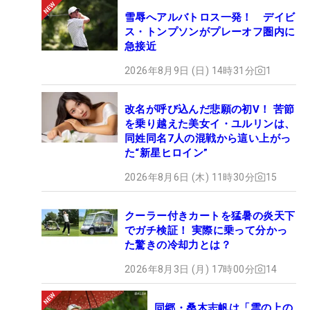
雪辱へアルバトロス一発！ デイビ
ス・トンプソンがプレーオフ圏内に
急接近
2026年8月9日 (日) 14時31分
1
改名が呼び込んだ悲願の初V！ 苦節
を乗り越えた美女イ・ユルリンは、
同姓同名7人の混戦から這い上がっ
た“新星ヒロイン”
2026年8月6日 (木) 11時30分
15
クーラー付きカートを猛暑の炎天下
でガチ検証！ 実際に乗って分かっ
た驚きの冷却力とは？
2026年8月3日 (月) 17時00分
14
同郷・桑木志帆は「雲の上の