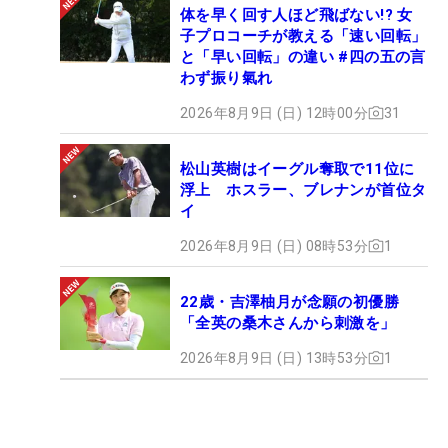
体を早く回す人ほど飛ばない!? 女
子プロコーチが教える「速い回転」
と「早い回転」の違い #四の五の言
わず振り氣れ
2026年8月9日 (日) 12時00分
31
松山英樹はイーグル奪取で11位に
浮上 ホスラー、ブレナンが首位タ
イ
2026年8月9日 (日) 08時53分
1
22歳・吉澤柚月が念願の初優勝
「全英の桑木さんから刺激を」
2026年8月9日 (日) 13時53分
1