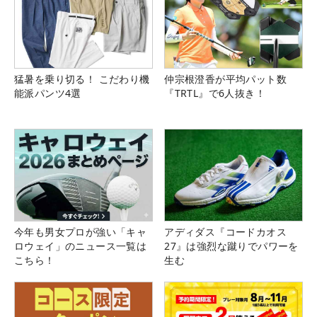
猛暑を乗り切る！ こだわり機
仲宗根澄香が平均パット数
能派パンツ4選
『TRTL』で6人抜き！
今年も男女プロが強い「キャ
アディダス『コードカオス
ロウェイ」のニュース一覧は
27』は強烈な蹴りでパワーを
こちら！
生む