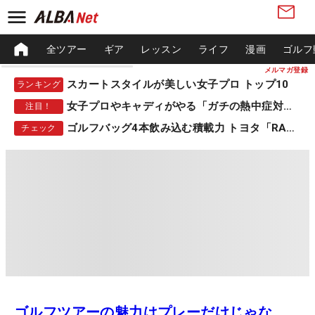
全ツアー
ギア
レッスン
ライフ
漫画
ゴルフ
メルマガ登録
スカートスタイルが美しい女子プロ トップ10
ランキング
女子プロやキャディがやる「ガチの熱中症対策」
注目！
ゴルフバッグ4本飲み込む積載力 トヨタ「RAV4」
チェック
ゴルフツアーの魅力はプレーだけじゃな