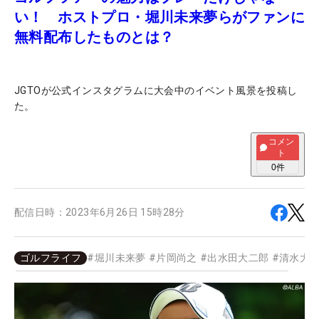
い！ ホストプロ・堀川未来夢らがファンに
無料配布したものとは？
JGTOが公式インスタグラムに大会中のイベント風景を投稿し
た。
コメン
ト
0
件
配信日時：
2023年6月26日 15時28分
ゴルフライフ
#
堀川未来夢
#
片岡尚之
#
出水田大二郎
#
清水大