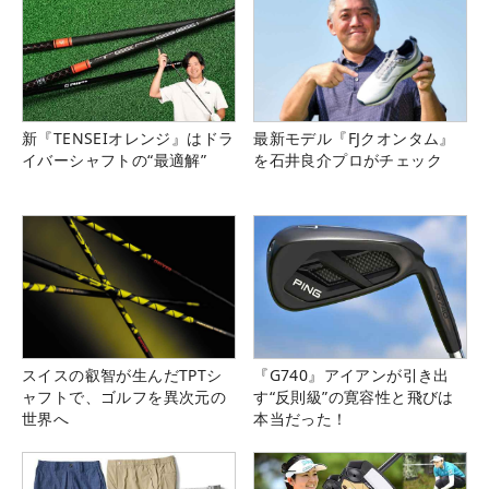
新『TENSEIオレンジ』はドラ
最新モデル『FJクオンタム』
イバーシャフトの“最適解”
を石井良介プロがチェック
スイスの叡智が生んだTPTシ
『G740』アイアンが引き出
ャフトで、ゴルフを異次元の
す“反則級”の寛容性と飛びは
世界へ
本当だった！