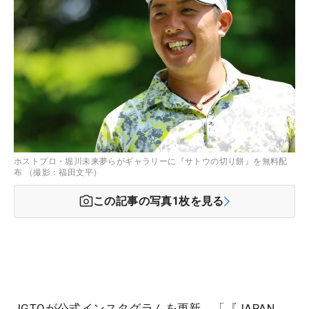
ホストプロ・堀川未来夢らがギャラリーに『サトウの切り餅』を無料配
布 （撮影：福田文平）
この記事の写真
1
枚を見る
JGTOが公式インスタグラムを更新。「『JAPAN