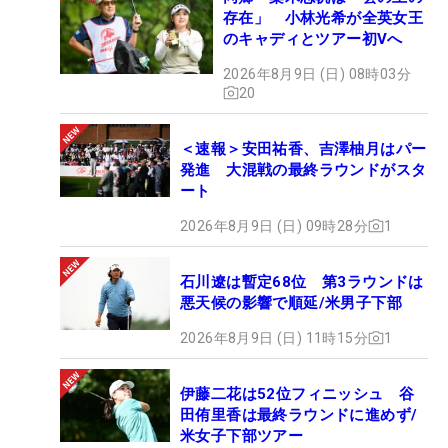
存在」 小林光希が全英女王
のキャディとツアー初Vへ
2026年8月9日 (日) 08時03分
20
＜速報＞安田祐香、吉澤柚月はパー
発進 大混戦の最終ラウンドがスタ
ート
2026年8月9日 (日) 09時28分
1
石川遼は暫定68位 第3ラウンドは
悪天候の影響で順延/米男子下部
2026年8月9日 (日) 11時15分
1
伊藤二花は52位フィニッシュ 谷
田侑里香は最終ラウンドに進めず/
米女子下部ツアー