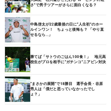
さ”で男子ツアーがさらに面白くなる？
中島啓太が22歳最後の日に“人生初”のホー
ルインワン！ ちょっと後悔も？ 「やり直
せるなら…」
勝てば「サトウのごはん100食！」 地元高
校生がプロを相手に“ガチンコ”ニアピン対決
“まさかの展開”で18勝目 選手会長・谷原
秀人は「僕だと思っていなかったでし
ょ？」