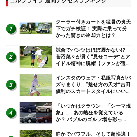
ゴルフライフ 週間アクセスランキング
クーラー付きカートを猛暑の炎天
1
下でガチ検証！ 実際に乗って分
かった驚きの冷却力とは？
試合でパンツはほぼ履かない⁉
2
菅沼菜々が貫く“見せコーデ”とア
イドル精神に脱帽【ファンが選ぶ
神10】
インスタのウェア・私服写真がバ
3
ズりまくり “魅せ方の天才”吉田
優利のスカートスタイルにいい
ね！【ファンが選ぶ神10】
「いつかはクラウン」「シーマ現
4
象」……あの熱狂を覚えている
か？ バブルのゴルフ場を彩った
名車たち
静かでパワフル、そして超快適！