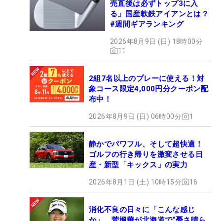
売直後は必ずトップ3に入
る」国産軟鉄アイアンとは？
#週間ギアランキング
2026年8月9日 (日) 18時00分
11
2組7名以上のプレーに使える！対
象コース限定4,000円分クーポン配
布中！
2026年8月9日 (日) 06時00分
1
静かでパワフル、そして超快適！
ゴルフの行き帰りを激変させる日
産・新型「キックス」の実力
2026年8月1日 (土) 10時15分
16
消化不良の日々に「こんな感じ
か」 菅楓華が北海道で“憂さ晴ら