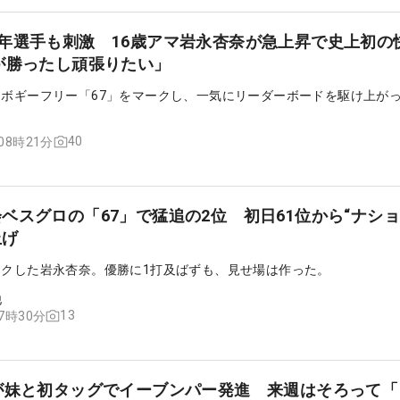
年選手も刺激 16歳アマ岩永杏奈が急上昇で史上初の
が勝ったし頑張りたい」
。ボギーフリー「67」をマークし、一気にリーダーボードを駆け上が
40
 08時21分
ベスグロの「67」で猛追の2位 初日61位から“ナショ
上げ
ークした岩永杏奈。優勝に1打及ばずも、見せ場は作った。
他
13
07時30分
が妹と初タッグでイーブンパー発進 来週はそろって「