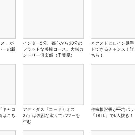
ース」が
インター5分、都心から60分の
ネクストヒロイン選手
バーの新
フラットな美観コース。大栄カ
ドできるチャンス！詳
ントリー俱楽部（千葉県）
ちら！
「キャロ
アディダス『コードカオス
仲宗根澄香が平均パッ
覧はこち
27』は強烈な蹴りでパワーを
『TRTL』で6人抜き！
生む