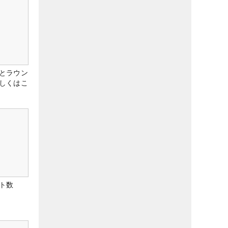
とラウン
しくはこ
ト数