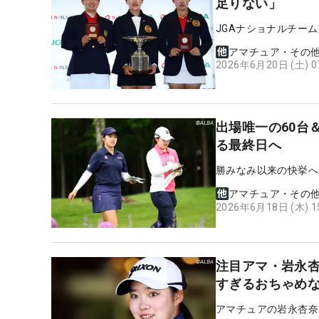
足りない」
JGAナショナルチー
アマチュア・その
2026年6月20日 (土) 
出場唯一の60台
る最終日へ
勝みなみ以来の快挙へ
アマチュア・その
2026年6月18日 (木) 
注目アマ・岩永杏
すぎるおちゃめ
アマチュアの岩永杏奈