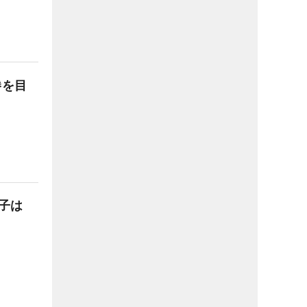
勝を目
子は