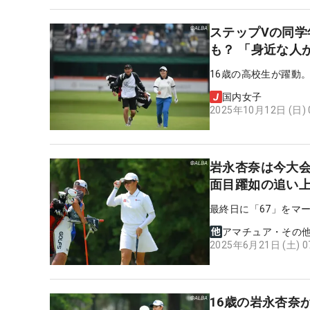
ステップVの同学
も？ 「身近な人
16歳の高校生が躍動
国内女子
2025年10月12日 (日)
岩永杏奈は今大会
面目躍如の追い
最終日に「67」をマ
アマチュア・その
2025年6月21日 (土) 
16歳の岩永杏奈