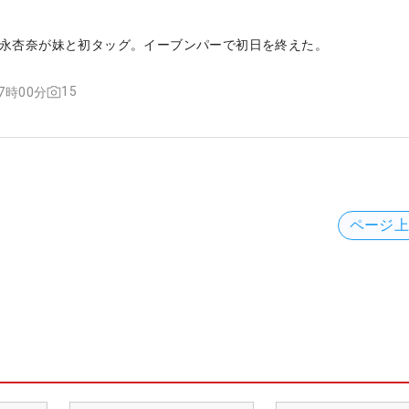
場
永杏奈が妹と初タッグ。イーブンパーで初日を終えた。
15
07時00分
ページ