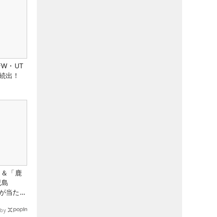
FW・UT
続出！
」＆「鹿
児島
が当た
by