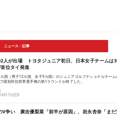
ニュース・記事
2人が出場 トヨタジュニア初日、日本女子チームは3
が首位タイ発進
1カ国（男子12カ国、女子9カ国）のジュニアゴルフナショナルチーム
フ国別対抗世界選手権の第1ラウンドが終了した。
他
5
11時57分
でのV争い 廣吉優梨菜「前半が原因」、岩永杏奈「まだ