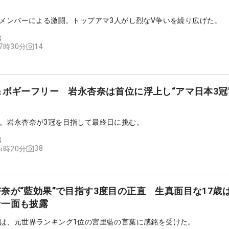
ムメンバーによる激闘。トップアマ3人がし烈なV争いを繰り広げた。
他
14
07時30分
＆ボギーフリー 岩永杏奈は首位に浮上し“アマ日本3冠
。岩永杏奈が3冠を目指して最終日に挑む。
他
38
15時20分
奈が“藍効果”で目指す3度目の正直 生真面目な17歳
な一面も披露
は、元世界ランキング1位の宮里藍の言葉に感銘を受けた。