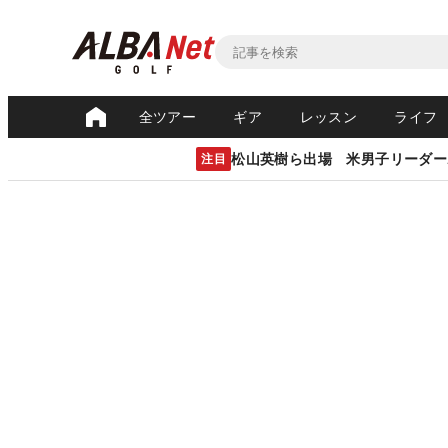
全ツアー
ギア
レッスン
ライフ
松山英樹ら出場 米男子リーダー
注目