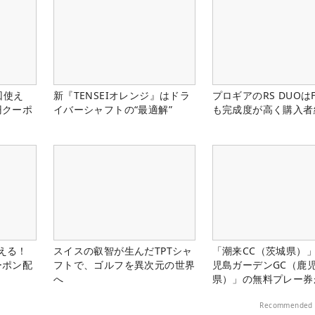
回使え
新『TENSEIオレンジ』はドラ
プロギアのRS DUOは
円クーポ
イバーシャフトの“最適解”
も完成度が高く購入者
使える！
スイスの叡智が生んだTPTシャ
「潮来CC（茨城県）
ーポン配
フトで、ゴルフを異次元の世界
児島ガーデンGC（鹿
へ
県）」の無料プレー券
る！！
Recommended 