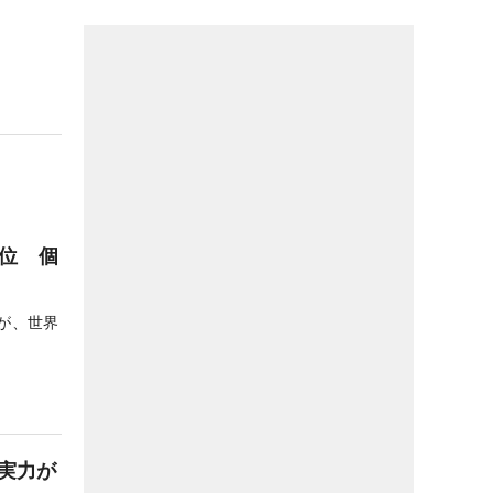
位 個
が、世界
実力が