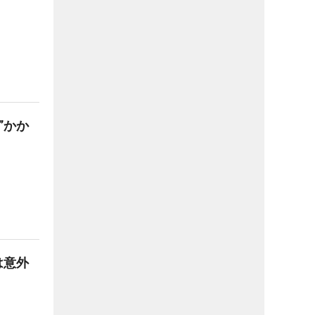
”かか
は意外