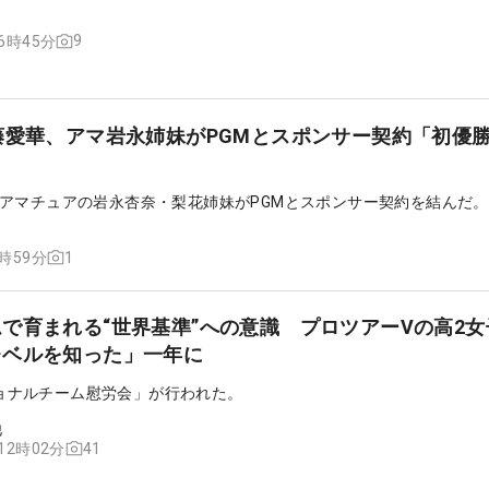
9
06時45分
藤愛華、アマ岩永姉妹がPGMとスポンサー契約「初優
」
アマチュアの岩永杏奈・梨花姉妹がPGMとスポンサー契約を結んだ。
1
6時59分
で育まれる“世界基準”への意識 プロツアーVの高2女
レベルを知った」一年に
ナショナルチーム慰労会」が行われた。
他
41
 12時02分