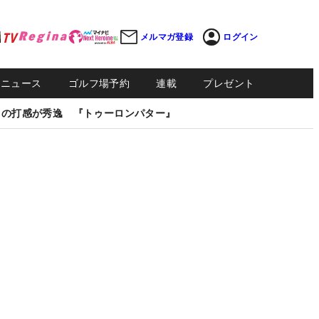
メルマガ登録
ログイン
Sニュース
ゴルフ場予約
連載
プレゼント
しの打感が秀逸 『トゥーロンパター』