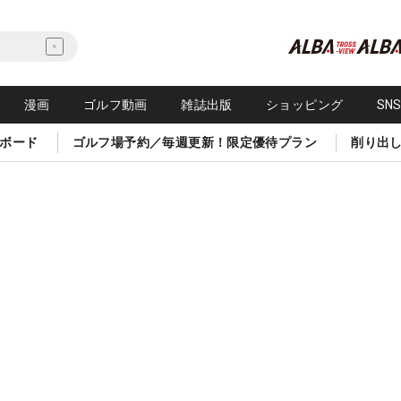
漫画
ゴルフ動画
雑誌出版
ショッピング
SN
ボード
ゴルフ場予約／毎週更新！限定優待プラン
削り出