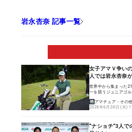
岩永杏奈 記事一覧
女子アマＶ争いの
人では岩永杏奈
世界中から集まった2
一を競うジュニアゴル
アマチュア・その
2026年6月24日 (水) 
“ナショチ”3人