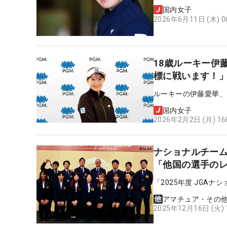
国内女子
2026年6月11日 (木) 
18歳ルーキー伊
標に戦います！
ルーキーの伊藤愛華、
国内女子
2026年2月2日 (月) 1
ナショナルチーム
「他国の選手の
「2025年度 JGA
アマチュア・その
2025年12月16日 (火)