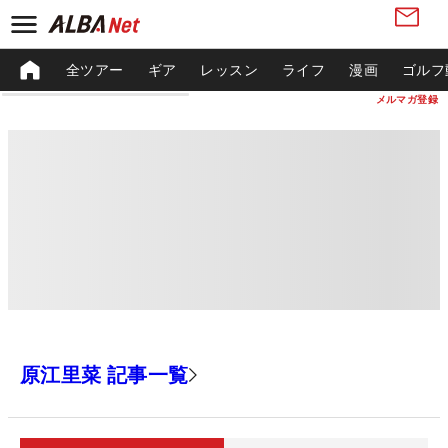
全ツアー
ギア
レッスン
ライフ
漫画
ゴルフ
メルマガ登録
原江里菜 記事一覧