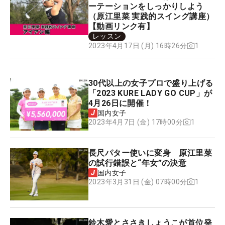
ーテーションをしっかりしよう
（原江里菜 実践的スイング講座）
【動画リンク有】
レッスン
1
2023年4月17日 (月) 16時26分
30代以上の女子プロで盛り上げる
「2023 KURE LADY GO CUP」が
4月26日に開催！
国内女子
1
2023年4月7日 (金) 17時00分
長尺パター使いに変身 原江里菜
の試行錯誤と“年女”の決意
国内女子
1
2023年3月31日 (金) 07時00分
鈴木愛とささきしょうこが首位発