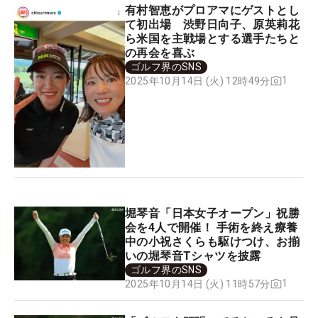
有村智恵がプロアマにゲストとし
て初出場 渋野日向子、原英莉花
ら米国を主戦場とする選手たちと
の再会を喜ぶ
ゴルフ界のSNS
1
2025年10月14日 (火) 12時49分
堀琴音「日本女子オープン」祝勝
会を4人で開催！ 手術を終え療養
中の小祝さくらも駆けつけ、お揃
いの堀琴音Tシャツを披露
ゴルフ界のSNS
1
2025年10月14日 (火) 11時57分