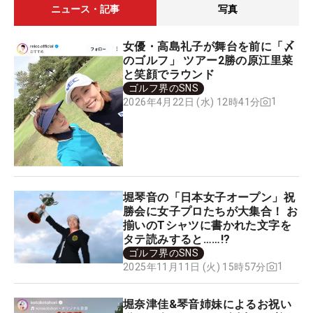
ニュース・記事
写真
女優・高島礼子が舞台を前に「〆
のゴルフ」 ツアー2勝の原江里菜
と笑顔でラウンド
ゴルフ界のSNS
1
2026年4月22日 (水) 12時41分
堀琴音の「日本女子オープン」祝
勝会に女子プロたちが大集合！ お
揃いのTシャツに書かれた文字を
タテ読みすると……!?
ゴルフ界のSNS
1
2025年11月11日 (火) 15時57分
堀奈津佳&琴音姉妹によるお祝い