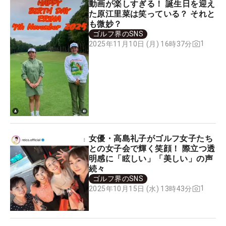
動画が楽しすぎる！ 誕生日を迎え
た原江里菜は笑っている？ それと
も微妙？
ゴルフ界のSNS
1
2025年11月10日 (月) 16時37分
女優・高島礼子がゴルフ女子たち
との女子会で輝く笑顔！ 際立つ透
明感に「眩しい」「美しい」の声
続々
ゴルフ界のSNS
1
2025年10月15日 (水) 13時43分