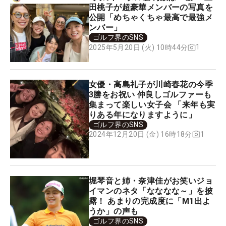
田桃子が超豪華メンバーの写真を
公開「めちゃくちゃ最高で最強メ
ンバー」
ゴルフ界のSNS
1
2025年5月20日 (火) 10時44分
女優・高島礼子が川崎春花の今季
3勝をお祝い 仲良しゴルファーも
集まって楽しい女子会 「来年も実
りある年になりますように」
ゴルフ界のSNS
1
2024年12月20日 (金) 16時18分
堀琴音と姉・奈津佳がお笑いジョ
イマンのネタ「なななな～」を披
露！ あまりの完成度に「M1出よ
うか」の声も
ゴルフ界のSNS