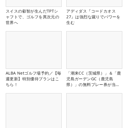
スイスの叡智が生んだTPTシ
アディダス『コードカオス
ャフトで、ゴルフを異次元の
27』は強烈な蹴りでパワーを
世界へ
生む
ALBA Netゴルフ場予約／【毎
「潮来CC（茨城県）」＆「鹿
週更新】特別優待プランはこ
児島ガーデンGC（鹿児島
ちら！
県）」の無料プレー券が当た
る！！