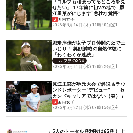
「ゴルフも頑張ってるところを見
せたい」 17年前に初Vの地で…原
江里菜がにじます“悲壮な覚悟”
国内女子
1
2025年8月14日 (木) 11時30分
堀奈津佳が女子プロ仲間の畑で土
いじり！ 笑顔満載の自然体験に
「わくわくが連続」
ゴルフ界のSNS
1
2025年6月11日 (水) 18時32分
原江里菜が地元大会で解説＆ラウ
ンドレポーター“デビュー” 「セ
カンドキャリアではない（笑）」
国内女子
4
2025年5月22日 (木) 09時15分
5人のトータル勝利数は65勝！ 上