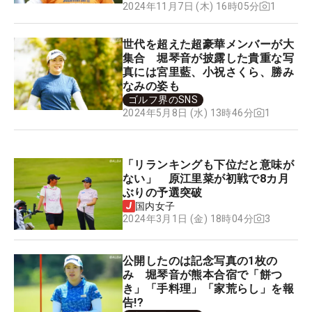
1
2024年11月7日 (木) 16時05分
世代を超えた超豪華メンバーが大
集合 堀琴音が披露した貴重な写
真には宮里藍、小祝さくら、勝み
なみの姿も
ゴルフ界のSNS
1
2024年5月8日 (水) 13時46分
「リランキングも下位だと意味が
ない」 原江里菜が初戦で8カ月
ぶりの予選突破
国内女子
3
2024年3月1日 (金) 18時04分
公開したのは記念写真の1枚の
み 堀琴音が熊本合宿で「餅つ
き」「手料理」「家荒らし」を報
告!?