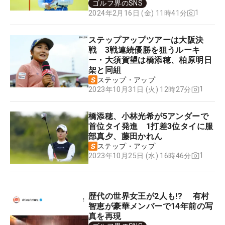
ゴルフ界のSNS
1
2024年2月16日 (金) 11時41分
ステップアップツアーは大阪決
戦 3戦連続優勝を狙うルーキ
ー・大須賀望は橋添穂、柏原明日
架と同組
ステップ・アップ
1
2023年10月31日 (火) 12時27分
橋添穂、小林光希が5アンダーで
首位タイ発進 1打差3位タイに服
部真夕、藤田かれん
ステップ・アップ
1
2023年10月25日 (水) 16時46分
歴代の世界女王が2人も!? 有村
智恵が豪華メンバーで14年前の写
真を再現