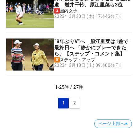
進 岩井千怜、原江里菜ら3位
国内女子
1
2023年3月30日 (木) 17時43分
“8年ぶりV”へ 原江里菜は1差で
最終日へ 「静かにプレーできた
ら」【ステップ・コメント集】
ステップ・アップ
1
2023年3月18日 (土) 09時00分
1
-
25
件
/
27
件
1
2
ページ上部へ