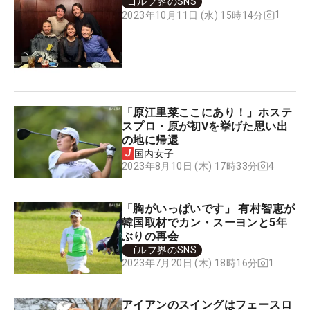
ゴルフ界のSNS
1
2023年10月11日 (水) 15時14分
「原江里菜ここにあり！」ホステ
スプロ・原が初Vを挙げた思い出
の地に帰還
国内女子
4
2023年8月10日 (木) 17時33分
「胸がいっぱいです」 有村智恵が
韓国取材でカン・スーヨンと5年
ぶりの再会
ゴルフ界のSNS
1
2023年7月20日 (木) 18時16分
アイアンのスイングはフェースロ