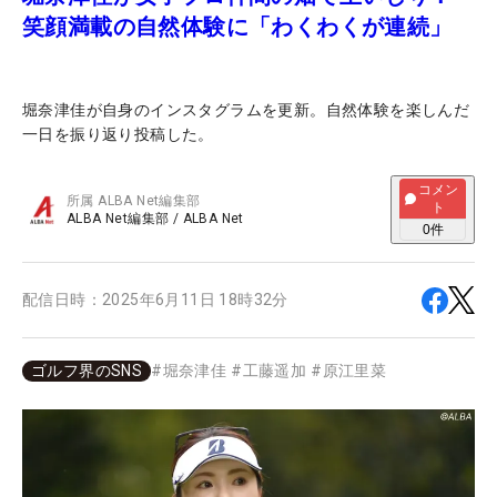
笑顔満載の自然体験に「わくわくが連続」
堀奈津佳が自身のインスタグラムを更新。自然体験を楽しんだ
一日を振り返り投稿した。
コメン
所属
ALBA Net編集部
ト
ALBA Net編集部
/
ALBA Net
0
件
配信日時：
2025年6月11日 18時32分
ゴルフ界のSNS
#
堀奈津佳
#
工藤遥加
#
原江里菜