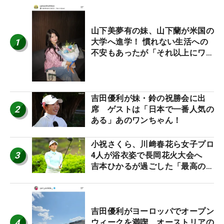
山下美夢有の妹、山下蘭が米国の
1
大学へ進学！ 慣れない生活への
不安もあったが「それ以上にワク
ワクしています」
吉田優利が妹・鈴の祝勝会に出
2
席 ゲストは「日本で一番人気の
ある」あのワンちゃん！
小祝さくら、川﨑春花ら女子プロ
3
4人が浴衣姿で長岡花火大会へ
吉本ひかるが過ごした「最高の夏
休み！」
吉田優利がヨーロッパでオープン
4
ウィークを満喫 オーストリアの