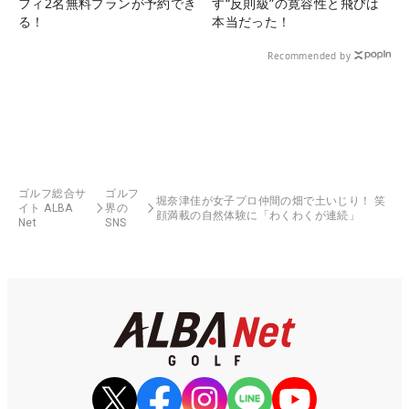
フィ2名無料プランが予約でき
す“反則級”の寛容性と飛びは
る！
本当だった！
Recommended by
ゴルフ総合サ
ゴルフ
堀奈津佳が女子プロ仲間の畑で土いじり！ 笑
イト ALBA
界の
顔満載の自然体験に「わくわくが連続」
Net
SNS