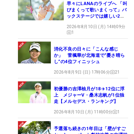
早々にLANAのライブへ 「叫
びまくって歌いまくって」バ
ックステージでは嬉しい2シ
ョットも！
2026年8月10日 (月) 14時09分
1
消化不良の日々に「こんな感じ
か」 菅楓華が北海道で“憂さ晴ら
し”の4位フィニッシュ
2026年8月9日 (日) 17時06分
21
初優勝の吉澤柚月が18→12位に浮
上 メジャーV・桑木志帆が1位独
走【メルセデス・ランキング】
2026年8月10日 (月) 11時00分
1
予選落ち続きの1年目は「壁がすご