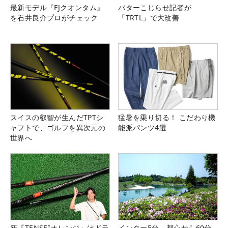
最新モデル『FJクオンタム』
パターこじらせ記者が
を石井良介プロがチェック
「TRTL」で大改善
スイスの叡智が生んだTPTシ
猛暑を乗り切る！ こだわり機
ャフトで、ゴルフを異次元の
能派パンツ4選
世界へ
新『TENSEIオレンジ』はドラ
インター5分、都心から60分