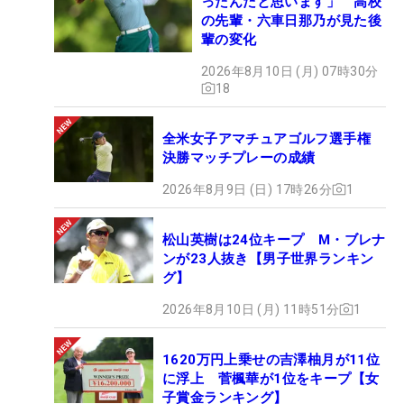
ったんだと思います」 高校
の先輩・六車日那乃が見た後
輩の変化
2026年8月10日 (月) 07時30分
18
全米女子アマチュアゴルフ選手権
決勝マッチプレーの成績
2026年8月9日 (日) 17時26分
1
松山英樹は24位キープ M・ブレナ
ンが23人抜き【男子世界ランキン
グ】
2026年8月10日 (月) 11時51分
1
1620万円上乗せの吉澤柚月が11位
に浮上 菅楓華が1位をキープ【女
子賞金ランキング】