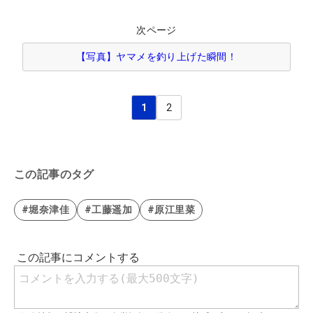
次ページ
【写真】ヤマメを釣り上げた瞬間！
1
2
この記事のタグ
#堀奈津佳
#工藤遥加
#原江里菜