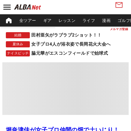
全ツアー
ギア
レッスン
ライフ
漫画
ゴルフ
メルマガ登録
田村亜矢がラブラブ2ショット！！
結婚
女子プロ4人が浴衣姿で長岡花火大会へ
夏休み
脇元華がエスコンフィールドで始球式
ナイスピッチ
堀奈津佳が女子プロ仲間の畑で土いじり！