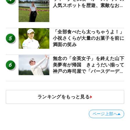
人気スポットを歴遊、素敵なお土
産もゲット！
「全部食べたら太っちゃうよ！」
5
小祝さくらが大量のお菓子を前に
満面の笑み
無念の「全英女子」を終えた山下
6
美夢有が帰国 きょうだい揃って
神戸の寿司屋で「バースデーディ
ナー？」
ランキングをもっと見る
ページ上部へ