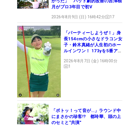
かった」 パット劇的改善の吉澤柚
月がプロ3年目で初V
2026年8月9日 (日) 16時42分
17
「パーティーしようぜ！」身
長154cmの小さなドラコン女
子・鈴木真緒が人生初のホー
ルインワン！ 173yを5番アイ
アンで会心のショット
2026年8月7日 (金) 16時00分
1
「ボトッ！って音が…」ラウンド中
にまさかの珍客!? 都玲華、頭の上
のセミと“共演”