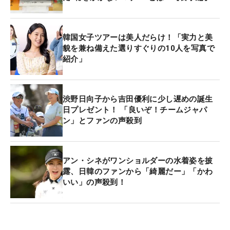
韓国女子ツアーは美人だらけ！「実力と美
貌を兼ね備えた選りすぐりの10人を写真で
紹介」
渋野日向子から吉田優利に少し遅めの誕生
日プレゼント！ 「良いぞ！チームジャパ
ン」とファンの声殺到
アン・シネがワンショルダーの水着姿を披
露、日韓のファンから「綺麗だー」「かわ
いい」の声殺到！