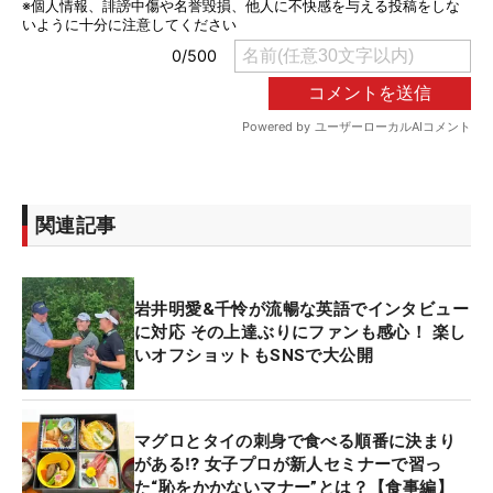
関連記事
岩井明愛&千怜が流暢な英語でインタビュー
に対応 その上達ぶりにファンも感心！ 楽し
いオフショットもSNSで大公開
マグロとタイの刺身で食べる順番に決まり
がある⁉ 女子プロが新人セミナーで習っ
た“恥をかかないマナー”とは？【食事編】