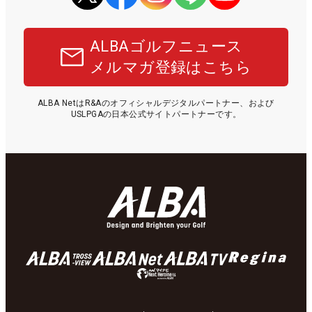
ALBAゴルフニュース
メルマガ登録はこちら
ALBA NetはR&Aのオフィシャルデジタルパートナー、および
USLPGAの日本公式サイトパートナーです。