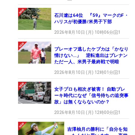
石川遼は64位 『59』マークのF・
ハリスが初優勝/米男子下部
2026年8月10日 (月) 10時06分
1
プレーオフ逃したケプカは「かなり
情けない…」 逆転進出はブレナン
ただ一人、米男子最終戦で明暗
2026年8月10日 (月) 12時01分
1
女子プロも相次ぎ被害！ 自動ブレ
ーキ時代になぜ「信号待ちの追突事
故」は無くならないのか？
2026年8月10日 (月) 12時00分
1
吉澤柚月の勝利に「自分を知