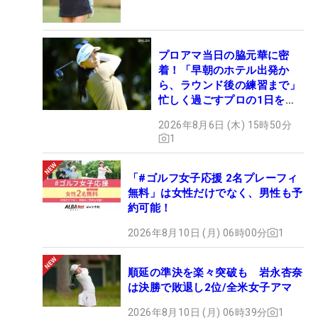
プロアマ当日の脇元華に密
着！「早朝のホテル出発か
ら、ラウンド後の練習まで」
忙しく過ごすプロの1日を公
開
2026年8月6日 (木) 15時50分
1
「#ゴルフ女子応援 2名プレーフィ
無料」は女性だけでなく、男性も予
約可能！
2026年8月10日 (月) 06時00分
1
順延の準決を楽々突破も 岩永杏奈
は決勝で敗退し2位/全米女子アマ
2026年8月10日 (月) 06時39分
1