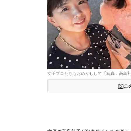
女子プロたちもおめかしして【写真：高島礼子のInst
こ