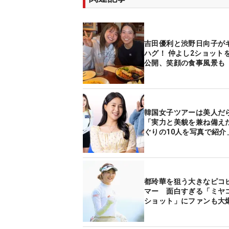
吉田優利と渋野日向子が
ハグ！ 仲よし2ショット
公開、笑顔の食事風景も
韓国女子ツアーは美人だ
「実力と美貌を兼ね備え
ぐりの10人を写真で紹介
都玲華を狙う大きなピコ
マー 面白すぎる「ミヤ
ショット」にファンも大