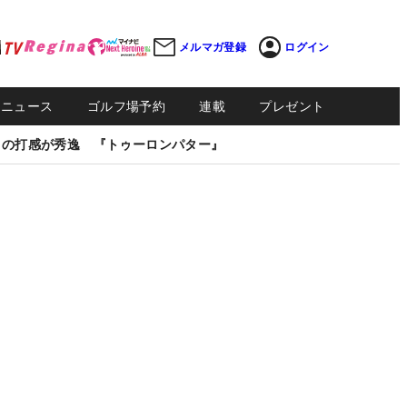
メルマガ登録
ログイン
Sニュース
ゴルフ場予約
連載
プレゼント
しの打感が秀逸 『トゥーロンパター』