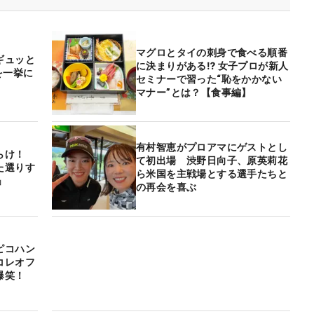
マグロとタイの刺身で食べる順番
ギュッと
に決まりがある⁉ 女子プロが新人
を一挙に
セミナーで習った“恥をかかない
マナー”とは？【食事編】
有村智恵がプロアマにゲストとし
らけ！
て初出場 渋野日向子、原英莉花
た選りす
ら米国を主戦場とする選手たちと
」
の再会を喜ぶ
ピコハン
コレオフ
爆笑！