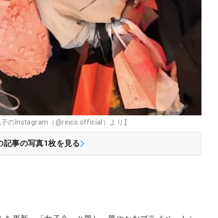
agram（@reico.official）より】
の記事の写真
1
枚を見る