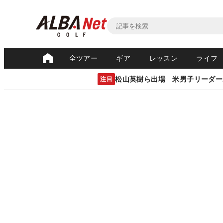
全ツアー
ギア
レッスン
ライフ
松山英樹ら出場 米男子リーダー
注目