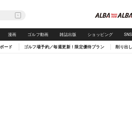
漫画
ゴルフ動画
雑誌出版
ショッピング
SN
ボード
ゴルフ場予約／毎週更新！限定優待プラン
削り出