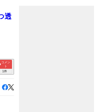
つ透
コメン
ト
1
件