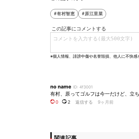
#有村智恵
#原江里菜
関連記事