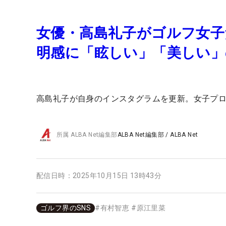
女優・高島礼子がゴルフ女子
明感に「眩しい」「美しい」
高島礼子が自身のインスタグラムを更新。女子プ
所属
ALBA Net編集部
ALBA Net編集部
/
ALBA Net
配信日時：
2025年10月15日 13時43分
ゴルフ界のSNS
#
有村智恵
#
原江里菜