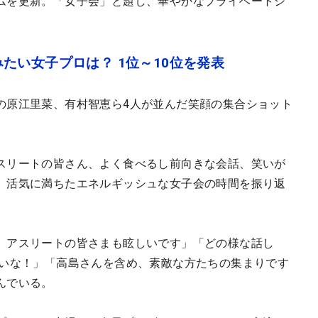
ムを更新。「女子会」と題し、華やかなプライベートシ
たい女子プロは？ 1位～10位を発表
の原江里菜、有村智恵ら4人が並んだ笑顔の集合ショット
スリートの皆さん、よく食べるし前向きな会話、笑いが
、活気に満ちたエネルギッシュな女子会の時間を振り返
、アスリートの皆さまも眩しいです」「どの様な話し
たいな！」「高島さんを含め、素敵な方たちの集まりです
んでいる。