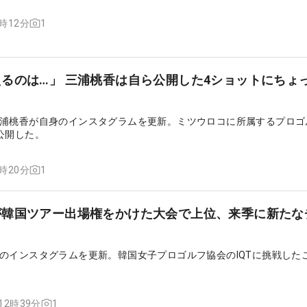
1
7時12分
るのは…」 三浦桃香は自ら公開した4ショットにちょ
浦桃香が自身のインスタグラムを更新。ミツウロコに所属するプロゴ
公開した。
1
4時20分
が韓国ツアー出場権をかけた大会で上位、来季に新たな
のインスタグラムを更新。韓国女子プロゴルフ協会のIQTに挑戦した
1
 12時39分