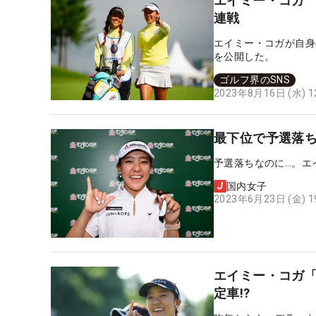
エイミー・コガ
連戦
エイミー・コガが自身
を公開した。
ゴルフ界のSNS
2023年8月16日 (水) 
最下位で予選落ち
予選落ちなのに…。エイ
国内女子
2023年6月23日 (金) 
エイミー・コガ「今
定車!?