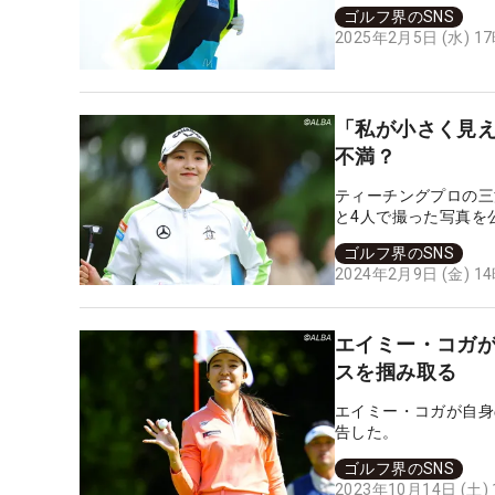
ゴルフ界のSNS
2025年2月5日 (水) 1
「私が小さく見え
不満？
ティーチングプロの三
と4人で撮った写真を
ゴルフ界のSNS
2024年2月9日 (金) 1
エイミー・コガ
スを掴み取る
エイミー・コガが自身
告した。
ゴルフ界のSNS
2023年10月14日 (土)