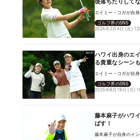
後落ちたりして
エイミー・コガが自身
ゴルフ界のSNS
2026年2月4日 (水) 1
ハワイ出身のエイ
る貴重なシーン
エイミー・コガが自身
ゴルフ界のSNS
2025年8月18日 (月) 
藤本麻子がハワイ
ばす！
藤本麻子が自身のイン