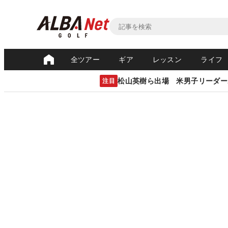
全ツアー
ギア
レッスン
ライフ
松山英樹ら出場 米男子リーダー
注目