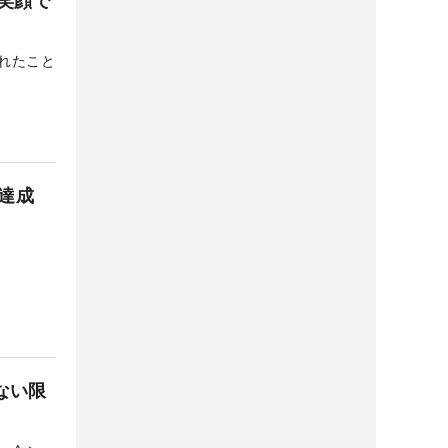
笑顔で
れたこと
”達成
かない限