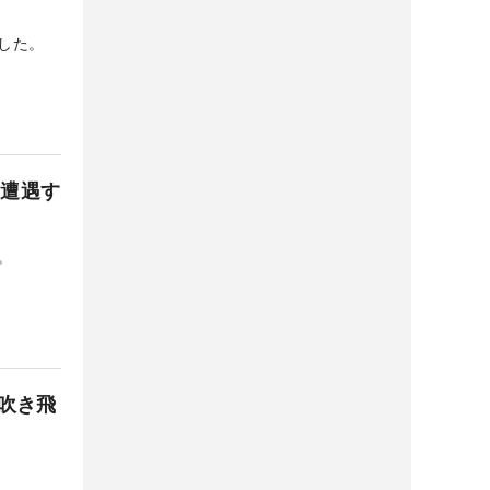
した。
に遭遇す
。
吹き飛