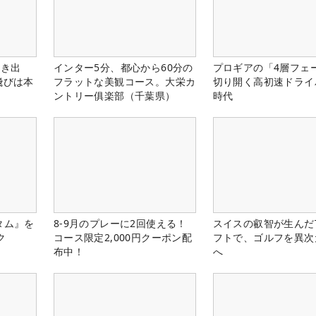
引き出
インター5分、都心から60分の
プロギアの「4層フェ
飛びは本
フラットな美観コース。大栄カ
切り開く高初速ドライ
ントリー俱楽部（千葉県）
時代
タム』を
8-9月のプレーに2回使える！
スイスの叡智が生んだT
ク
コース限定2,000円クーポン配
フトで、ゴルフを異次
布中！
へ