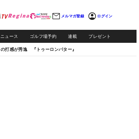
メルマガ登録
ログイン
Sニュース
ゴルフ場予約
連載
プレゼント
しの打感が秀逸 『トゥーロンパター』