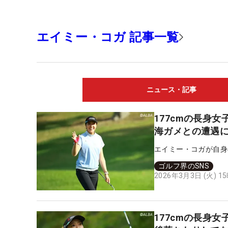
エイミー・コガ 記事一覧
ニュース・記事
177cmの長身
海ガメとの遭遇
エイミー・コガが自身
ゴルフ界のSNS
2026年3月3日 (火) 1
177cmの長身