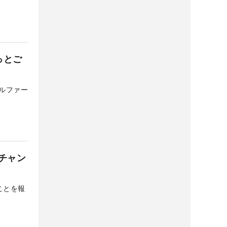
っとご
ルファー
チャン
ことを報