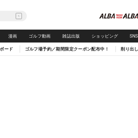
漫画
ゴルフ動画
雑誌出版
ショッピング
SN
ボード
ゴルフ場予約／期間限定クーポン配布中！
削り出