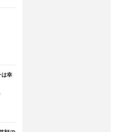
ーは幸
。