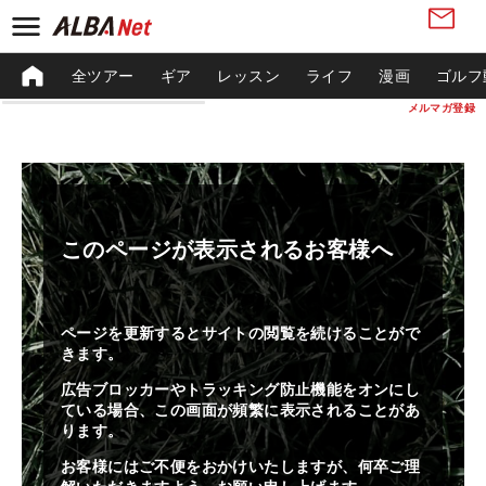
全ツアー
ギア
レッスン
ライフ
漫画
ゴルフ
メルマガ登録
このページが表示されるお客様へ
ページを更新するとサイトの閲覧を続けることがで
きます。
広告ブロッカーやトラッキング防止機能をオンにし
ている場合、この画面が頻繁に表示されることがあ
ります。
お客様にはご不便をおかけいたしますが、何卒ご理