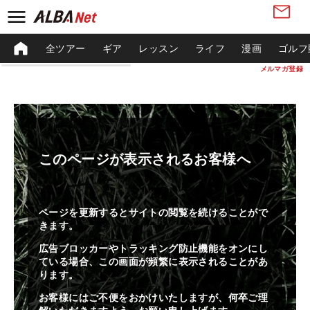
全ツアー
ギア
レッスン
ライフ
漫画
ゴルフ
メルマガ登録
このページが表示されるお客様へ
ページを更新するとサイトの閲覧を続けることがで
きます。
広告ブロッカーやトラッキング防止機能をオンにし
ている場合、この画面が頻繁に表示されることがあ
ります。
お客様にはご不便をおかけいたしますが、何卒ご理