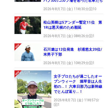
バブルのゴルフ場を彩った名車たち
2026年8月7日 (金) 11時30分
10
松山英樹は5アンダー暫定11位 第
1Rは悪天候のため順延
2026年8月7日 (金) 08時26分
1
石川遼は12位発進 杉浦悠太20位/
米男子下部
2026年8月7日 (金) 10時29分
1
女子プロたちが過ごしたオー
プンウィーク 堀琴音は人生
初の…！ 六車日那乃は新幹線
でとんぼ返り…！
2026年8月7日 (金) 11時57分
1