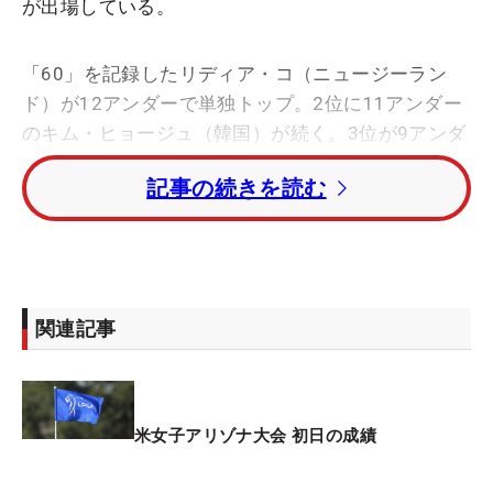
が出場している。
「60」を記録したリディア・コ（ニュージーラン
ド）が12アンダーで単独トップ。2位に11アンダー
のキム・ヒョージュ（韓国）が続く。3位が9アンダ
ーのネリー・コルダ（米国）と、初日から激しいバ
記事の続きを読む
ーディ合戦が繰り広げられている。
その伸ばし合いの展開のなか、8バーディ・1ボギー
の「65」を記録した勝みなみが、日本勢最上位の7
アンダー・6位タイで滑り出し。櫻井心那、岩井明
関連記事
愛、竹田麗央も6アンダー・10位タイと上々のスタ
ートを切った。
古江彩佳、吉田優利は5アンダー・22位タイ。畑岡
米女子アリゾナ大会 初日の成績
奈紗、岩井千怜、馬場咲希は4アンダー・34位タ
イ、笹生優花が2アンダー・75位タイと続いてい