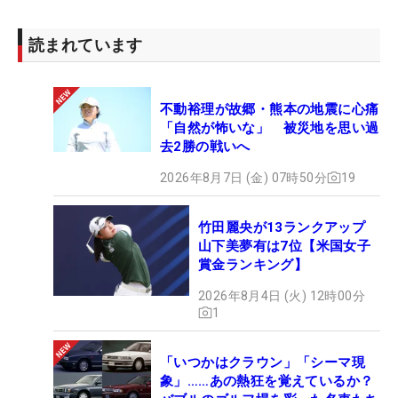
読まれています
不動裕理が故郷・熊本の地震に心痛
「自然が怖いな」 被災地を思い過
去2勝の戦いへ
2026年8月7日 (金) 07時50分
19
竹田麗央が13ランクアップ
山下美夢有は7位【米国女子
賞金ランキング】
2026年8月4日 (火) 12時00分
1
「いつかはクラウン」「シーマ現
象」……あの熱狂を覚えているか？