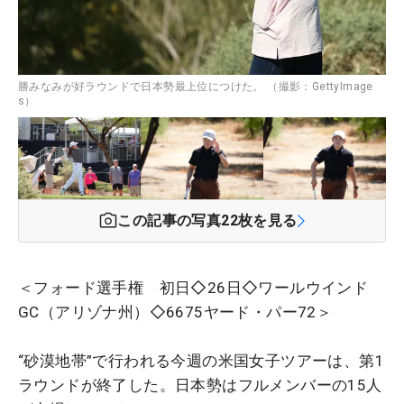
勝みなみが好ラウンドで日本勢最上位につけた。 （撮影：GettyImage
s）
この記事の写真
22
枚を見る
＜フォード選手権 初日◇26日◇ワールウインド
GC（アリゾナ州）◇6675ヤード・パー72＞
“砂漠地帯”で行われる今週の米国女子ツアーは、第1
ラウンドが終了した。日本勢はフルメンバーの15人