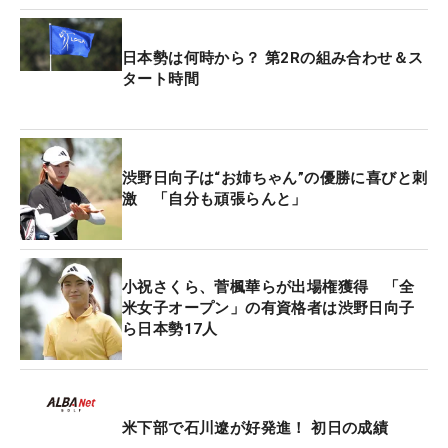
く。西郷真央、山下美夢有は1アンダー・92位タイ
で初日を終えた。
日本勢は何時から？ 第2Rの組み合わせ＆ス
タート時間
原英莉花、西村優菜は1オーバー・124位タイ。渋野
日向子は5オーバー・142位タイと大きく出遅れた。
渋野日向子は“お姉ちゃん”の優勝に喜びと刺
激 「自分も頑張らんと」
小祝さくら、菅楓華らが出場権獲得 「全
米女子オープン」の有資格者は渋野日向子
ら日本勢17人
米下部で石川遼が好発進！ 初日の成績