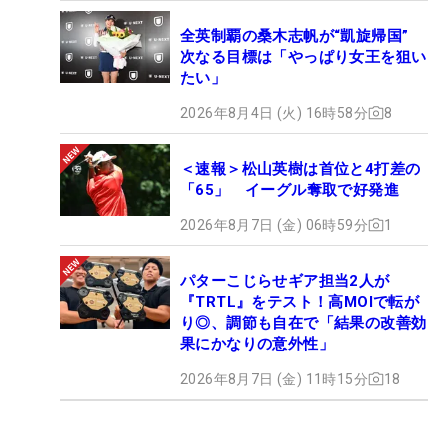
全英制覇の桑木志帆が“凱旋帰国”
次なる目標は「やっぱり女王を狙い
たい」
2026年8月4日 (火) 16時58分
8
＜速報＞松山英樹は首位と4打差の
「65」 イーグル奪取で好発進
2026年8月7日 (金) 06時59分
1
パターこじらせギア担当2人が
『TRTL』をテスト！高MOIで転が
り◎、調節も自在で「結果の改善効
果にかなりの意外性」
2026年8月7日 (金) 11時15分
18