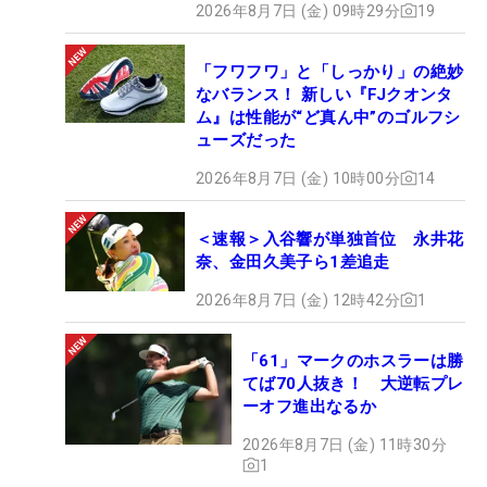
2026年8月7日 (金) 09時29分
19
「フワフワ」と「しっかり」の絶妙
なバランス！ 新しい『FJクオンタ
ム』は性能が“ど真ん中”のゴルフシ
ューズだった
2026年8月7日 (金) 10時00分
14
＜速報＞入谷響が単独首位 永井花
奈、金田久美子ら1差追走
2026年8月7日 (金) 12時42分
1
「61」マークのホスラーは勝
てば70人抜き！ 大逆転プレ
ーオフ進出なるか
2026年8月7日 (金) 11時30分
1