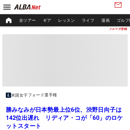
全ツアー
ギア
レッスン
ライフ
漫画
ゴルフ
メルマガ登録
フォード選手権
米国女子
勝みなみが日本勢最上位6位、渋野日向子は
142位出遅れ リディア・コが「60」のロケ
ットスタート