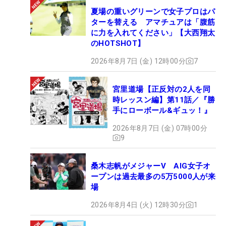
夏場の重いグリーンで女子プロはパ
ターを替える アマチュアは「腹筋
に力を入れてください」【大西翔太
のHOTSHOT】
2026年8月7日 (金) 12時00分
7
宮里道場【正反対の2人を同
時レッスン編】第11話／『勝
手にローボール&ギュッ！』
2026年8月7日 (金) 07時00分
9
桑木志帆がメジャーV AIG女子オ
ープンは過去最多の5万5000人が来
場
2026年8月4日 (火) 12時30分
1