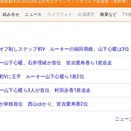
金総額
¥20,000,000
上田丸子グランヴィリオゴルフ倶楽部（長野県）
組み合せ
ニュース
ライブフォト
出場選手
概要など
TV
オフ制しステップ初V ルーキーの福田萌維、山下心暖は3位
ー山下心暖、石井理緒が首位 皆吉愛寿香ら1差追走
初Vに王手 ルーキー山下心暖ら1差2位
ー山下心暖ら3人が首位 村田歩香1差追走
が単独首位 西山ゆかり、皆吉愛寿香2位
ニュー