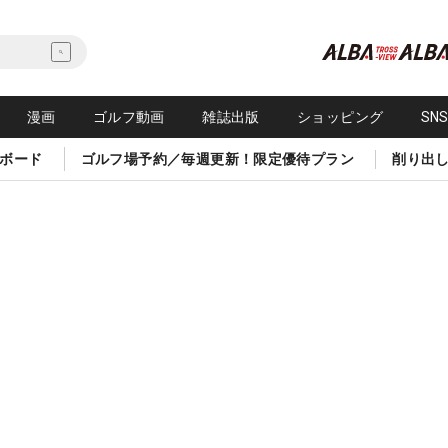
漫画
ゴルフ動画
雑誌出版
ショッピング
SN
ボード
ゴルフ場予約／毎週更新！限定優待プラン
削り出