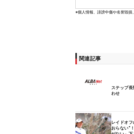
関連記事
ステップ長
わせ
レイドオフ
おらない”
がない」下