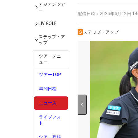
アジアンツア
ー
配信日時：
2025年6月12日 1
LIV GOLF
ステップ・アップ
ステップ・ア
ップ
ツアーメニ
ュー
ツアーTOP
年間日程
ニュース
ライブフォ
ト
ツアー登録