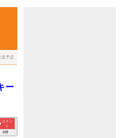
放送予定
キー
コメン
ト
0
件