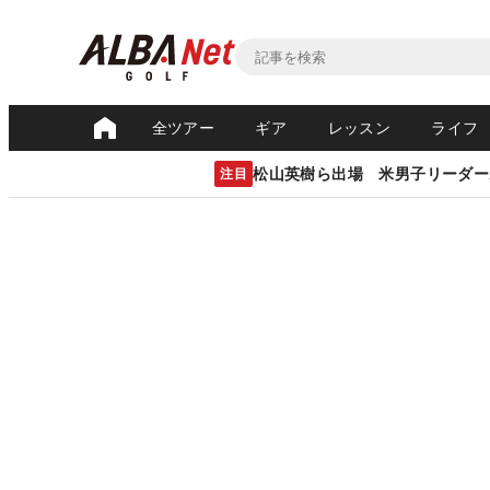
全ツアー
ギア
レッスン
ライフ
松山英樹ら出場 米男子リーダー
注目