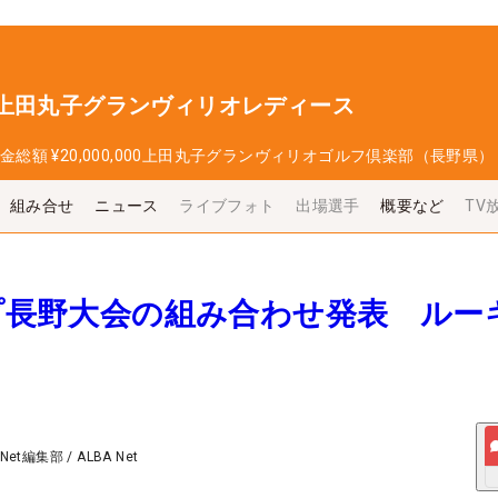
 上田丸子グランヴィリオレディース
金総額
¥20,000,000
上田丸子グランヴィリオゴルフ倶楽部（長野県）
組み合せ
ニュース
ライブフォト
出場選手
概要など
TV
ップ長野大会の組み合わせ発表 ルー
 Net編集部
/
ALBA Net