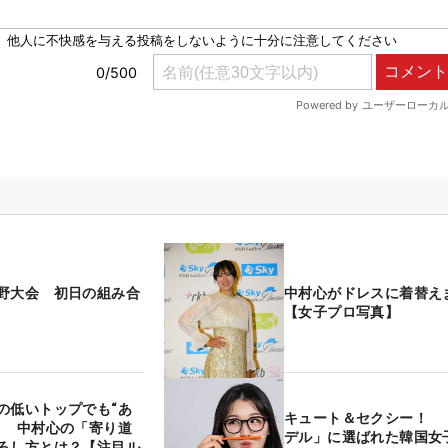
野大会 初日の組み合
中村心がドレスに着替え
【女子プロ写真】
の低いトップでも“あ
キュート＆セクシー！ 
！ 中村心の「寄り道
デル」に選ばれた韓国女子
ろし方とは？【注目ル