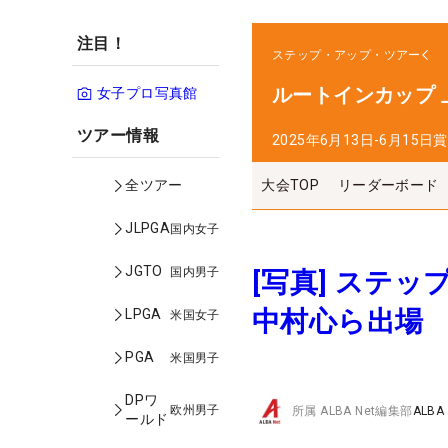
注目！
ステップ・アップ・ツアー
ルートインカップ
女子プロ写真館
ツアー情報
2025年6月13日-6月15日
賞
大会TOP
リーダーボード
全ツアー
JLPGA
国内女子
JGTO
国内男子
[写真] ステ
中村心ら出場
LPGA
米国女子
PGA
米国男子
DPワ
欧州男子
所属
ALBA Net編集部
ALBA
ールド