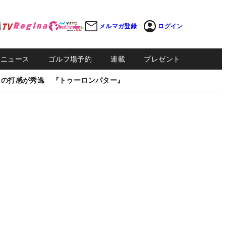
メルマガ登録
ログイン
Sニュース
ゴルフ場予約
連載
プレゼント
しの打感が秀逸 『トゥーロンパター』