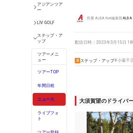
アジアンツア
ー
所属
ALBA Net編集部
ALBA
LIV GOLF
ステップ・ア
ップ
配信日時：
2023年3月15日 1
ツアーメニ
ュー
#
小暮千
ステップ・アップ
ツアーTOP
年間日程
ニュース
大須賀望のドライバ
ライブフォ
ト
ツアー登録