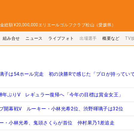
金総額
¥20,000,000
エリエールゴルフクラブ松山（愛媛県）
組み合せ
ニュース
ライブフォト
出場選手
概要など
TV
璃子は54ホール完走 初の決勝Rで感じた「プロが持ってい
が8年ぶりV レギュラー復帰へ「今年の目標は賞金女王」
プ開幕戦V ルーキー・小林光希2位、渋野暉璃子は32位
ー・小林光希、鬼頭さくらが首位 仲村果乃1差追走