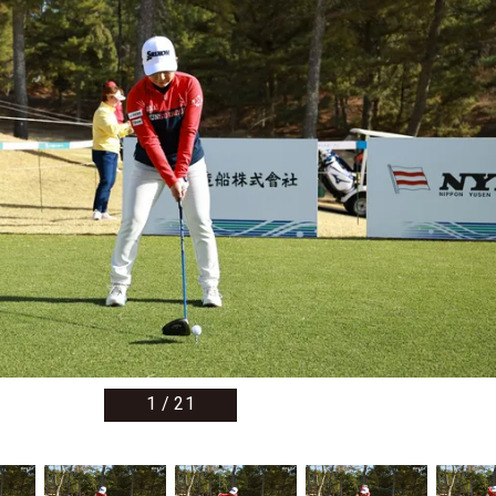
1
/
21