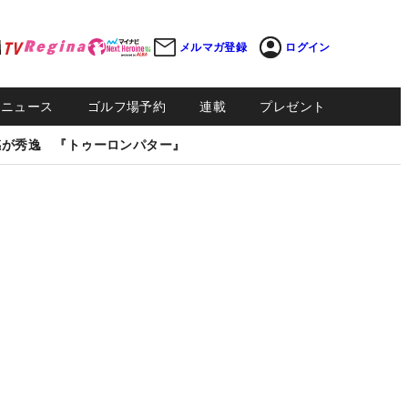
メルマガ登録
ログイン
Sニュース
ゴルフ場予約
連載
プレゼント
感が秀逸 『トゥーロンパター』