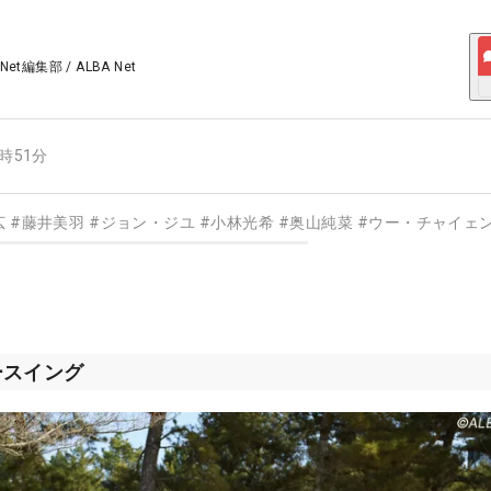
 Net編集部
/
ALBA Net
8時51分
広
#
藤井美羽
#
ジョン・ジユ
#
小林光希
#
奥山純菜
#
ウー・チャイェ
ースイング