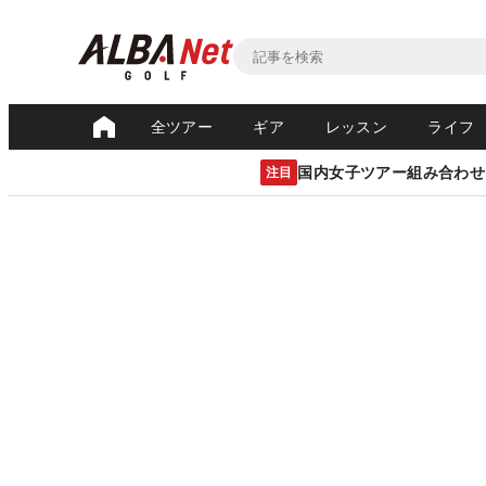
全ツアー
ギア
レッスン
ライフ
国内女子ツアー組み合わせ
注目