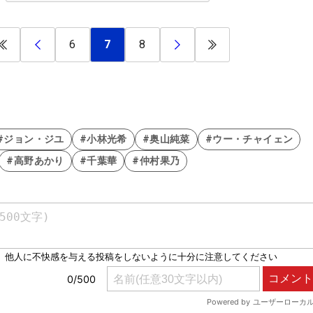
6
7
8
#ジョン・ジユ
#小林光希
#奥山純菜
#ウー・チャイェン
#高野あかり
#千葉華
#仲村果乃