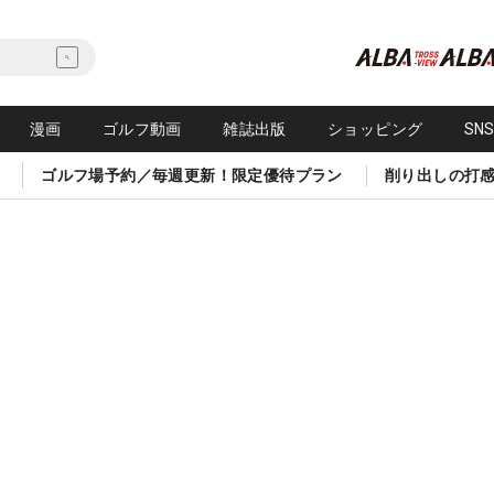
漫画
ゴルフ動画
雑誌出版
ショッピング
SN
ゴルフ場予約／毎週更新！限定優待プラン
削り出しの打