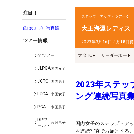
注目！
ステップ・アップ・ツアー
大王海運レディス
女子プロ写真館
ツアー情報
2023年3月16日-3月18日
賞
大会TOP
リーダーボード
全ツアー
JLPGA
国内女子
JGTO
国内男子
2023年ステ
ング連続写真
LPGA
米国女子
PGA
米国男子
DPワ
欧州男子
国内女子のステップ・アッ
ールド
を連続写真でお届けする