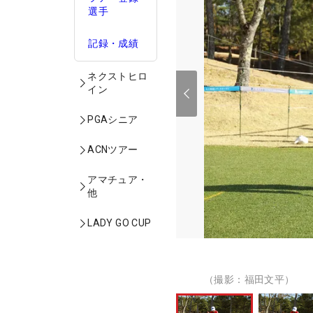
選手
記録・成績
ネクストヒロ
イン
PGAシニア
ACNツアー
アマチュア・
他
LADY GO CUP
（撮影：福田文平）