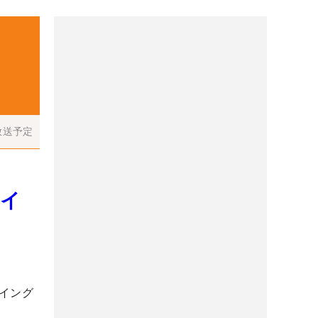
放送予定
スイ
イング