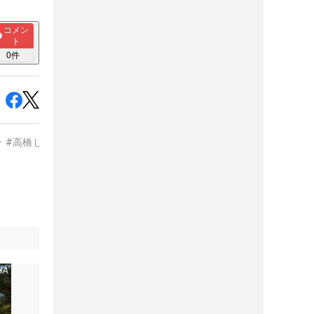
コメン
ト
0
件
ン
#
高橋しずく
#
大須賀望
#
高野あかり
#
千葉華
#
仲村果乃