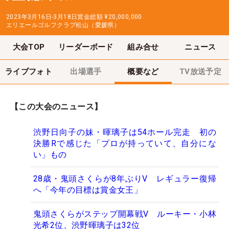
2023年3月16日-3月18日
賞金総額
¥20,000,000
エリエールゴルフクラブ松山（愛媛県）
大会TOP
リーダーボード
組み合せ
ニュース
ライブフォト
出場選手
概要など
TV放送予定
【この大会のニュース】
渋野日向子の妹・暉璃子は54ホール完走 初の
決勝Rで感じた「プロが持っていて、自分にな
い」もの
28歳・鬼頭さくらが8年ぶりV レギュラー復帰
へ「今年の目標は賞金女王」
鬼頭さくらがステップ開幕戦V ルーキー・小林
光希2位、渋野暉璃子は32位