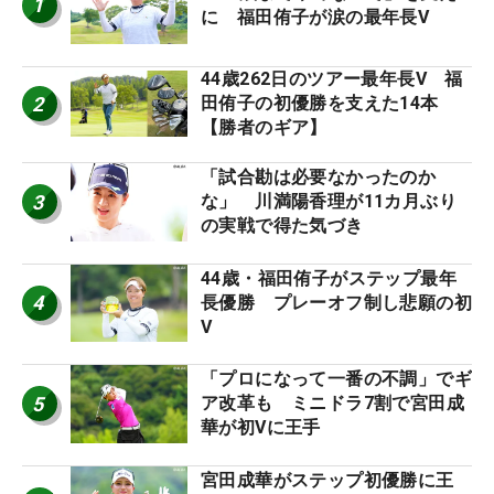
1
に 福田侑子が涙の最年長V
44歳262日のツアー最年長V 福
2
田侑子の初優勝を支えた14本
【勝者のギア】
「試合勘は必要なかったのか
3
な」 川満陽香理が11カ月ぶり
の実戦で得た気づき
44歳・福田侑子がステップ最年
4
長優勝 プレーオフ制し悲願の初
V
「プロになって一番の不調」でギ
5
ア改革も ミニドラ7割で宮田成
華が初Vに王手
宮田成華がステップ初優勝に王