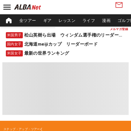
全ツアー
ギア
レッスン
ライフ
漫画
ゴルフ
メルマガ登録
松山英樹ら出場 ウィンダム選手権のリーダーボード
米国男子
北海道meijiカップ リーダーボード
国内女子
最新の世界ランキング
米国女子
ステップ・アップ・ツアー