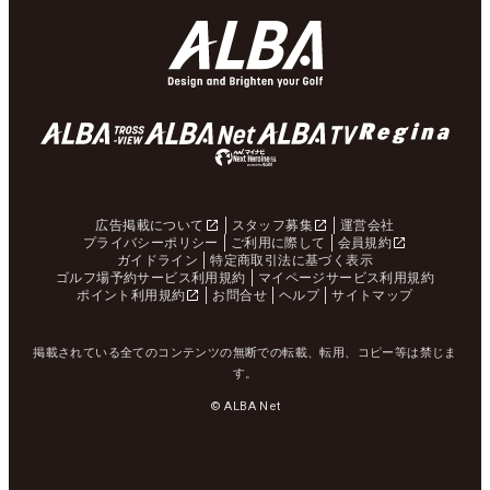
広告掲載について
スタッフ募集
運営会社
プライバシーポリシー
ご利用に際して
会員規約
ガイドライン
特定商取引法に基づく表示
ゴルフ場予約サービス利用規約
マイページサービス利用規約
ポイント利用規約
お問合せ
ヘルプ
サイトマップ
掲載されている全てのコンテンツの無断での転載、転用、コピー等は禁じま
す。
© ALBA Net