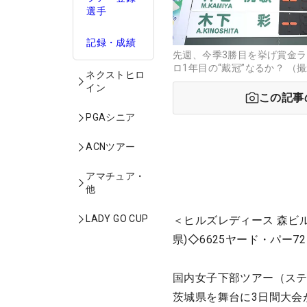
選手
記録・成績
先週、今季3勝目を挙げ賞金ラ
ロ1年目の“戴冠”なるか？ （撮影：
ネクストヒロ
イン
この記事
PGAシニア
ACNツアー
アマチュア・
他
LADY GO CUP
＜ヒルズレディース 森ビ
県)◇6625ヤード・パー7
国内女子下部ツアー（ステ
茨城県を舞台に3日間大会