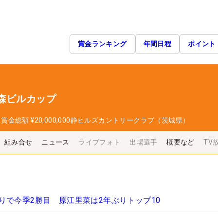
賞金ランキング
年間日程
ポイント
森ビルカップ
日
賞金総額
¥20,000,000
静ヒルズカントリークラブ（茨城県）
組み合せ
ニュース
ライブフォト
出場選手
概要など
TV
りで今季2勝目 原江里菜は2年ぶりトップ10