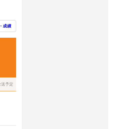
・成績
放送予定