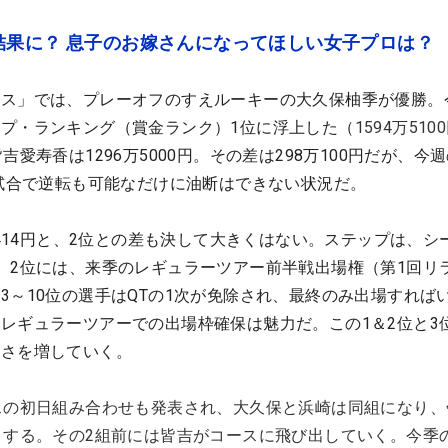
結果に？ 息子のお嫁さんになってほしい女子プロは？
ス」では、プレーオフのすえルーキーの大久保柚季が優勝。
プ・ランキング（賞金ランク）1位に浮上した（
1594万510
吉愛寿香は1296万5000円。その差は298万100円だが、今
1試合で逆転も可能なだけに油断はできない状況だ。
7414円と、2位との差も決して大きくはない。ステップは、シ
、2位には、来季のレギュラーツアー前半戦出場権（第1回リ
3～10位の選手はQTの1次が免除され、最終のみ出場すれば
レギュラーツアーでの出場枠確保は魅力だ。この1＆2位と3
しさを増していく。
スの初日組み合わせも発表され、大久保と浜崎は同組になり、
トする。その2組前には皆吉がコースに飛び出していく。今季