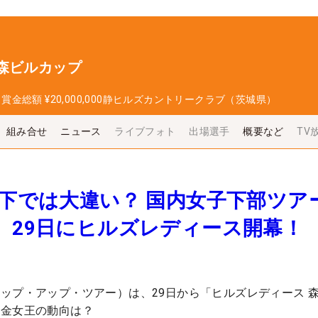
森ビルカップ
日
賞金総額
¥20,000,000
静ヒルズカントリークラブ（茨城県）
組み合せ
ニュース
ライブフォト
出場選手
概要など
TV
以下では大違い？ 国内女子下部ツア
 29日にヒルズレディース開幕！
ップ・アップ・ツアー）は、29日から「ヒルズレディース 
賞金女王の動向は？