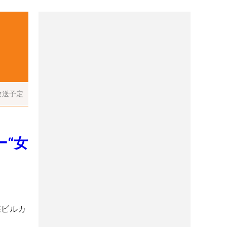
放送予定
ー“女
森ビルカ