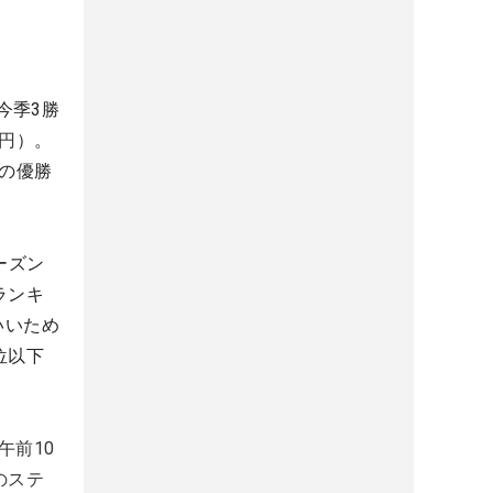
今季3勝
0円
）。
週の優勝
ーズン
ランキ
いいため
位以下
午前10
のステ