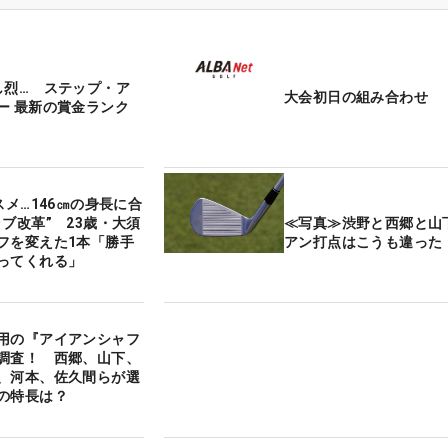
し烈… ステップ・ア
大会初日の組み合わせ
ー 最新の賞金ランク
スメ…146㎝の身長に合
ラブ改革” 23歳・大須
≪写真≫渋野と西郷と山
フを変えた1本「勝手
アン打点はこうも違った
ってくれる」
用の『アイアンシャフ
調査！ 西郷、山下、
、河本、佐久間らが選
の特長は？