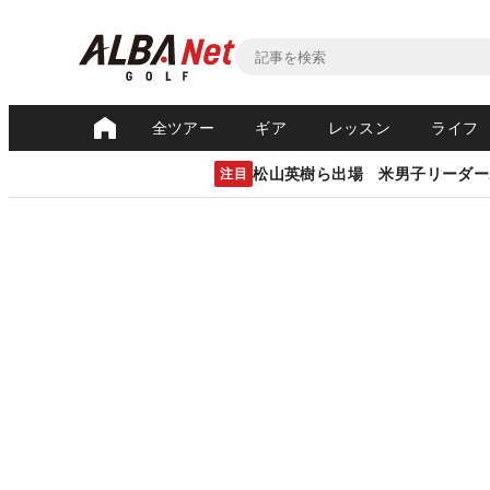
全ツアー
ギア
レッスン
ライフ
松山英樹ら出場 米男子リーダー
注目