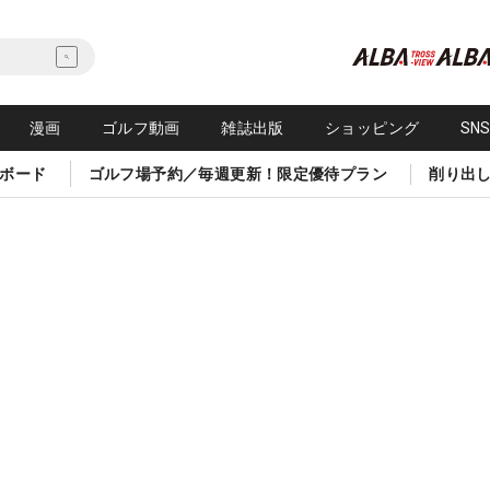
漫画
ゴルフ動画
雑誌出版
ショッピング
SN
ボード
ゴルフ場予約／毎週更新！限定優待プラン
削り出