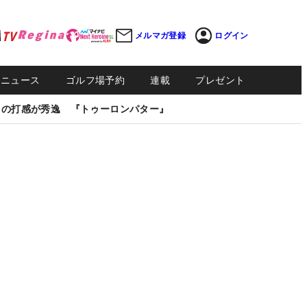
メルマガ登録
ログイン
Sニュース
ゴルフ場予約
連載
プレゼント
しの打感が秀逸 『トゥーロンパター』