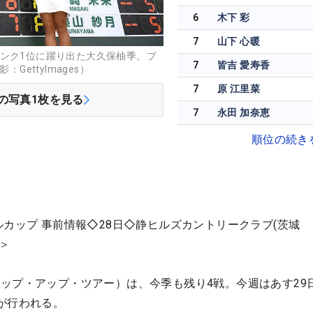
6
木下 彩
7
山下 心暖
ンク1位に躍り出た大久保柚季。プ
7
皆吉 愛寿香
GettyImages）
7
原 江里菜
の写真
1
枚を見る
7
永田 加奈恵
順位の続き
ルカップ 事前情報◇28日◇静ヒルズカントリークラブ(茨城
2＞
ップ・アップ・ツアー）は、今季も残り4戦。今週はあす29
が行われる。