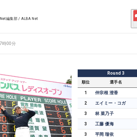
 Net編集部
/
ALBA Net
17時00分
Round
3
順位
選手名
1
仲宗根 澄香
2
エイミー・コガ
3
林 菜乃子
3
工藤 優海
3
平岡 瑠依