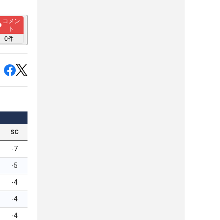
コメン
ト
0
件
SC
-7
-5
-4
-4
-4