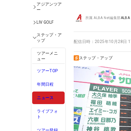
アジアンツア
ー
所属
ALBA Net編集部
ALBA
LIV GOLF
ステップ・ア
ップ
配信日時：
2025年10月28日 
ツアーメニ
ステップ・アップ
ュー
ツアーTOP
年間日程
ニュース
ライブフォ
ト
ツアー登録