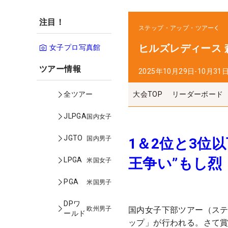
注目！
ステップ・アップ・ツアー
ヒルズレディース 
女子プロ写真館
ツアー情報
2025年10月29日-10月31
大会TOP
リーダーボード
全ツアー
JLPGA
国内女子
JGTO
国内男子
1＆2位と3位
王争い”もし烈
LPGA
米国女子
PGA
米国男子
DPワ
欧州男子
国内女子下部ツアー（ステ
ールド
ップ」が行われる。さて