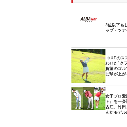
3位以下も
ップ・ツア
I→UTのス
わせた“ク
賀望のゴル
に球が上が
女子プロ愛
ト』を一斉
古江、竹田
んだモデル