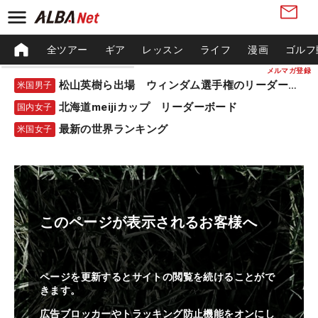
全ツアー
ギア
レッスン
ライフ
漫画
ゴルフ
メルマガ登録
松山英樹ら出場 ウィンダム選手権のリーダーボード
米国男子
北海道meijiカップ リーダーボード
国内女子
最新の世界ランキング
米国女子
このページが表示されるお客様へ
ページを更新するとサイトの閲覧を続けることがで
きます。
広告ブロッカーやトラッキング防止機能をオンにし