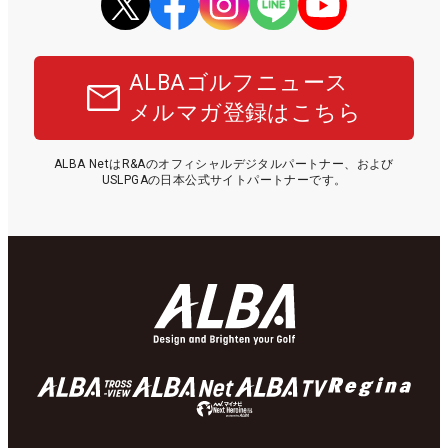
ALBAゴルフニュース
メルマガ登録はこちら
ALBA NetはR&Aのオフィシャルデジタルパートナー、および
USLPGAの日本公式サイトパートナーです。