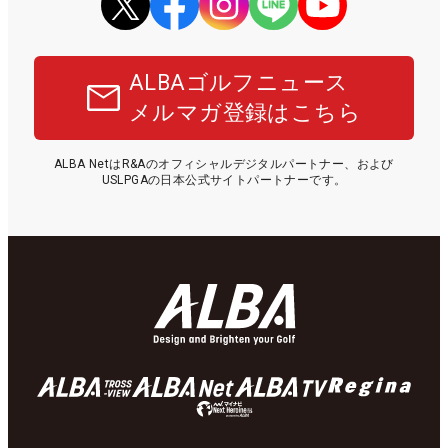
ALBAゴルフニュース
メルマガ登録はこちら
ALBA NetはR&Aのオフィシャルデジタルパートナー、および
USLPGAの日本公式サイトパートナーです。