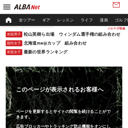
全ツアー
ギア
レッスン
ライフ
漫画
ゴルフ
メルマガ登録
松山英樹ら出場 ウィンダム選手権の組み合わせ
米国男子
北海道meijiカップ 組み合わせ
国内女子
最新の世界ランキング
米国女子
このページが表示されるお客様へ
ページを更新するとサイトの閲覧を続けることがで
きます。
広告ブロッカーやトラッキング防止機能をオンにし