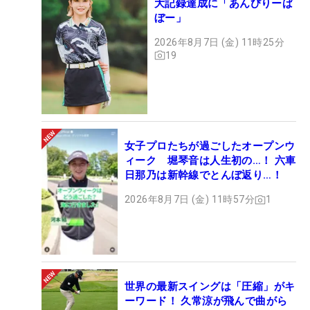
大記録達成に「あんびりーば
ぼー」
2026年8月7日 (金) 11時25分
19
女子プロたちが過ごしたオープンウ
ィーク 堀琴音は人生初の…！ 六車
日那乃は新幹線でとんぼ返り…！
2026年8月7日 (金) 11時57分
1
世界の最新スイングは「圧縮」がキ
ーワード！ 久常涼が飛んで曲がら