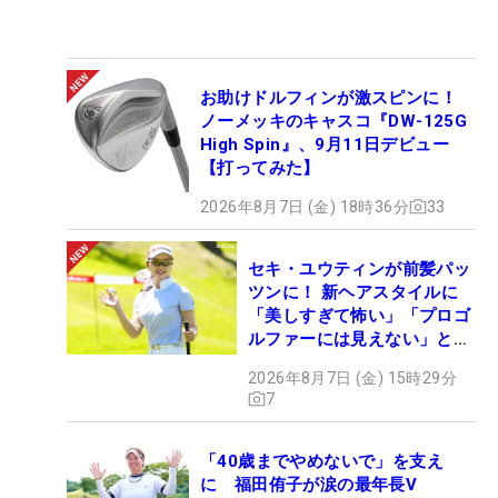
お助けドルフィンが激スピンに！
ノーメッキのキャスコ『DW-125G
High Spin』、9月11日デビュー
【打ってみた】
2026年8月7日 (金) 18時36分
33
セキ・ユウティンが前髪パッ
ツンに！ 新ヘアスタイルに
「美しすぎて怖い」「プロゴ
ルファーには見えない」とコ
メント殺到
2026年8月7日 (金) 15時29分
7
「40歳までやめないで」を支え
に 福田侑子が涙の最年長V