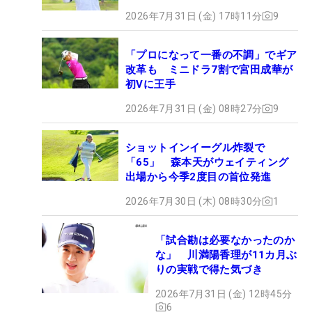
2026年7月31日 (金) 17時11分
9
「プロになって一番の不調」でギア
改革も ミニドラ7割で宮田成華が
初Vに王手
2026年7月31日 (金) 08時27分
9
ショットインイーグル炸裂で
「65」 森本天がウェイティング
出場から今季2度目の首位発進
2026年7月30日 (木) 08時30分
1
「試合勘は必要なかったのか
な」 川満陽香理が11カ月ぶ
りの実戦で得た気づき
2026年7月31日 (金) 12時45分
6