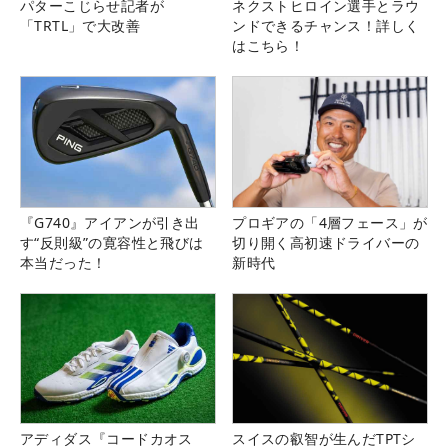
パターこじらせ記者が
ネクストヒロイン選手とラウ
「TRTL」で大改善
ンドできるチャンス！詳しく
はこちら！
『G740』アイアンが引き出
プロギアの「4層フェース」が
す“反則級”の寛容性と飛びは
切り開く高初速ドライバーの
本当だった！
新時代
アディダス『コードカオス
スイスの叡智が生んだTPTシ