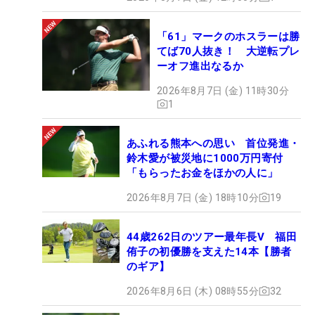
「61」マークのホスラーは勝
てば70人抜き！ 大逆転プレ
ーオフ進出なるか
2026年8月7日 (金) 11時30分
1
あふれる熊本への思い 首位発進・
鈴木愛が被災地に1000万円寄付
「もらったお金をほかの人に」
2026年8月7日 (金) 18時10分
19
44歳262日のツアー最年長V 福田
侑子の初優勝を支えた14本【勝者
のギア】
2026年8月6日 (木) 08時55分
32