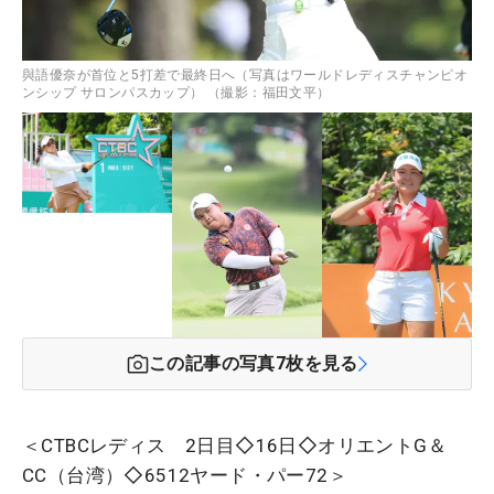
與語優奈が首位と5打差で最終日へ（写真はワールドレディスチャンピオ
ンシップ サロンパスカップ） （撮影：福田文平）
この記事の写真
7
枚を見る
＜CTBCレディス 2日目◇16日◇オリエントG＆
CC（台湾）◇6512ヤード・パー72＞