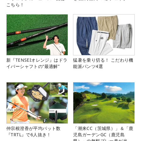
こちら！
新『TENSEIオレンジ』はドラ
猛暑を乗り切る！ こだわり機
イバーシャフトの“最適解”
能派パンツ4選
仲宗根澄香が平均パット数
「潮来CC（茨城県）」＆「鹿
『TRTL』で6人抜き！
児島ガーデンGC（鹿児島
県）」の無料プレー券が当た