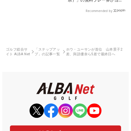
る！！
Recommended by
ゴルフ総合サ
「ステップアッ
ホウ・ユーサンが首位 山本景子2
イト ALBA Net
プ」の記事一覧
差、與語優奈ら5差で最終日へ