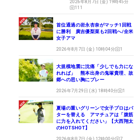
2026年8月7日 (金) 19時45分
111
首位通過の岩永杏奈がマッチ1回戦
に勝利 廣吉優梨菜も2回戦へ/全米
女子アマ
2026年8月7日 (金) 10時04分
1
大規模地震に沈痛「少しでも力にな
れれば」 熊本出身の鬼塚貴理、故
郷への思い胸にプレー
2026年7月29日 (水) 18時40分
1
夏場の重いグリーンで女子プロはパ
ターを替える アマチュアは「腹筋
に力を入れてください」【大西翔太
のHOTSHOT】
2026年8月7日 (金) 12時00分
7