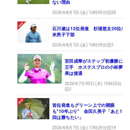
ない理由
2026年8月7日 (金) 12時00分
35
石川遼は12位発進 杉浦悠太20位/
米男子下部
2026年8月7日 (金) 10時29分
1
宮田成華がステップ初優勝に
王手 ホステスプロの小林夢
果は後退
2026年7月30日 (木) 15時25分
1
首位発進もグリーン上での開眼
も“10年ぶり” 金田久美子「あと1
回は勝ちたい」
2026年8月7日 (金) 17時29分
19