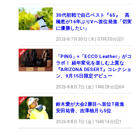
30代初戦で自己ベスト『65』 髙
橋恵が16年ぶりVへ首位発進「切実
に優勝したい」
2026年7月30日 (木) 07時30分
1
「PING」×「ECCO Leather」がコ
ラボ！ 経年変化を楽しむ上質な
『ARIZONA DESERT』コレクショ
ン、9月15日限定デビュー
2026年8月7日 (金) 14時28分
64
鈴木愛が大会2勝目へ首位T発進
安田祐香、吉澤柚月ら5位
2026年8月7日 (金) 16時14分
1