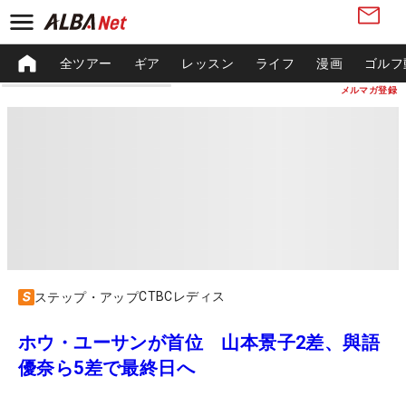
全ツアー
ギア
レッスン
ライフ
漫画
ゴルフ
メルマガ登録
CTBCレディス
ステップ・アップ
ホウ・ユーサンが首位 山本景子2差、與語
優奈ら5差で最終日へ