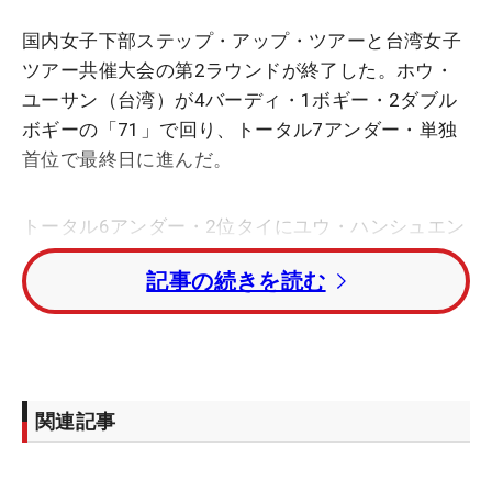
国内女子下部ステップ・アップ・ツアーと台湾女子
ツアー共催大会の第2ラウンドが終了した。ホウ・
ユーサン（台湾）が4バーディ・1ボギー・2ダブル
ボギーの「71」で回り、トータル7アンダー・単独
首位で最終日に進んだ。
トータル6アンダー・2位タイにユウ・ハンシュエン
（台湾）、チョンラダ・チャヤヌン、P・K・コンク
記事の続きを読む
ラファン（ともにタイ）。トータル5アンダー・5位
タイに山本景子、チー・ジェシカ・パン（台湾）が
並んでいる。
トータル2アンダー・8位タイには今季ステップ1勝
関連記事
の與語優奈、エイミー・コガら5人が続いた。