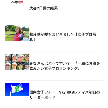
ルーキー・寺岡沙弥香は崩すも、トータル1オーバ
ー・24位タイ。同じくルーキー・都玲華はトータル
大会2日目の結果
3オーバー・43位タイで決勝ラウンドへ進んだ。
台湾女子ツアーの資格で出場している佐渡山理莉
は、トータル10オーバー・90位タイで予選落ちとな
都玲華が髪をほどきました【女子プロ写
った。
真】
今大会の賞金総額はステップ最高額となる5000万
円。優勝者には900万円が与えられる。
みなさんはどうですか？ 『一緒にお酒を
飲みたい女子プロランキング』
国内女子ツアー Sky RKBレディス初日の
リーダーボード