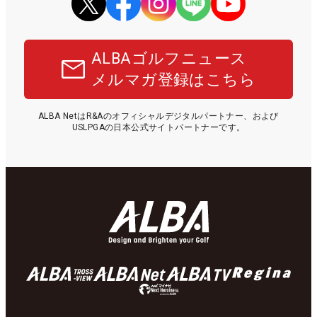
ALBAゴルフニュース
メルマガ登録はこちら
ALBA NetはR&Aのオフィシャルデジタルパートナー、および
USLPGAの日本公式サイトパートナーです。