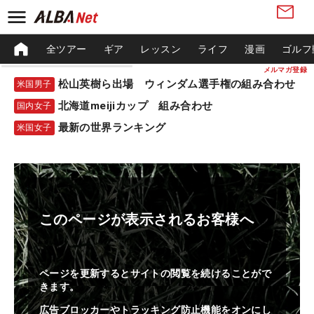
全ツアー
ギア
レッスン
ライフ
漫画
ゴルフ
メルマガ登録
松山英樹ら出場 ウィンダム選手権の組み合わせ
米国男子
北海道meijiカップ 組み合わせ
国内女子
最新の世界ランキング
米国女子
このページが表示されるお客様へ
ページを更新するとサイトの閲覧を続けることがで
きます。
広告ブロッカーやトラッキング防止機能をオンにし