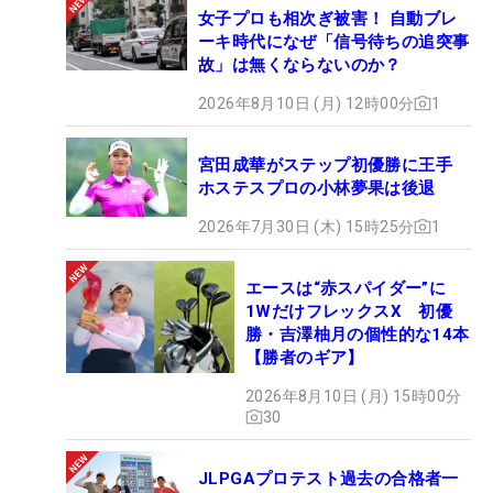
女子プロも相次ぎ被害！ 自動ブレ
ーキ時代になぜ「信号待ちの追突事
故」は無くならないのか？
2026年8月10日 (月) 12時00分
1
宮田成華がステップ初優勝に王手
ホステスプロの小林夢果は後退
2026年7月30日 (木) 15時25分
1
エースは“赤スパイダー”に
1WだけフレックスX 初優
勝・吉澤柚月の個性的な14本
【勝者のギア】
2026年8月10日 (月) 15時00分
30
JLPGAプロテスト過去の合格者一