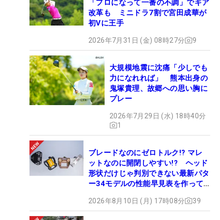
「プロになって一番の不調」でギア
改革も ミニドラ7割で宮田成華が
初Vに王手
2026年7月31日 (金) 08時27分
9
大規模地震に沈痛「少しでも
力になれれば」 熊本出身の
鬼塚貴理、故郷への思い胸に
プレー
2026年7月29日 (水) 18時40分
1
ブレードなのにゼロトルク!? マレ
ットなのに開閉しやすい!? ヘッド
形状だけじゃ判別できない最新パタ
ー34モデルの性能早見表を作って
みた #ギアカタログ2026
2026年8月10日 (月) 17時08分
39