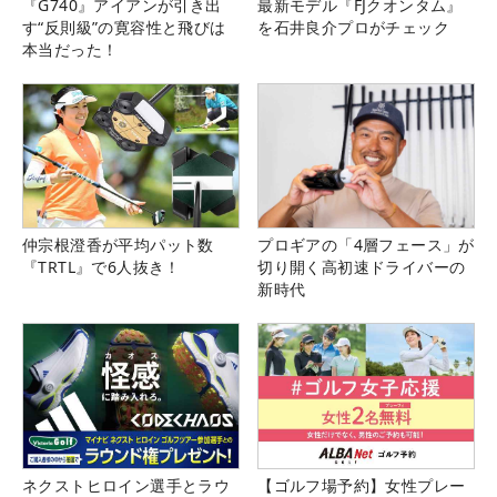
『G740』アイアンが引き出
最新モデル『FJクオンタム』
す“反則級”の寛容性と飛びは
を石井良介プロがチェック
本当だった！
仲宗根澄香が平均パット数
プロギアの「4層フェース」が
『TRTL』で6人抜き！
切り開く高初速ドライバーの
新時代
ネクストヒロイン選手とラウ
【ゴルフ場予約】女性プレー