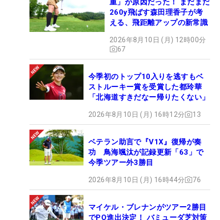
重」が原因だった！ まだまだ
260y飛ばす森田理香子が考
える、飛距離アップの新常識
2026年8月10日 (月) 12時00分
67
今季初のトップ10入りを逃すもベ
ストルーキー賞を受賞した都玲華
「北海道すきだなー帰りたくない」
2026年8月10日 (月) 16時12分
13
ベテラン助言で『V1X』復帰が奏
功 鳥海颯汰が記録更新「63」で
今季ツアー外3勝目
2026年8月10日 (月) 16時44分
76
マイケル・ブレナンがツアー2勝目
でPO進出決定！ バミューダ芝対策