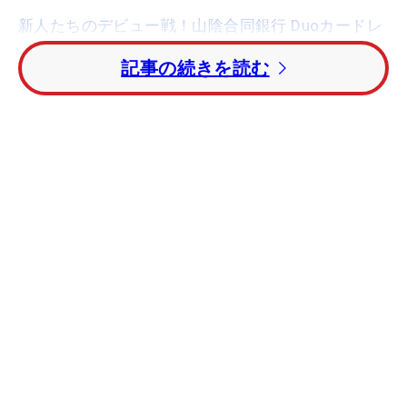
新人たちのデビュー戦！山陰合同銀行 Duoカードレ
ディース2日目LIVEPHOTO
記事の続きを読む
1999年9月生まれの18歳で、今年は高校卒業後の1
年目。初受験となったプロテストは最終まで進んだ
ものの28位タイで惜しくも合格はならなかったが、
地元・鳥取開催の今大会で、優勝争いに加わってい
る。
「ノーボギーは嬉しい。パーパットが3メートルく
らい残るピンチはありましたが、上手く耐えてしの
げました。風のジャッジもすごく悩みましたが
（笑）最終日も今日のようにノーボギーを目指し
て！バーディチャンスを決めきれない悔しい思いを
したいので、最終日は決めたい」と気合を込めた
垣。