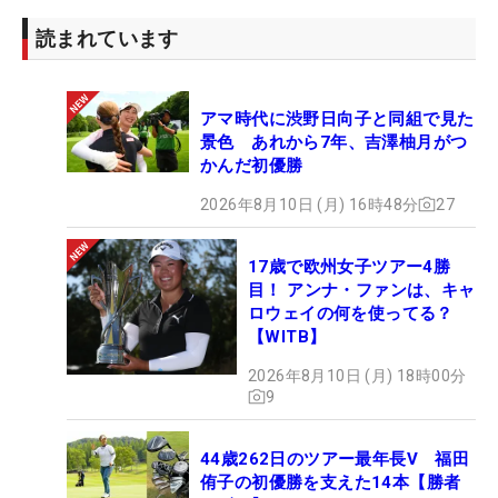
読まれています
「多くの方に応援を頂いて、励みになりました。声
援が心に響いています」と、最終日も地元の期待を
受けて戦う。
アマ時代に渋野日向子と同組で見た
景色 あれから7年、吉澤柚月がつ
かんだ初優勝
2026年8月10日 (月) 16時48分
27
17歳で欧州女子ツアー4勝
目！ アンナ・ファンは、キャ
ロウェイの何を使ってる？
【WITB】
2026年8月10日 (月) 18時00分
9
44歳262日のツアー最年長V 福田
侑子の初優勝を支えた14本【勝者