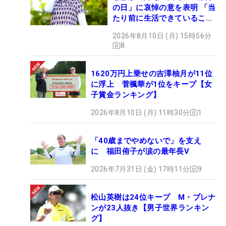
の日」に哀悼の意を表明 「当
たり前に生活できていること
に感謝」
2026年8月10日 (月) 15時56分
8
1620万円上乗せの吉澤柚月が11位
に浮上 菅楓華が1位をキープ【女
子賞金ランキング】
2026年8月10日 (月) 11時30分
1
「40歳までやめないで」を支え
に 福田侑子が涙の最年長V
2026年7月31日 (金) 17時11分
9
松山英樹は24位キープ M・ブレナ
ンが23人抜き【男子世界ランキン
グ】