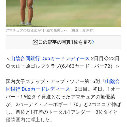
アマチュアの垣優菜が1打差で最終日へ （撮影：鈴木祥）
この記事の写真
1
枚を見る
＜
山陰合同銀行 Duoカードレディース
2日目◇23日
◇大山平原ゴルフクラブ(6,463ヤード・パー72）＞
国内女子ステップ・アップ・ツアー第15戦「
山陰合
同銀行 Duoカードレディース
」2日目。初日、1オー
バー・16位タイ発進となったアマチュアの垣優菜
が、2バーディ・ノーボギー「70」と2つスコア伸ば
し、首位と1打差のトータル1アンダー・3位タイと
優勝圏内に浮上した。