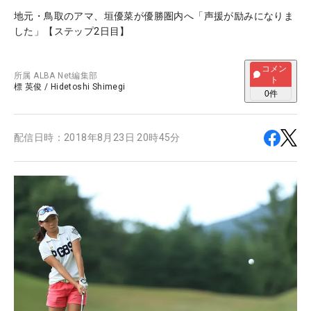
地元・鳥取のアマ、垣優菜が優勝圏内へ「声援が励みになりま
した」【ステップ2日目】
コメン
所属
ALBA Net編集部
ト
標 英俊
/
Hidetoshi Shimegi
0
件
配信日時：
2018年8月23日 20時45分