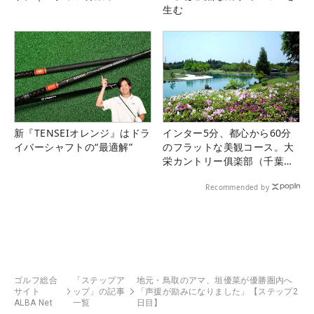
生む
新『TENSEIオレンジ』はドラ
インター5分、都心から60分
イバーシャフトの“最適解”
のフラットな美観コース。大
栄カントリー俱楽部（千葉
県）
Recommended by
ゴルフ総合
「ステップア
地元・鳥取のアマ、垣優菜が優勝圏内へ
サイト
ップ」の記事
「声援が励みになりました」【ステップ2
ALBA Net
一覧
日目】