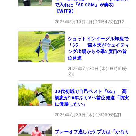
で入れた『60.08M』が奏功
【WITB】
2026年8月10日 (月) 19時47分
12
ショットインイーグル炸裂で
「65」 森本天がウェイティ
ング出場から今季2度目の首
位発進
2026年7月30日 (木) 08時30分
1
30代初戦で自己ベスト『65』 髙
橋恵が16年ぶりVへ首位発進「切実
に優勝したい」
2026年7月30日 (木) 07時30分
1
プレーオフ逃したケプカは「かなり