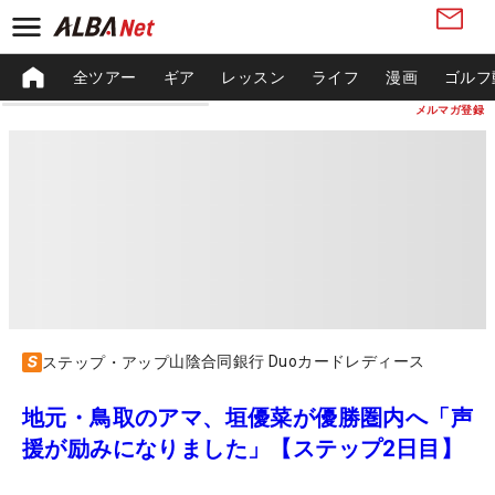
全ツアー
ギア
レッスン
ライフ
漫画
ゴルフ
メルマガ登録
山陰合同銀行 Duoカードレディース
ステップ・アップ
地元・鳥取のアマ、垣優菜が優勝圏内へ「声
援が励みになりました」【ステップ2日目】