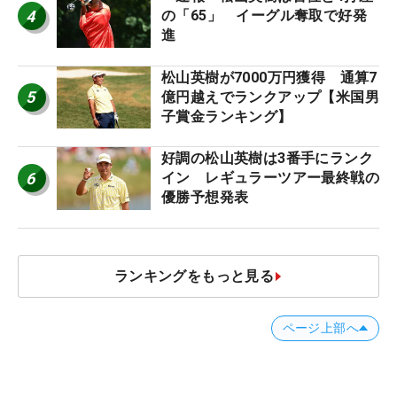
4
の「65」 イーグル奪取で好発
進
松山英樹が7000万円獲得 通算7
5
億円越えでランクアップ【米国男
子賞金ランキング】
好調の松山英樹は3番手にランク
6
イン レギュラーツアー最終戦の
優勝予想発表
ランキングをもっと見る
ページ上部へ