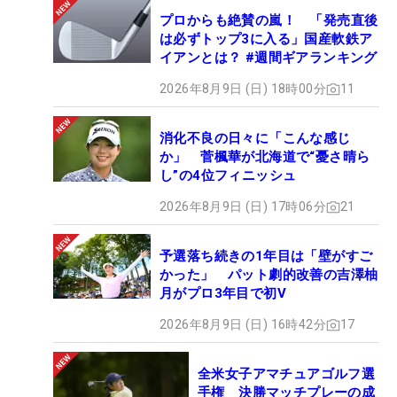
プロからも絶賛の嵐！ 「発売直後
は必ずトップ3に入る」国産軟鉄ア
イアンとは？ #週間ギアランキング
2026年8月9日 (日) 18時00分
11
消化不良の日々に「こんな感じ
か」 菅楓華が北海道で“憂さ晴ら
し”の4位フィニッシュ
2026年8月9日 (日) 17時06分
21
予選落ち続きの1年目は「壁がすご
かった」 パット劇的改善の吉澤柚
月がプロ3年目で初V
2026年8月9日 (日) 16時42分
17
全米女子アマチュアゴルフ選
手権 決勝マッチプレーの成