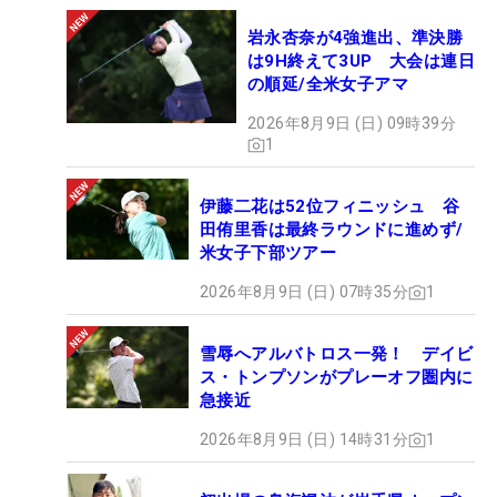
岩永杏奈が4強進出、準決勝
は9H終えて3UP 大会は連日
の順延/全米女子アマ
2026年8月9日 (日) 09時39分
1
伊藤二花は52位フィニッシュ 谷
田侑里香は最終ラウンドに進めず/
米女子下部ツアー
2026年8月9日 (日) 07時35分
1
雪辱へアルバトロス一発！ デイビ
ス・トンプソンがプレーオフ圏内に
急接近
2026年8月9日 (日) 14時31分
1