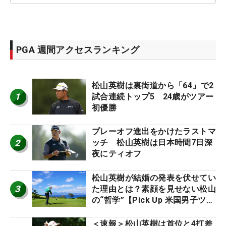
PGA 週間アクセスランキング
松山英樹は裏街道から「64」で2
1
試合連続トップ5 24歳がツアー
初優勝
プレーオフ進出をかけたラストマ
2
ッチ 松山英樹は日本時間7日深
夜にティオフ
松山英樹が結婚の発表を伏せてい
3
た理由とは？素顔を見せない松山
の“哲学”【Pick Up 米国男子ツア
ー十大ニュース】
＜速報＞松山英樹は首位と4打差