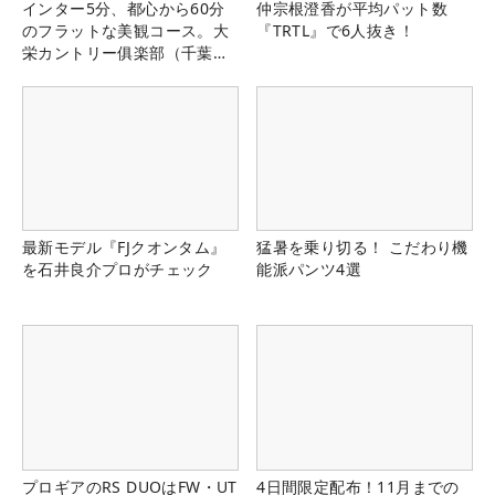
インター5分、都心から60分
仲宗根澄香が平均パット数
のフラットな美観コース。大
『TRTL』で6人抜き！
栄カントリー俱楽部（千葉
県）
最新モデル『FJクオンタム』
猛暑を乗り切る！ こだわり機
を石井良介プロがチェック
能派パンツ4選
プロギアのRS DUOはFW・UT
4日間限定配布！11月までの