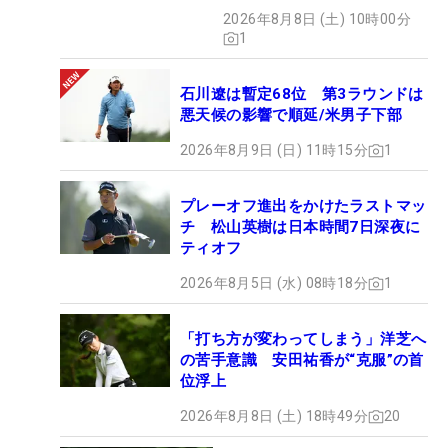
い」
2026年8月8日 (土) 10時00分
1
石川遼は暫定68位 第3ラウンドは
悪天候の影響で順延/米男子下部
2026年8月9日 (日) 11時15分
1
プレーオフ進出をかけたラストマッ
チ 松山英樹は日本時間7日深夜に
ティオフ
2026年8月5日 (水) 08時18分
1
「打ち方が変わってしまう」洋芝へ
の苦手意識 安田祐香が“克服”の首
位浮上
2026年8月8日 (土) 18時49分
20