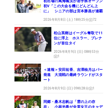
初出場の鳥海颯汰が岩手県オープン
初V「この大会を機にどんどん上
に」 シニアの部は宮本勝昌が連覇
2026年8月8日 (土) 18時25分
72
松山英樹はイーグル奪取で11
位に浮上 ホスラー、ブレナ
ンが首位タイ
2026年8月9日 (日) 08時53分
1
＜速報＞安田祐香、吉澤柚月はパー
発進 大混戦の最終ラウンドがスタ
ート
2026年8月9日 (日) 09時28分
1
同郷・桑木志帆は「雲の上の存
在」 小林光希が全英女王のキャデ