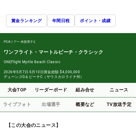
賞金ランキング
年間日程
ポイント・成績
PGAツアー
米国男子
ワンフライト・マートルビーチ・クラシック
ONEFlight Myrtle Beach Classic
2026年5月7日-5月10日
賞金総額
$4,000,000
デューンズG＆ビーチC（サウスカロライナ州）
大会TOP
リーダーボード
組み合せ
ニュース
ライブフォト
出場選手
概要など
TV放送予定
【この大会のニュース】