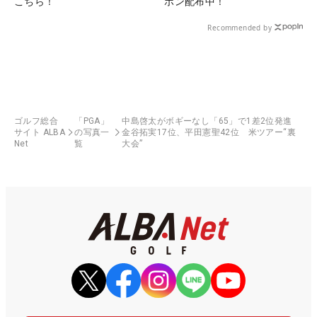
こちら！
ポン配布中！
Recommended by
ゴルフ総合
「PGA」
中島啓太がボギーなし「65」で1差2位発進
サイト ALBA
の写真一
金谷拓実17位、平田憲聖42位 米ツアー“裏
Net
覧
大会”