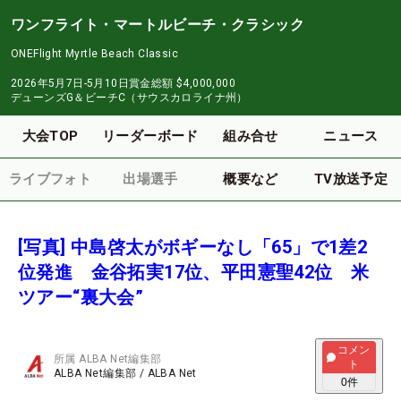
ワンフライト・マートルビーチ・クラシック
ONEFlight Myrtle Beach Classic
2026年5月7日-5月10日
賞金総額
$4,000,000
デューンズG＆ビーチC（サウスカロライナ州）
大会TOP
リーダーボード
組み合せ
ニュース
ライブフォト
出場選手
概要など
TV放送予定
[写真] 中島啓太がボギーなし「65」で1差2
位発進 金谷拓実17位、平田憲聖42位 米
ツアー“裏大会”
コメン
所属
ALBA Net編集部
ト
ALBA Net編集部
/
ALBA Net
0
件