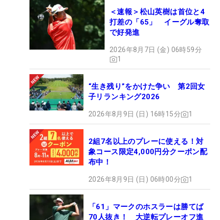
＜速報＞松山英樹は首位と4
打差の「65」 イーグル奪取
で好発進
2026年8月7日 (金) 06時59分
1
“生き残り”をかけた争い 第2回女
子リランキング2026
2026年8月9日 (日) 16時15分
1
2組7名以上のプレーに使える！対
象コース限定4,000円分クーポン配
布中！
2026年8月9日 (日) 06時00分
1
「61」マークのホスラーは勝てば
70人抜き！ 大逆転プレーオフ進