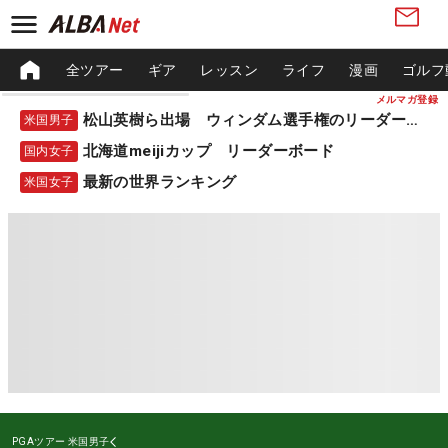
全ツアー
ギア
レッスン
ライフ
漫画
ゴルフ
メルマガ登録
松山英樹ら出場 ウィンダム選手権のリーダーボード
米国男子
北海道meijiカップ リーダーボード
国内女子
最新の世界ランキング
米国女子
PGAツアー
米国男子