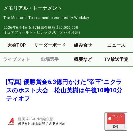
メモリアル・トーナメント
The Memorial Tournament presented by Workday
2026年6月4日-6月7日
賞金総額
$20,000,000
ミュアフィールド・ビレッジGC（オハイオ州）
大会TOP
リーダーボード
組み合せ
ニュース
ライブフォト
出場選手
概要など
TV放送予定
[写真] 優勝賞金6.3億円かけた“帝王”ニクラ
スのホスト大会 松山英樹は午後10時10分
ティオフ
コメン
所属
ALBA Net編集部
ト
ALBA Net編集部
/
ALBA Net
0
件