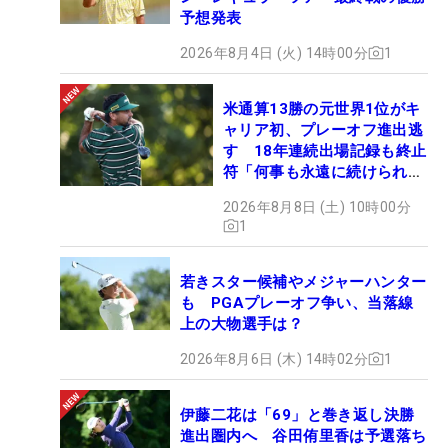
予想発表
2026年8月4日 (火) 14時00分
1
米通算13勝の元世界1位がキ
ャリア初、プレーオフ進出逃
す 18年連続出場記録も終止
符「何事も永遠に続けられな
い」
2026年8月8日 (土) 10時00分
1
若きスター候補やメジャーハンター
も PGAプレーオフ争い、当落線
上の大物選手は？
2026年8月6日 (木) 14時02分
1
伊藤二花は「69」と巻き返し決勝
進出圏内へ 谷田侑里香は予選落ち