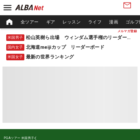
全ツアー
ギア
レッスン
ライフ
漫画
ゴルフ
メルマガ登録
松山英樹ら出場 ウィンダム選手権のリーダーボード
米国男子
北海道meijiカップ リーダーボード
国内女子
最新の世界ランキング
米国女子
PGAツアー
米国男子