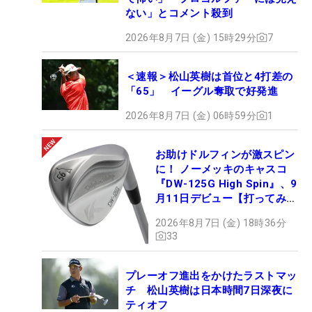
ない」とコメント殺到
2026年8月7日 (金) 15時29分
7
＜速報＞松山英樹は首位と4打差の
「65」 イーグル奪取で好発進
2026年8月7日 (金) 06時59分
1
お助けドルフィンが激スピン
に！ ノーメッキのキャスコ
『DW-125G High Spin』、9
月11日デビュー【打ってみ
た】
2026年8月7日 (金) 18時36分
33
プレーオフ進出をかけたラストマッ
チ 松山英樹は日本時間7日深夜に
ティオフ