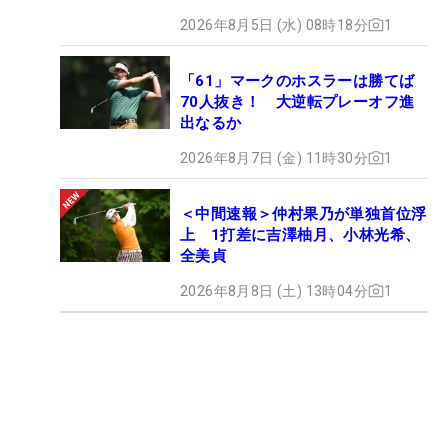
2026年8月5日 (水) 08時18分
1
「61」マークのホスラーは勝てば
70人抜き！ 大逆転プレーオフ進
出なるか
2026年8月7日 (金) 11時30分
1
＜中間速報＞仲村果乃が単独首位浮
上 1打差に吉澤柚月、小林光希、
全美貞
2026年8月8日 (土) 13時04分
1