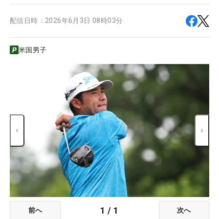
配信日時：
2026年6月3日 08時03分
米国男子
1
/
1
前へ
次へ