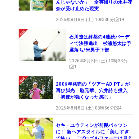
んじゃないか」 全英帰りの永井花
奈が受け止めた現実
2026年8月8日 (土) 10時30分
19
石川遼は終盤の4連続バーデ
ィで決勝進出 杉浦悠太は予
選落ち/米男子下部
2026年8月8日 (土) 10時33分
1
2006年発売の『ツアーAD PT』が
再び脚光 脇元華、穴井詩も投入
「初速が強くなった感じ」
2026年8月8日 (土) 08時56分
4
セキ・ユウティンが前髪パッツン
に！ 新ヘアスタイルに「美しすぎ
て怖い」「プロゴルファーには見え