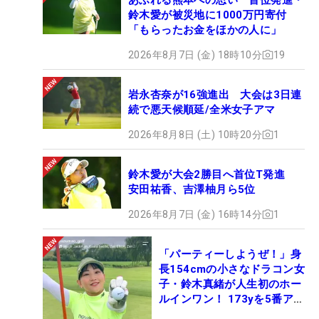
鈴木愛が被災地に1000万円寄付
「もらったお金をほかの人に」
2026年8月7日 (金) 18時10分
19
岩永杏奈が16強進出 大会は3日連
続で悪天候順延/全米女子アマ
2026年8月8日 (土) 10時20分
1
鈴木愛が大会2勝目へ首位T発進
安田祐香、吉澤柚月ら5位
2026年8月7日 (金) 16時14分
1
「パーティーしようぜ！」身
長154cmの小さなドラコン女
子・鈴木真緒が人生初のホー
ルインワン！ 173yを5番アイ
アンで会心のショット