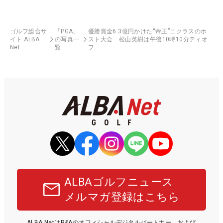
ゴルフ総合サ
「PGA」
優勝賞金6.3億円かけた“帝王”ニクラスのホ
イト ALBA
の写真一
スト大会 松山英樹は午後10時10分ティオ
Net
覧
フ
ALBAゴルフニュース
メルマガ登録はこちら
ALBA NetはR&Aのオフィシャルデジタルパートナー、および