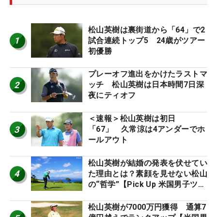
松山英樹は裏街道から「64」で2
1
試合連続トップ5 24歳がツアー
初優勝
プレーオフ進出をかけたラストマ
2
ッチ 松山英樹は日本時間7日深
夜にティオフ
＜速報＞松山英樹は初日
3
「67」 久常涼は4アンダーでホ
ールアウト
松山英樹が結婚の発表を伏せてい
4
た理由とは？素顔を見せない松山
の“哲学”【Pick Up 米国男子ツア
ー十大ニュース】
松山英樹が7000万円獲得 通算7