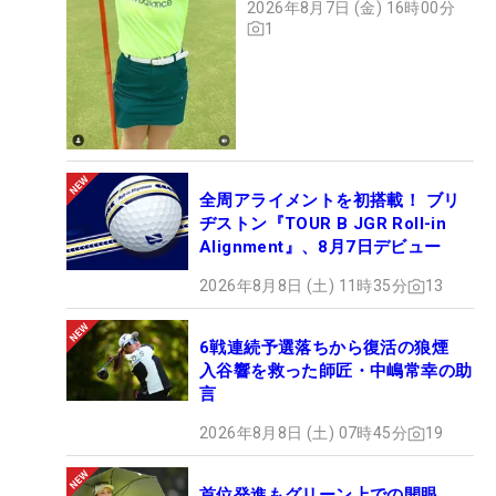
2026年8月7日 (金) 16時00分
1
全周アライメントを初搭載！ ブリ
ヂストン『TOUR B JGR Roll-in
Alignment』、8月7日デビュー
2026年8月8日 (土) 11時35分
13
6戦連続予選落ちから復活の狼煙
入谷響を救った師匠・中嶋常幸の助
言
2026年8月8日 (土) 07時45分
19
首位発進もグリーン上での開眼