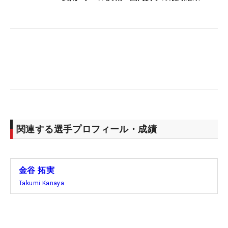
最後に、駆けつけたファンへの感謝の思いも口にし
た。「応援してもらえることはすごく力になるし、
今週もそれがすごく身に染みた。肌で感じることが
できたし、今週いいプレーができたのも、そういう
応援や力があったから。すごく支えになったと思い
ます」。
米ツアー唯一の日本決戦で弾みをつけた27歳は、フ
関連する選手プロフィール・成績
ルシード獲得を目指し、再び米国での戦いへと戻
る。（文・齊藤啓介）
金谷 拓実
Takumi Kanaya