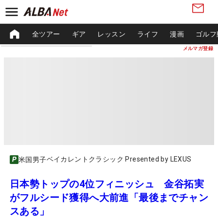
全ツアー
ギア
レッスン
ライフ
漫画
ゴルフ
メルマガ登録
ベイカレントクラシック Presented by LEXUS
米国男子
日本勢トップの4位フィニッシュ 金谷拓実
がフルシード獲得へ大前進「最後までチャン
スある」