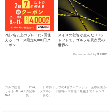
2組7名以上のプレーに2回使
スイスの叡智が生んだTPTシ
える！コース限定4,000円ク
ャフトで、ゴルフを異次元の
ーポン
世界へ
Recommended by
ゴルフ総合
「PGA」
日本勢トップの4位フィニッシュ 金谷拓実が
サイト ALBA
の記事一
フルシード獲得へ大前進「最後までチャンス
Net
覧
ある」