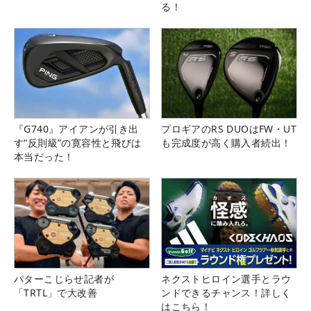
る！
『G740』アイアンが引き出
プロギアのRS DUOはFW・UT
す“反則級”の寛容性と飛びは
も完成度が高く購入者続出！
本当だった！
パターこじらせ記者が
ネクストヒロイン選手とラウ
「TRTL」で大改善
ンドできるチャンス！詳しく
はこちら！