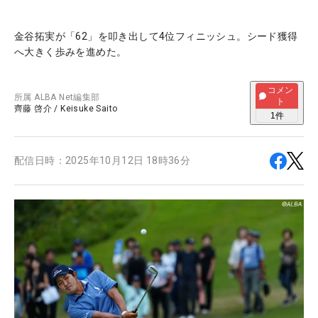
金谷拓実が「62」を叩き出して4位フィニッシュ。シード獲得
へ大きく歩みを進めた。
コメン
所属
ALBA Net編集部
ト
齊藤 啓介
/
Keisuke Saito
1
件
配信日時：
2025年10月12日 18時36分