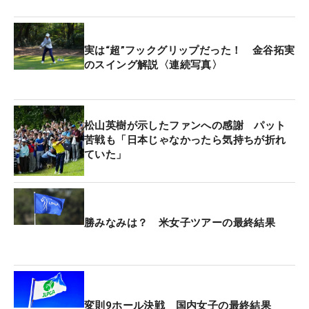
「68」をマークして日本勢最上位の4位スタートを
切った。2日目と3日目はともに「70」とスコアを伸
ばしあぐねたものの、「（最終日も）同じような気
実は“超”フックグリップだった！ 金谷拓実
持ちでプレーしていた。きょうはたくさんパッティ
のスイング解説〈連続写真〉
ングが入って、結果に表れてくれました」と、好ス
コアの要因を振り返った。
松山英樹が示したファンへの感謝 パット
フェデックスカップ・ランキングでは、100位以内
苦戦も「日本じゃなかったら気持ちが折れ
ていた」
がフルシード、101位から125位が“準シード”と呼ば
れる限定的な出場権を得られる。金谷は今大会で
104ポイントを加算し、ランキング113位に浮上。
限定的ながらも出場権を確保できるポジションまで
勝みなみは？ 米女子ツアーの最終結果
ジャンプアップした。
フォールシリーズは残り4試合。「最後までチャン
スはあると思うから、とにかく自分らしいプレーを
続けて頑張ります」と力を込めた。
変則9ホール決戦 国内女子の最終結果