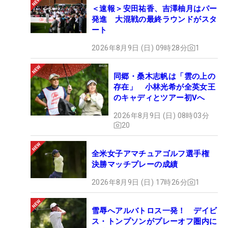
＜速報＞安田祐香、吉澤柚月はパー
発進 大混戦の最終ラウンドがスタ
ート
2026年8月9日 (日) 09時28分
1
同郷・桑木志帆は「雲の上の
存在」 小林光希が全英女王
のキャディとツアー初Vへ
2026年8月9日 (日) 08時03分
20
全米女子アマチュアゴルフ選手権
決勝マッチプレーの成績
2026年8月9日 (日) 17時26分
1
雪辱へアルバトロス一発！ デイビ
ス・トンプソンがプレーオフ圏内に