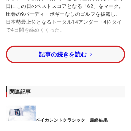
日にこの日のベストスコアとなる「62」をマーク。
圧巻の9バーディ・ボギーなしのゴルフを披露し、
日本勢最上位となるトータル14アンダー・4位タイ
で4日間を締めくくった。
「前半からいいプレーができたし、後半も勝負どこ
記事の続きを読む
ろでいいパットが入って、いいラウンドになったと
思います」
安定したティショットを武器に、フェアウェイキー
プ率は全体5位となる86.67％（13/15）を記録し
関連記事
た。パーオン率は72.22％（13/18）で、パーオン
後の平均パット数は「1.31」と全体2位。チャンス
につけたパットを確実に沈めていった。
ベイカレントクラシック 最終結果
初日は台風の影響で強風が吹く一日となったが、