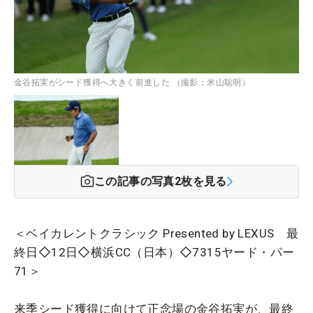
金谷拓実がシード獲得へ大きく前進した （撮影：米山聡明）
この記事の写真
2
枚を見る
＜ベイカレントクラシック Presented by LEXUS 最
終日◇12日◇横浜CC（日本）◇7315ヤード・パー
71＞
来季シード獲得に向けて正念場の金谷拓実が、最終