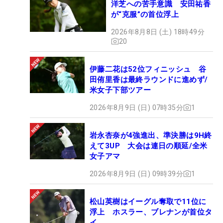
洋芝への苦手意識 安田祐香
が“克服”の首位浮上
2026年8月8日 (土) 18時49分
20
伊藤二花は52位フィニッシュ 谷
田侑里香は最終ラウンドに進めず/
米女子下部ツアー
2026年8月9日 (日) 07時35分
1
岩永杏奈が4強進出、準決勝は9H終
えて3UP 大会は連日の順延/全米
女子アマ
2026年8月9日 (日) 09時39分
1
松山英樹はイーグル奪取で11位に
浮上 ホスラー、ブレナンが首位タ
イ