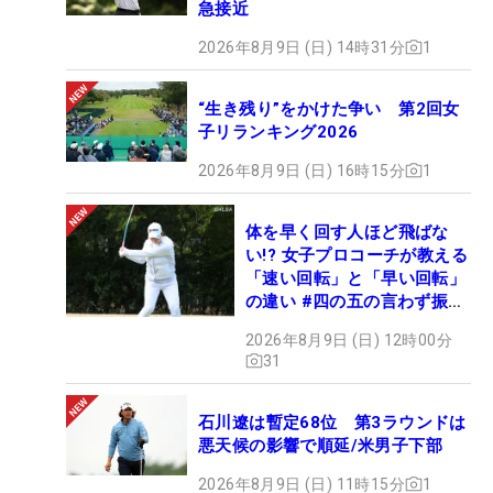
急接近
2026年8月9日 (日) 14時31分
1
“生き残り”をかけた争い 第2回女
子リランキング2026
2026年8月9日 (日) 16時15分
1
体を早く回す人ほど飛ばな
い!? 女子プロコーチが教える
「速い回転」と「早い回転」
の違い #四の五の言わず振り
氣れ
2026年8月9日 (日) 12時00分
31
石川遼は暫定68位 第3ラウンドは
悪天候の影響で順延/米男子下部
2026年8月9日 (日) 11時15分
1