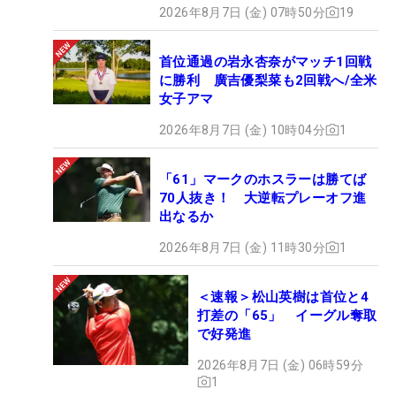
2026年8月7日 (金) 07時50分
19
首位通過の岩永杏奈がマッチ1回戦
に勝利 廣吉優梨菜も2回戦へ/全米
女子アマ
2026年8月7日 (金) 10時04分
1
「61」マークのホスラーは勝てば
70人抜き！ 大逆転プレーオフ進
出なるか
2026年8月7日 (金) 11時30分
1
＜速報＞松山英樹は首位と4
打差の「65」 イーグル奪取
で好発進
2026年8月7日 (金) 06時59分
1