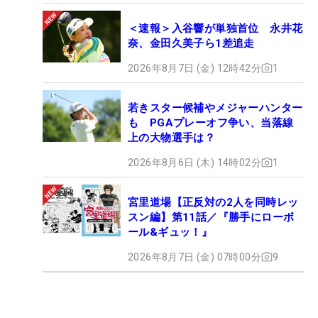
＜速報＞入谷響が単独首位 永井花
奈、金田久美子ら1差追走
2026年8月7日 (金) 12時42分
1
若きスター候補やメジャーハンター
も PGAプレーオフ争い、当落線
上の大物選手は？
2026年8月6日 (木) 14時02分
1
宮里道場【正反対の2人を同時レッ
スン編】第11話／『勝手にローボ
ール&ギュッ！』
2026年8月7日 (金) 07時00分
9