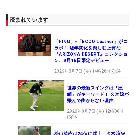
松山も後輩の成長をたたえる。「一貴もアジアとか
ヨーロッパで苦しんできたと思う。ここにきて2連
読まれています
勝していますし、調子が上がってきたのはすごくう
れしい。きょうは負けたので…ガッツポーズが出た
「PING」×「ECCO Leather」がコ
のはちょっとイラっとしましたけど（笑）」と、う
ラボ！ 経年変化を楽しむ上質な
れしそうに話した。
『ARIZONA DESERT』コレクショ
ン、9月15日限定デビュー
比嘉は今週、公式戦の「日本オープン」に出場し、
2026年8月7日 (金) 14時28分
64
来週はアジアンツアー参戦のためフィリピンへ飛
ぶ。両ツアーのランキングで上位を走る“小さな巨
世界の最新スイングは「圧
人”が、日本開催の米ツアーでしっかりと弾みをつけ
縮」がキーワード！ 久常涼が
た。（文・齊藤啓介）
飛んで曲がらない理由
2026年8月7日 (金) 12時00分
35
松山英樹は24位に浮上 久常涼66