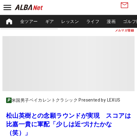
全ツアー
ギア
レッスン
ライフ
漫画
ゴルフ
メルマガ登録
ベイカレントクラシック Presented by LEXUS
米国男子
松山英樹との念願ラウンドが実現 スコアは
比嘉一貴に軍配「少しは近づけたかな
（笑）」