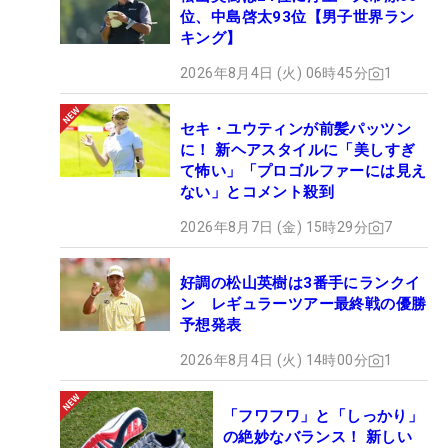
位、中島啓太93位【男子世界ラン
キング】
2026年8月4日 (火) 06時45分
1
セキ・ユウティンが前髪パッツン
に！ 新ヘアスタイルに「美しすぎ
て怖い」「プロゴルファーには見え
ない」とコメント殺到
2026年8月7日 (金) 15時29分
7
好調の松山英樹は3番手にランクイ
ン レギュラーツアー最終戦の優勝
予想発表
2026年8月4日 (火) 14時00分
1
「フワフワ」と「しっかり」
の絶妙なバランス！ 新しい