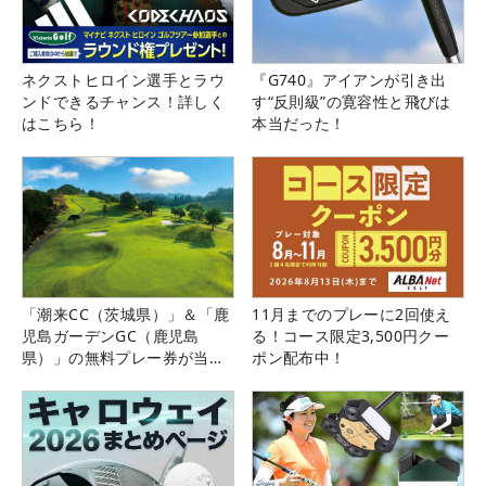
ネクストヒロイン選手とラウ
『G740』アイアンが引き出
ンドできるチャンス！詳しく
す“反則級”の寛容性と飛びは
はこちら！
本当だった！
「潮来CC（茨城県）」＆「鹿
11月までのプレーに2回使え
児島ガーデンGC（鹿児島
る！コース限定3,500円クー
県）」の無料プレー券が当た
ポン配布中！
る！！