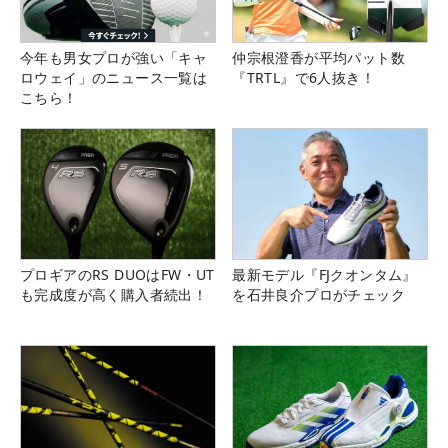
今年も男女プロが強い「キャ
仲宗根澄香が平均パット数
ロウェイ」のニュース一覧は
『TRTL』で6人抜き！
こちら！
プロギアのRS DUOはFW・UT
最新モデル『FJクオンタム』
も完成度が高く購入者続出！
を石井良介プロがチェック