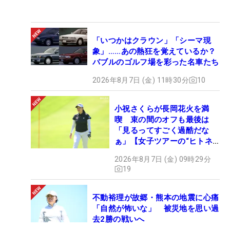
「いつかはクラウン」「シーマ現
象」……あの熱狂を覚えているか？
バブルのゴルフ場を彩った名車たち
2026年8月7日 (金) 11時30分
10
小祝さくらが長岡花火を満
喫 束の間のオフも最後は
「見るってすごく過酷だな
ぁ」【女子ツアーの“ヒトネ
タ”】
2026年8月7日 (金) 09時29分
19
不動裕理が故郷・熊本の地震に心痛
「自然が怖いな」 被災地を思い過
去2勝の戦いへ