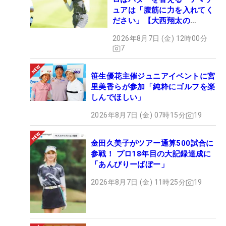
ュアは「腹筋に力を入れてく
ださい」【大西翔太の
HOTSHOT】
2026年8月7日 (金) 12時00分
7
笹生優花主催ジュニアイベントに宮
里美香らが参加「純粋にゴルフを楽
しんでほしい」
2026年8月7日 (金) 07時15分
19
金田久美子がツアー通算500試合に
参戦！ プロ18年目の大記録達成に
「あんびりーばぼー」
2026年8月7日 (金) 11時25分
19