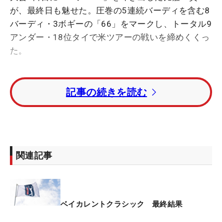
が、最終日も魅せた。圧巻の5連続バーディを含む8
バーディ・3ボギーの「66」をマークし、トータル9
アンダー・18位タイで米ツアーの戦いを締めくくっ
た。
「失うものもないし、行かないといけない」。2日
記事の続きを読む
目の前半で6連続を含む8バーディを奪った好イメー
ジのまま、上位浮上を狙ってひたすらピンを狙っ
た。
4番パー5でバーディを奪うと、一気にアクセル全
関連記事
開。5番パー4ではフェアウェイセンターから3メー
トルにつけ、6番パー5は寄せワンでバーディを奪っ
た。7番パー3ではグリーン右手前のバンカーからチ
ップインを決め、8番でもうひとつ重ねた。2日目の
ベイカレントクラシック 最終結果
再現ともいえる爆発力を見せつけた。