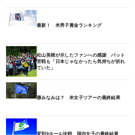
後半はイーブンパーにとどまったが、16番パー3、
17番パー4での連続ボギーも「攻めた結果」と表情
最新！ 米男子賞金ランキング
はすがすがしい。
何より最終日は、東北福祉大学の先輩・松山英樹と
のラウンド。比嘉にとってはこれ以上ない“ご褒
松山英樹が示したファンへの感謝 パット
美”だった。日本ツアーとアジアンツアーを転戦する
苦戦も「日本じゃなかったら気持ちが折れ
ていた」
比嘉は、先週もインドネシアでプレーし、今週月曜
に帰国したばかり。「松山さんと回れるなら」と迷
いなく今大会への出場を決めた。
勝みなみは？ 米女子ツアーの最終結果
タイミングが合わず練習ラウンドをともにすること
はできなかったが、本戦で競演が実現した。試合で
同組となるのは、松山が優勝した2016年「三井住友
VISA太平洋マスターズ」以来。当時アマチュアだっ
た比嘉は「あの時は『どうやったら勝てるの』って
変則9ホール決戦 国内女子の最終結果