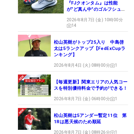
『FJクオンタム』は性能
が“ど真ん中”のゴルフシュー
ズだった
2026年8月7日 (金) 10時00分
14
松山英樹がトップ25入り 中島啓
太は5ランクアップ【FedExCupラ
ンキング】
2026年8月4日 (火) 08時00分
1
【毎週更新】関東エリアの人気コー
スを特別優待料金で予約ができる！
2026年8月7日 (金) 06時00分
1
松山英樹は5アンダー暫定11位 第
1Rは悪天候のため順延
2026年8月7日 (金) 08時26分
1