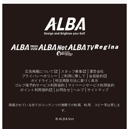
広告掲載について
スタッフ募集
運営会社
プライバシーポリシー
ご利用に際して
会員規約
ガイドライン
特定商取引法に基づく表示
ゴルフ場予約サービス利用規約
マイページサービス利用規約
ポイント利用規約
お問合せ
ヘルプ
サイトマップ
掲載されている全てのコンテンツの無断での転載、転用、コピー等は禁じま
す。
© ALBA Net