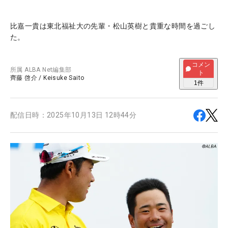
比嘉一貴は東北福祉大の先輩・松山英樹と貴重な時間を過ごし
た。
コメン
所属
ALBA Net編集部
ト
齊藤 啓介
/
Keisuke Saito
1
件
配信日時：
2025年10月13日 12時44分