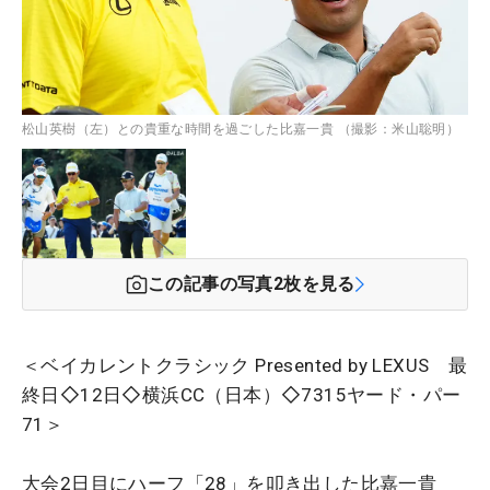
松山英樹（左）との貴重な時間を過ごした比嘉一貴 （撮影：米山聡明）
この記事の写真
2
枚を見る
＜ベイカレントクラシック Presented by LEXUS 最
終日◇12日◇横浜CC（日本）◇7315ヤード・パー
71＞
大会2日目にハーフ「28」を叩き出した比嘉一貴