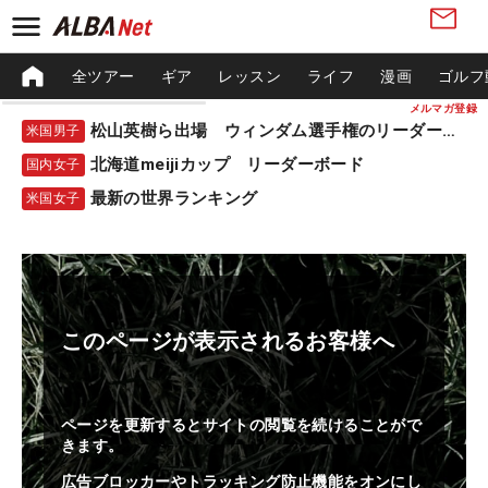
全ツアー
ギア
レッスン
ライフ
漫画
ゴルフ
メルマガ登録
松山英樹ら出場 ウィンダム選手権のリーダーボード
米国男子
北海道meijiカップ リーダーボード
国内女子
最新の世界ランキング
米国女子
このページが表示されるお客様へ
ページを更新するとサイトの閲覧を続けることがで
きます。
広告ブロッカーやトラッキング防止機能をオンにし