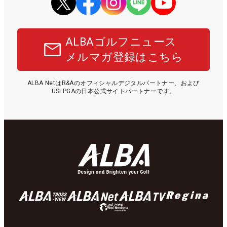
ALBAゴルフニュース
メルマガ登録はこちら
ALBA NetはR&Aのオフィシャルデジタルパートナー、および
USLPGAの日本公式サイトパートナーです。