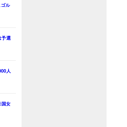
にゴル
は予選
00人
米国女