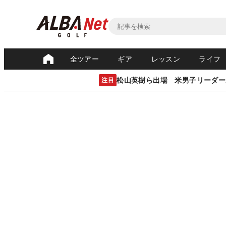
全ツアー
ギア
レッスン
ライフ
松山英樹ら出場 米男子リーダー
注目