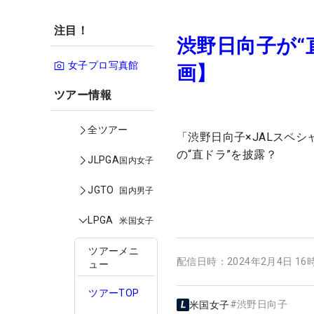
注目！
渋野日向子が“
女子プロ写真館
画】
ツアー情報
全ツアー
「渋野日向子×JALスペ
の“直ドラ”を披露？
JLPGA
国内女子
JGTO
国内男子
LPGA
米国女子
ツアーメニ
配信日時：
2024年2月4日 16
ュー
ツアーTOP
#
渋野日向子
米国女子