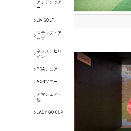
アジアンツア
ー
LIV GOLF
ステップ・ア
ップ
ネクストヒロ
イン
PGAシニア
ACNツアー
アマチュア・
他
LADY GO CUP