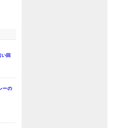
速い回
レーの