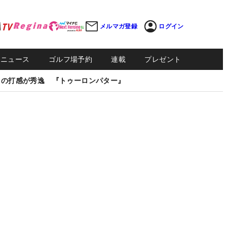
メルマガ登録
ログイン
Sニュース
ゴルフ場予約
連載
プレゼント
しの打感が秀逸 『トゥーロンパター』