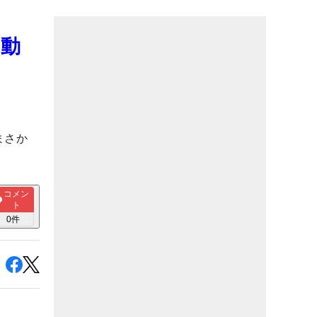
【動
まさか
コメン
ト
0
件