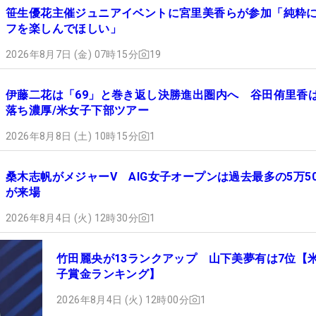
笹生優花主催ジュニアイベントに宮里美香らが参加「純粋
フを楽しんでほしい」
2026年8月7日 (金) 07時15分
19
伊藤二花は「69」と巻き返し決勝進出圏内へ 谷田侑里香
落ち濃厚/米女子下部ツアー
2026年8月8日 (土) 10時15分
1
桑木志帆がメジャーV AIG女子オープンは過去最多の5万50
が来場
2026年8月4日 (火) 12時30分
1
竹田麗央が13ランクアップ 山下美夢有は7位【
子賞金ランキング】
2026年8月4日 (火) 12時00分
1