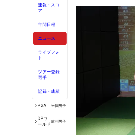
速報・スコ
ア
年間日程
ニュース
ライブフォ
ト
ツアー登録
選手
記録・成績
PGA
米国男子
DPワ
欧州男子
ールド