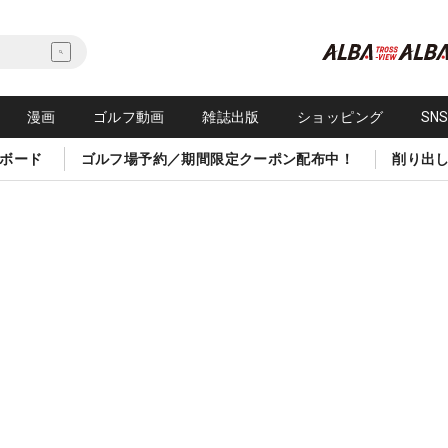
漫画
ゴルフ動画
雑誌出版
ショッピング
SN
ボード
ゴルフ場予約／期間限定クーポン配布中！
削り出