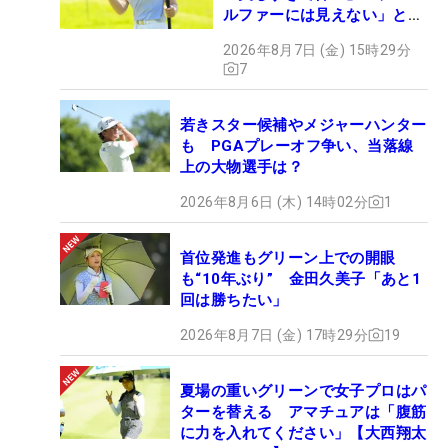
ルファーには見えない」とコ
メント殺到
2026年8月7日 (金) 15時29分
7
若きスター候補やメジャーハンター
も PGAプレーオフ争い、当落線
上の大物選手は？
2026年8月6日 (木) 14時02分
1
首位発進もグリーン上での開眼
も“10年ぶり” 金田久美子「あと1
回は勝ちたい」
2026年8月7日 (金) 17時29分
19
夏場の重いグリーンで女子プロはパ
ターを替える アマチュアは「腹筋
に力を入れてください」【大西翔太