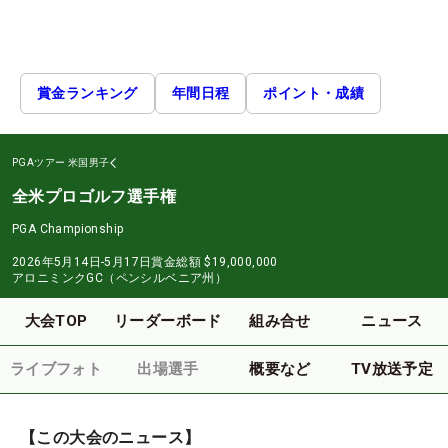
賞金ランキング
年間日程
ポイント・成績
PGAツアー
米国男子
全米プロゴルフ選手権
PGA Championship
2026年5月14日-5月17日
賞金総額
$19,000,000
アロニミンクGC（ペンシルベニア州）
大会TOP
リーダーボード
組み合せ
ニュース
ライブフォト
出場選手
概要など
TV放送予定
【この大会のニュース】