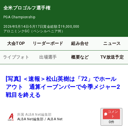
全米プロゴルフ選手権
PGA Championship
2026年5月14日-5月17日
賞金総額
$19,000,000
アロニミンクGC（ペンシルベニア州）
大会TOP
リーダーボード
組み合せ
ニュース
ライブフォト
出場選手
概要など
TV放送予定
[写真] ＜速報＞松山英樹は「72」でホール
アウト 通算イーブンパーで今季メジャー2
戦目を終える
コメン
所属
ALBA Net編集部
ト
ALBA Net編集部
/
ALBA Net
0
件