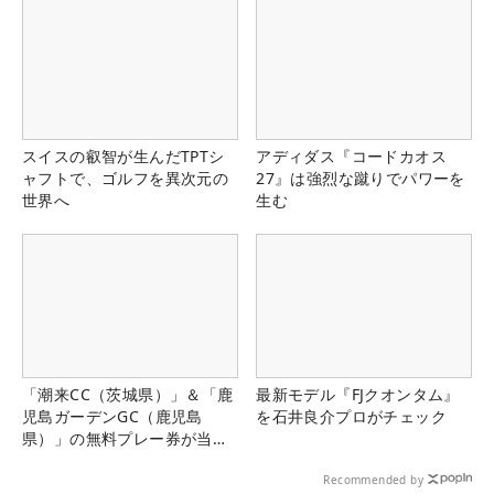
スイスの叡智が生んだTPTシ
アディダス『コードカオス
ャフトで、ゴルフを異次元の
27』は強烈な蹴りでパワーを
世界へ
生む
「潮来CC（茨城県）」＆「鹿
最新モデル『FJクオンタム』
児島ガーデンGC（鹿児島
を石井良介プロがチェック
県）」の無料プレー券が当た
る！！
Recommended by