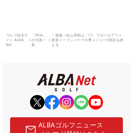
ゴルフ総合サ
「PGA」
＜速報＞松山英樹は「72」でホールアウト
イト ALBA
の写真一
通算イーブンパーで今季メジャー2戦目を終
Net
覧
える
ALBAゴルフニュース