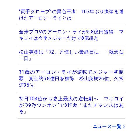
“両手グローブ”の異色王者 107年ぶり快挙を遂
げたアーロン・ライとは
全米プロVのアーロン・ライが5.8億円獲得 マ
キロイは今季メジャーだけで8億超え
松山英樹は『72』と悔しい最終日に 「残念な
一日」
31歳のアーロン・ライが逆転でメジャー初制
覇、賞金約5.8億円を獲得 松山英樹26位、久常
涼35位
初日104位から史上最大の逆転劇へ マキロイ
が“397yワンオン”で3打差「まだチャンスはあ
る」
ニュース一覧