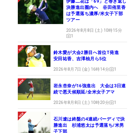
伊藤二花は「69」と巻き返し
決勝進出圏内へ 谷田侑里香
は予選落ち濃厚/米女子下部
ツアー
2026年8月8日 (土) 10時15分
1
鈴木愛が大会2勝目へ首位T発進
安田祐香、吉澤柚月ら5位
2026年8月7日 (金) 16時14分
1
岩永杏奈が16強進出 大会は3日連
続で悪天候順延/全米女子アマ
2026年8月8日 (土) 10時20分
1
石川遼は終盤の4連続バーディで決
勝進出 杉浦悠太は予選落ち/米男
子下部