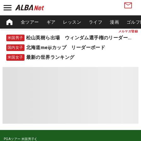
全ツアー
ギア
レッスン
ライフ
漫画
ゴルフ
メルマガ登録
松山英樹ら出場 ウィンダム選手権のリーダーボード
米国男子
北海道meijiカップ リーダーボード
国内女子
最新の世界ランキング
米国女子
PGAツアー
米国男子