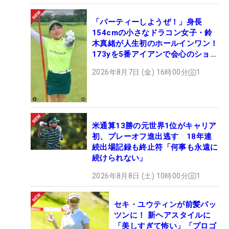
「パーティーしようぜ！」身長
154cmの小さなドラコン女子・鈴
木真緒が人生初のホールインワン！
173yを5番アイアンで会心のショッ
ト
2026年8月7日 (金) 16時00分
1
米通算13勝の元世界1位がキャリア
初、プレーオフ進出逃す 18年連
続出場記録も終止符「何事も永遠に
続けられない」
2026年8月8日 (土) 10時00分
1
セキ・ユウティンが前髪パッ
ツンに！ 新ヘアスタイルに
「美しすぎて怖い」「プロゴ