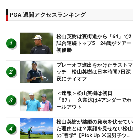
PGA 週間アクセスランキング
松山英樹は裏街道から「64」で2
1
試合連続トップ5 24歳がツアー
初優勝
プレーオフ進出をかけたラストマ
2
ッチ 松山英樹は日本時間7日深
夜にティオフ
＜速報＞松山英樹は初日
3
「67」 久常涼は4アンダーでホ
ールアウト
松山英樹が結婚の発表を伏せてい
4
た理由とは？素顔を見せない松山
の“哲学”【Pick Up 米国男子ツア