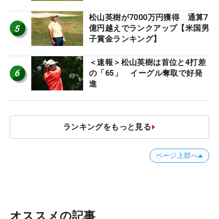
ー十大ニュース】
松山英樹が7000万円獲得 通算7
5
億円越えでランクアップ【米国男
子賞金ランキング】
＜速報＞松山英樹は首位と4打差
6
の「65」 イーグル奪取で好発
進
ランキングをもっと見る
ページ上部へ
オススメの記事