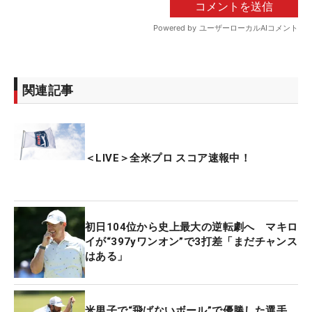
関連記事
＜LIVE＞全米プロ スコア速報中！
初日104位から史上最大の逆転劇へ マキロ
イが“397yワンオン”で3打差「まだチャンス
はある」
米男子で“飛ばないボール”で優勝した選手