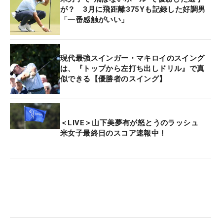
が？ 3月に飛距離375Yも記録した好調男
「一番感触がいい」
現代最強スインガー・マキロイのスイング
は、『トップから左打ち出しドリル』で真
似できる【優勝者のスイング】
＜LIVE＞山下美夢有が怒とうのラッシュ
米女子最終日のスコア速報中！