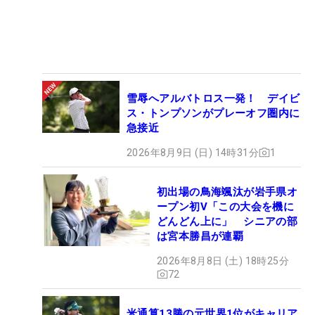
雪辱へアルバトロス一発！ デイビ
ス・トンプソンがプレーオフ圏内に
急接近
2026年8月9日 (日) 14時31分
1
初出場の鳥海颯汰が岩手県オ
ープン初V「この大会を機に
どんどん上に」 シニアの部
は宮本勝昌が連覇
2026年8月8日 (土) 18時25分
72
米通算13勝の元世界1位がキャリア