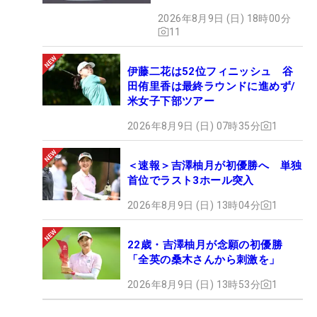
2026年8月9日 (日) 18時00分
11
伊藤二花は52位フィニッシュ 谷
田侑里香は最終ラウンドに進めず/
米女子下部ツアー
2026年8月9日 (日) 07時35分
1
＜速報＞吉澤柚月が初優勝へ 単独
首位でラスト3ホール突入
2026年8月9日 (日) 13時04分
1
22歳・吉澤柚月が念願の初優勝
「全英の桑木さんから刺激を」
2026年8月9日 (日) 13時53分
1