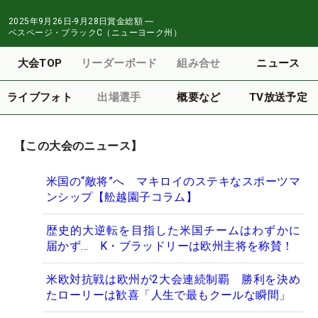
2025年9月26日-9月28日
賞金総額
―
ベスページ・ブラックC（ニューヨーク州）
大会TOP
リーダーボード
組み合せ
ニュース
ライブフォト
出場選手
概要など
TV放送予定
【この大会のニュース】
米国の“敵将”へ マキロイのステキなスポーツマ
ンシップ【舩越園子コラム】
歴史的大逆転を目指した米国チームはわずかに
届かず... K・ブラッドリーは欧州主将を称賛！
米欧対抗戦は欧州が2大会連続制覇 勝利を決め
たローリーは歓喜「人生で最もクールな瞬間」