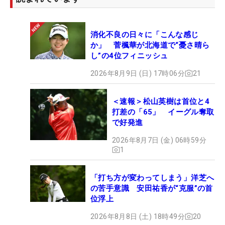
消化不良の日々に「こんな感じ
か」 菅楓華が北海道で“憂さ晴ら
し”の4位フィニッシュ
2026年8月9日 (日) 17時06分
21
＜速報＞松山英樹は首位と4
打差の「65」 イーグル奪取
で好発進
2026年8月7日 (金) 06時59分
1
「打ち方が変わってしまう」洋芝へ
の苦手意識 安田祐香が“克服”の首
位浮上
2026年8月8日 (土) 18時49分
20