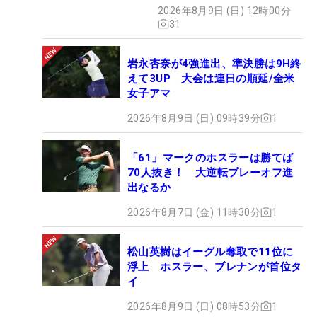
氣れ
2026年8月9日 (日) 12時00分
31
岩永杏奈が4強進出、準決勝は9H終
えて3UP 大会は連日の順延/全米
女子アマ
2026年8月9日 (日) 09時39分
1
「61」マークのホスラーは勝てば
70人抜き！ 大逆転プレーオフ進
出なるか
2026年8月7日 (金) 11時30分
1
松山英樹はイーグル奪取で11位に
浮上 ホスラー、ブレナンが首位タ
イ
2026年8月9日 (日) 08時53分
1