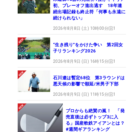
初、プレーオフ進出逃す 18年連
続出場記録も終止符「何事も永遠に
続けられない」
2026年8月8日 (土) 10時00分
1
“生き残り”をかけた争い 第2回女
子リランキング2026
2026年8月9日 (日) 16時15分
1
石川遼は暫定68位 第3ラウンドは
悪天候の影響で順延/米男子下部
2026年8月9日 (日) 11時15分
1
プロからも絶賛の嵐！ 「発
売直後は必ずトップ3に入
る」国産軟鉄アイアンとは？
#週間ギアランキング