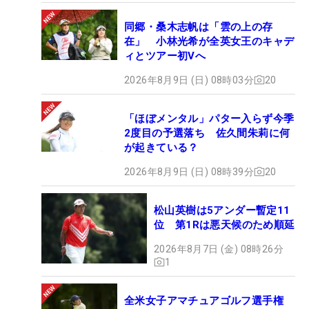
同郷・桑木志帆は「雲の上の存
在」 小林光希が全英女王のキャデ
ィとツアー初Vへ
2026年8月9日 (日) 08時03分
20
「ほぼメンタル」パター入らず今季
2度目の予選落ち 佐久間朱莉に何
が起きている？
2026年8月9日 (日) 08時39分
20
松山英樹は5アンダー暫定11
位 第1Rは悪天候のため順延
2026年8月7日 (金) 08時26分
1
全米女子アマチュアゴルフ選手権