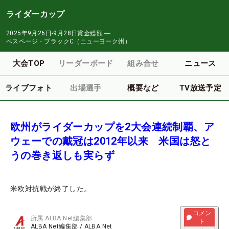
ライダーカップ
2025年9月26日-9月28日
賞金総額
―
ベスページ・ブラックC（ニューヨーク州）
大会TOP
リーダーボード
組み合せ
ニュース
ライブフォト
出場選手
概要など
TV放送予定
欧州がライダーカップを2大会連続制覇、ア
ウェーでの戴冠は2012年以来 米国は怒と
うの巻き返しも実らず
米欧対抗戦が終了した。
コメン
所属
ALBA Net編集部
ト
ALBA Net編集部
/
ALBA Net