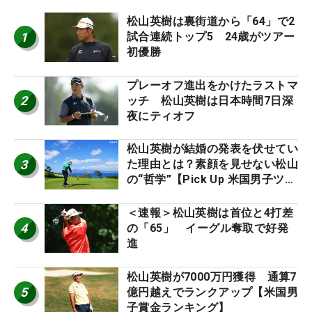
松山英樹は裏街道から「64」で2
1
試合連続トップ5 24歳がツアー
初優勝
プレーオフ進出をかけたラストマ
2
ッチ 松山英樹は日本時間7日深
夜にティオフ
松山英樹が結婚の発表を伏せてい
3
た理由とは？素顔を見せない松山
の“哲学”【Pick Up 米国男子ツア
ー十大ニュース】
＜速報＞松山英樹は首位と4打差
4
の「65」 イーグル奪取で好発
進
松山英樹が7000万円獲得 通算7
5
億円越えでランクアップ【米国男
子賞金ランキング】