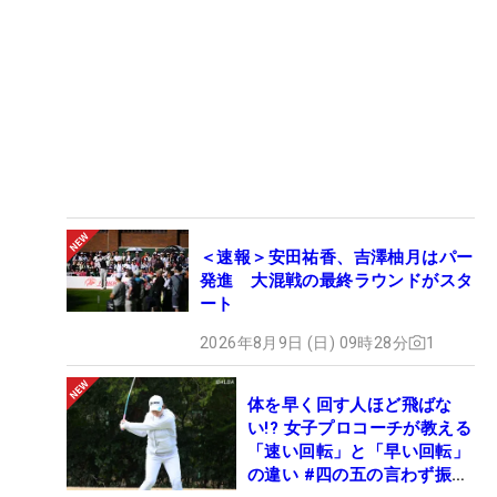
＜速報＞安田祐香、吉澤柚月はパー
発進 大混戦の最終ラウンドがスタ
ート
2026年8月9日 (日) 09時28分
1
体を早く回す人ほど飛ばな
い!? 女子プロコーチが教える
「速い回転」と「早い回転」
の違い #四の五の言わず振り