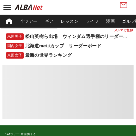
全ツアー
ギア
レッスン
ライフ
漫画
ゴルフ
メルマガ登録
松山英樹ら出場 ウィンダム選手権のリーダーボード
米国男子
北海道meijiカップ リーダーボード
国内女子
最新の世界ランキング
米国女子
PGAツアー
米国男子