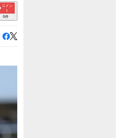
コメン
ト
0
件