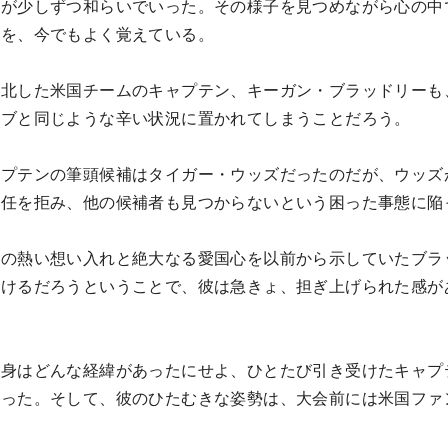
情が少しずつ和らいでいった。その様子を見つめながら心の中
とを、今でもよく覚えている。
敗北した米国チームのキャプテン、キーガン・ブラッドリーも
ラブと同じような辛い状況に置かれてしまうことだろう。
ャプテンの筆頭候補はタイガー・ウッズだったのだが、ウッズ
就任を拒み、他の候補者も見つからないという困った事態に陥
への熱い想い入れと絶大なる愛国心を以前から示していたブラ
受けるだろうということで、彼は急きょ、担ぎ上げられた感が
自身はどんな経緯があったにせよ、ひとたび引き受けたキャプ
だった。そして、彼のひたむきな姿勢は、大会前には米国ファ