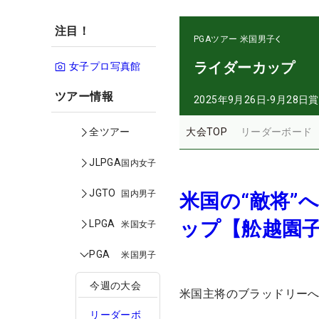
注目！
PGAツアー
米国男子
ライダーカップ
女子プロ写真館
ツアー情報
2025年9月26日-9月28日
賞
大会TOP
リーダーボード
全ツアー
JLPGA
国内女子
JGTO
国内男子
米国の“敵将”
ップ【舩越園
LPGA
米国女子
PGA
米国男子
今週の大会
米国主将のブラッドリー
リーダーボ