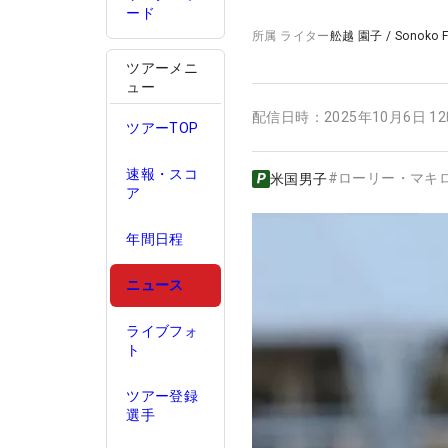
ード
所属
ライター
舩越 園子
/
Sonoko 
ツアーメニ
ュー
配信日時：
2025年10月6日 1
ツアーTOP
速報・スコ
#
ローリー・マキ
米国男子
ア
年間日程
ニュース
ライブフォ
ト
ツアー登録
選手