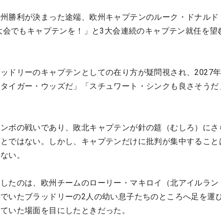
欧州勝利が決まった途端、欧州キャプテンのルーク・ドナルド
年大会でもキャプテンを！」と3大会連続のキャプテン就任を望
ッドリーのキャプテンとしての在り方が疑問視され、2027
、タイガー・ウッズだ」「スチュワート・シンクも良さそうだ
。
ナンボの戦いであり、敗北キャプテンが針の筵（むしろ）にさ
ことではない。しかし、キャプテンだけに批判が集中すること
せない。
がしたのは、欧州チームのローリー・マキロイ（北アイルラン
でいたブラッドリーの2人の幼い息子たちのところへ足を運
けていた場面を目にしたときだった。