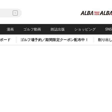
漫画
ゴルフ動画
雑誌出版
ショッピング
SN
ボード
ゴルフ場予約／期間限定クーポン配布中！
削り出