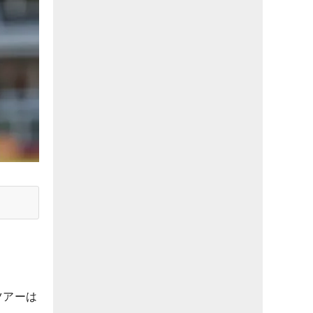
）
ツアーは