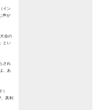
（イン
む声が
年大会の
」とい
らされ
は、あ
ド）
び、真剣