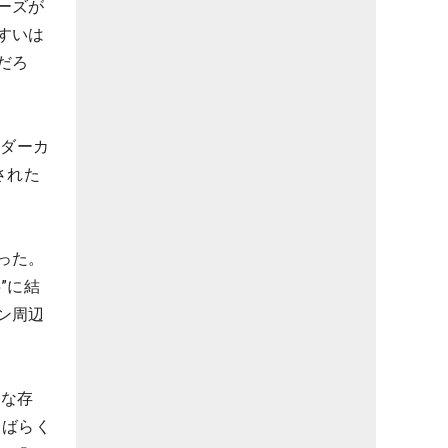
ーズが
すいは
だろ
イダーカ
された
った。
”に結
ン周辺
利な存
しばらく