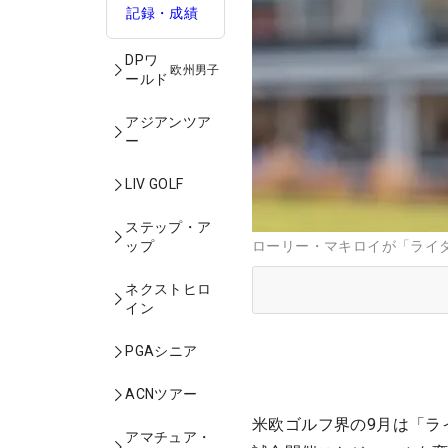
記録・成績
DPワ
欧州男子
ールド
アジアンツア
ー
LIV GOLF
ステップ・ア
ップ
ローリー・マキロイが「ライダー
ネクストヒロ
イン
PGAシニア
ACNツアー
米欧ゴルフ界の9月は「ラ
アマチュア・