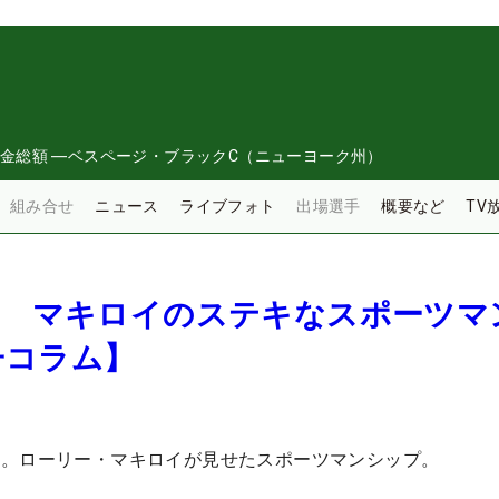
金総額
―
ベスページ・ブラックC（ニューヨーク州）
組み合せ
ニュース
ライブフォト
出場選手
概要など
TV
へ マキロイのステキなスポーツマ
子コラム】
へ。ローリー・マキロイが見せたスポーツマンシップ。