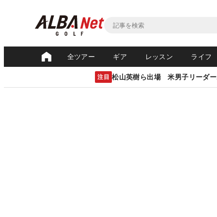
全ツアー
ギア
レッスン
ライフ
松山英樹ら出場 米男子リーダー
注目