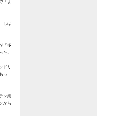
で「よ
、しば
が「多
った。
ッドリ
あっ
テン業
ンから