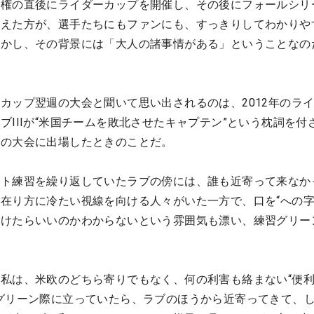
手権の直後にライダーカップを開催し、その後にフォールシリ
変えた方が、選手たちにもファンにも、すっきりしてわかりや
しかし、その背景には「大人の諸事情がある」ということなの
カップ翌週の大会と聞いて思い出されるのは、2012年のラ
ブIIIが“米国チームを敗北させたキャプテン”という枕詞を付
ズの大会に出場したときのことだ。
ット練習を繰り返していたラブの傍には、誰も近寄って来なか
在り方に冷たい視線を向ける人々がいた一方で、口を“への字
かけたらいいのかわからないという雰囲気も漂い、練習グリー
。
私は、米欧のどちら寄りでもなく、何の利害も絡まない“便
グリーン際に立っていたら、ラブのほうから近寄ってきて、