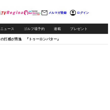
メルマガ登録
ログイン
Sニュース
ゴルフ場予約
連載
プレゼント
しの打感が秀逸 『トゥーロンパター』